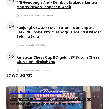
03
TNI Gendong 2 Anak Kembar, Evakuasi Lintasi
Medan Rawan Longsor di Aceh
13 Desember 2025
•
1.040 Dilihat
04
Kunjungi K SQUARE Mall Batam, Wamenpar :
Perkuat Posisi Batam sebagai Destinasi Wisata
Belanja Baru
1 Januari 2026
•
919 Dilihat
05
Amsakar Chess Cup II Digelar, BP Batam Chess
Club Siap Dikukuhkan
13 Desember 2025
•
719 Dilihat
Jawa Barat
Bandung
Berita Terbaru
Berita Utama
Peristiwa
Pangdam III/Siliwangi Sambut Kunjungan
Menkopolkam Djamari Chaniago