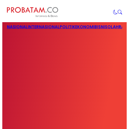
NASIONAL
INTERNASIONAL
POLITIK
EKONOMI
BISNIS
OLAHRAG