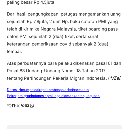
paling besar Rp 4,5juta.
Dari hasil pengungkapan, petugas mengamankan uang
sejumlah Rp 7.8juta, 2 unit Hp, buku catatan PMI yang
telah di kirim ke Negara Malaysia, tiket boarding pass
calon PMI sejumlah 2 (dua) tiket, serta surat
keterangan pemeriksaan covid sebanyak 2 (dua)
lembar.
Atas perbuatannya para pelaku dikenakan pasal 81 dan
Pasal 83 Undang-Undang Nomor 18 Tahun 2017
tentang Perlindungan Pekerja Migran Indonesia. (
*/Zel
)
Ditreskrimumpoldakepri
kombespolariedharmanto
Pekerjamigranindonesia
pmiilegaldiamankan
tanjunguban
Facebook
Twitter
Pinterest
Mail
WhatsApp