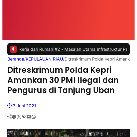
erja dari Rumah
|
#2 -
Masalah Utama Infrastruktur Pengisian Daya unt
Beranda
/
KEPULAUAN RIAU
/
Ditreskrimum Polda Kepri Amankan 
Ditreskrimum Polda Kepri
Amankan 30 PMI Ilegal dan
Pengurus di Tanjung Uban
7 Juni 2021
Facebook
Twitter
Pinterest
Mail
WhatsApp