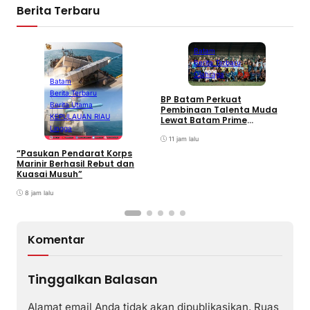
Berita Terbaru
Batam
Berita Terbaru
Olahraga
Batam
Berita Terbaru
BP Batam Perkuat
P
Berita Utama
Pembinaan Talenta Muda
S
KEPULAUAN RIAU
Lewat Batam Prime
M
Lingga
International Grassroot
C
Football sebagai Festival
11 jam lalu
2026
“Pasukan Pendarat Korps
Marinir Berhasil Rebut dan
Kuasai Musuh”
8 jam lalu
Komentar
Tinggalkan Balasan
Alamat email Anda tidak akan dipublikasikan.
Ruas