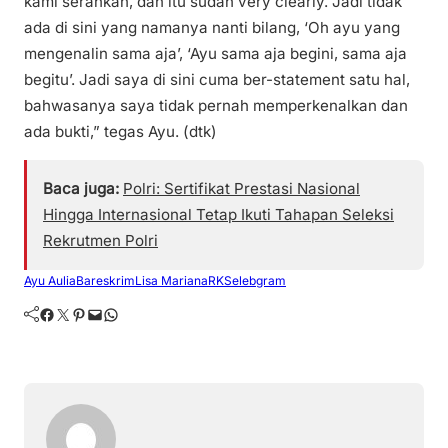
kami serahkan, dan itu sudah very clearly. Jadi tidak
ada di sini yang namanya nanti bilang, ‘Oh ayu yang
mengenalin sama aja’, ‘Ayu sama aja begini, sama aja
begitu’. Jadi saya di sini cuma ber-statement satu hal,
bahwasanya saya tidak pernah memperkenalkan dan
ada bukti,” tegas Ayu. (dtk)
Baca juga:
Polri: Sertifikat Prestasi Nasional
Hingga Internasional Tetap Ikuti Tahapan Seleksi
Rekrutmen Polri
Ayu Aulia
Bareskrim
Lisa Mariana
RK
Selebgram
Facebook
Twitter
Pinterest
Mail
WhatsApp