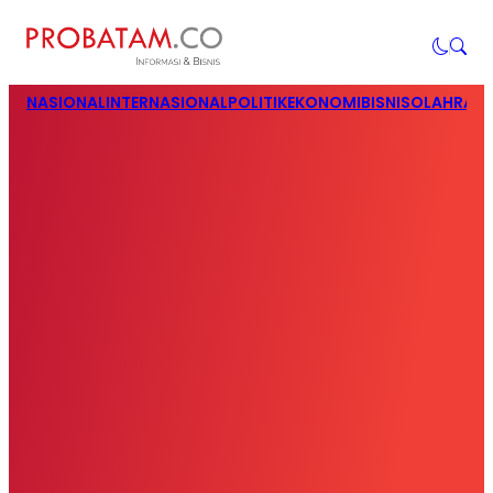
NASIONAL
INTERNASIONAL
POLITIK
EKONOMI
BISNIS
OLAHRAG