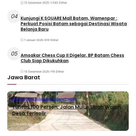
13 Desember 2025
•
1.040 Dilihat
04
Kunjungi K SQUARE Mall Batam, Wamenpar :
Perkuat Posisi Batam sebagai Destinasi Wisata
Belanja Baru
1 Januari 2026
•
919 Dilihat
05
Amsakar Chess Cup II Digelar, BP Batam Chess
Club Siap Dikukuhkan
13 Desember 2025
•
719 Dilihat
Jawa Barat
Bandung
Berita Terbaru
Berita Utama
Inspirasi
Tuntas 100 Persen, Jalan Mulus Ubah Wajah
Desa Terisolir
55 menit lalu