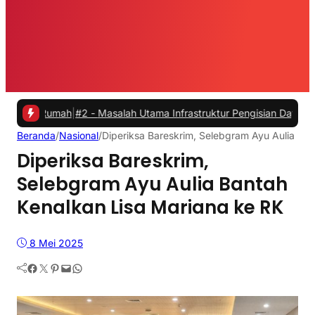
Rumah
|
#2 -
Masalah Utama Infrastruktur Pengisian Daya untuk Mobil L
Beranda
/
Nasional
/
Diperiksa Bareskrim, Selebgram Ayu Aulia Ban
Diperiksa Bareskrim,
Selebgram Ayu Aulia Bantah
Kenalkan Lisa Mariana ke RK
8 Mei 2025
Facebook
Twitter
Pinterest
Mail
WhatsApp