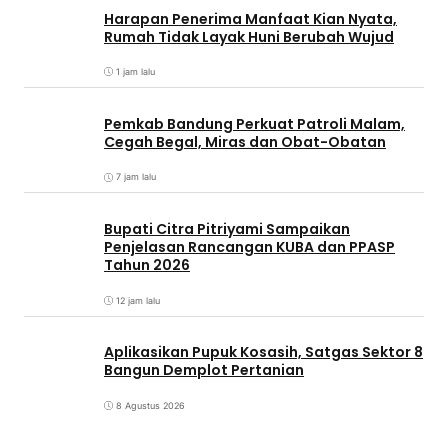
Harapan Penerima Manfaat Kian Nyata,
Rumah Tidak Layak Huni Berubah Wujud
1 jam lalu
Pemkab Bandung Perkuat Patroli Malam,
Cegah Begal, Miras dan Obat-Obatan
7 jam lalu
Bupati Citra Pitriyami Sampaikan
Penjelasan Rancangan KUBA dan PPASP
Tahun 2026
12 jam lalu
Aplikasikan Pupuk Kosasih, Satgas Sektor 8
Bangun Demplot Pertanian
8 Agustus 2026