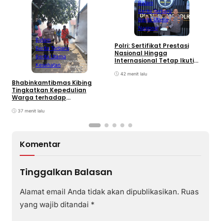
Batam
Berita Terbaru
Berita Utama
Nasional
Batam
Polri: Sertifikat Prestasi
Berita Terbaru
M
Nasional Hingga
Berita Utama
P
Internasional Tetap Ikuti
P
Kesehatan
Tahapan Seleksi Rekrutmen
K
Polri
42 menit lalu
B
Bhabinkamtibmas Kibing
Tingkatkan Kepedulian
Warga terhadap
Pencegahan DBD
37 menit lalu
Komentar
Tinggalkan Balasan
Alamat email Anda tidak akan dipublikasikan.
Ruas
yang wajib ditandai
*