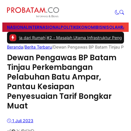
NASIONAL
INTERNASIONAL
POLITIK
EKONOMI
BISNIS
OLAHRAG
a dari Rumah
|
#2 -
Masalah Utama Infrastruktur Pengisian Daya untuk 
Beranda
/
Berita Terbaru
/
Dewan Pengawas BP Batam Tinjau Perke
Dewan Pengawas BP Batam
Tinjau Perkembangan
Pelabuhan Batu Ampar,
Pantau Kesiapan
Penyesuaian Tarif Bongkar
Muat
1 Juli 2023
Facebook
Twitter
Pinterest
Mail
WhatsApp