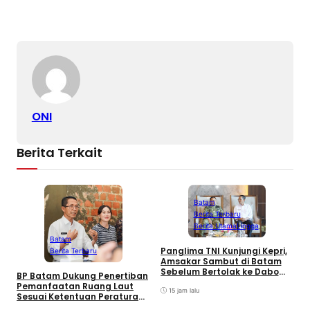
ONI
Berita Terkait
Batam
Berita Terbaru
Berita Utama
Lingga
L
Batam
C
Panglima TNI Kunjungi Kepri,
Berita Terbaru
K
Amsakar Sambut di Batam
Sebelum Bertolak ke Dabo
BP Batam Dukung Penertiban
Singkep, Lingga
Pemanfaatan Ruang Laut
15 jam lalu
Sesuai Ketentuan Peraturan
Perundang-undangan