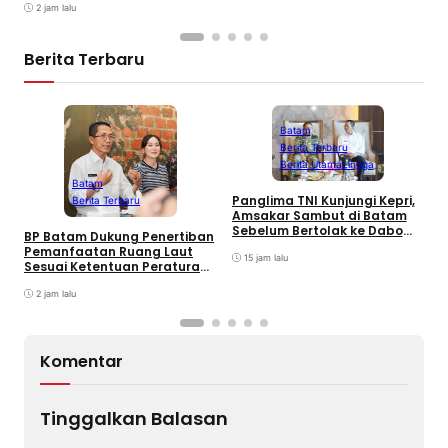
2 jam lalu
Berita Terbaru
Batam
Berita Terbaru
Berita Utama
Lingga
L
Batam
C
Panglima TNI Kunjungi Kepri,
Berita Terbaru
K
Amsakar Sambut di Batam
Sebelum Bertolak ke Dabo
BP Batam Dukung Penertiban
Singkep, Lingga
Pemanfaatan Ruang Laut
15 jam lalu
Sesuai Ketentuan Peraturan
Perundang-undangan
2 jam lalu
Komentar
Tinggalkan Balasan