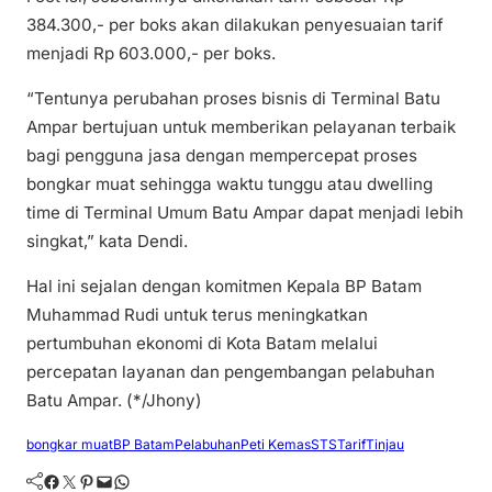
384.300,- per boks akan dilakukan penyesuaian tarif
menjadi Rp 603.000,- per boks.
“Tentunya perubahan proses bisnis di Terminal Batu
Ampar bertujuan untuk memberikan pelayanan terbaik
bagi pengguna jasa dengan mempercepat proses
bongkar muat sehingga waktu tunggu atau dwelling
time di Terminal Umum Batu Ampar dapat menjadi lebih
singkat,” kata Dendi.
Hal ini sejalan dengan komitmen Kepala BP Batam
Muhammad Rudi untuk terus meningkatkan
pertumbuhan ekonomi di Kota Batam melalui
percepatan layanan dan pengembangan pelabuhan
Batu Ampar. (*/Jhony)
bongkar muat
BP Batam
Pelabuhan
Peti Kemas
STS
Tarif
Tinjau
Facebook
Twitter
Pinterest
Mail
WhatsApp