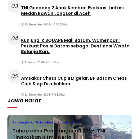
03
TNI Gendong 2 Anak Kembar, Evakuasi Lintasi
Medan Rawan Longsor di Aceh
13 Desember 2025
•
1.040 Dilihat
04
Kunjungi K SQUARE Mall Batam, Wamenpar :
Perkuat Posisi Batam sebagai Destinasi Wisata
Belanja Baru
1 Januari 2026
•
918 Dilihat
05
Amsakar Chess Cup II Digelar, BP Batam Chess
Club Siap Dikukuhkan
13 Desember 2025
•
719 Dilihat
Jawa Barat
Bandung
Berita Terbaru
Berita Utama
Nasional
Tahap akhir Pembangunan RTLH, TNI
Tingkatkan Ritme Kerja