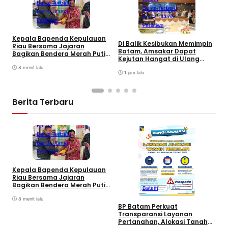
Berita Terbaru
Berita Terbaru
Berita Utama
Berita Utama
Peristiwa
Peristiwa
Kepala Bapenda Kepulauan
Di Balik Kesibukan Memimpin
Riau Bersama Jajaran
P
Batam, Amsakar Dapat
Bagikan Bendera Merah Putih
P
Kejutan Hangat di Ulang
Ke Wajib Pajak Kendaraan
A
Tahun ke-58
Bermotor di Kantor Samsat
8 menit lalu
A
1 jam lalu
P
Berita Terbaru
Batam
Berita Terbaru
Berita Utama
Peristiwa
Kepala Bapenda Kepulauan
D
Riau Bersama Jajaran
B
Bagikan Bendera Merah Putih
Batam
K
Ke Wajib Pajak Kendaraan
T
Bermotor di Kantor Samsat
8 menit lalu
BP Batam Perkuat
Transparansi Layanan
Pertanahan, Alokasi Tanah