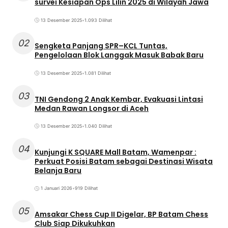
survei Kesiapan Ops Lilin 2025 di Wilayah Jawa
13 Desember 2025
•
1.093 Dilihat
02
Sengketa Panjang SPR–KCL Tuntas,
Pengelolaan Blok Langgak Masuk Babak Baru
13 Desember 2025
•
1.081 Dilihat
03
TNI Gendong 2 Anak Kembar, Evakuasi Lintasi
Medan Rawan Longsor di Aceh
13 Desember 2025
•
1.040 Dilihat
04
Kunjungi K SQUARE Mall Batam, Wamenpar :
Perkuat Posisi Batam sebagai Destinasi Wisata
Belanja Baru
1 Januari 2026
•
919 Dilihat
05
Amsakar Chess Cup II Digelar, BP Batam Chess
Club Siap Dikukuhkan