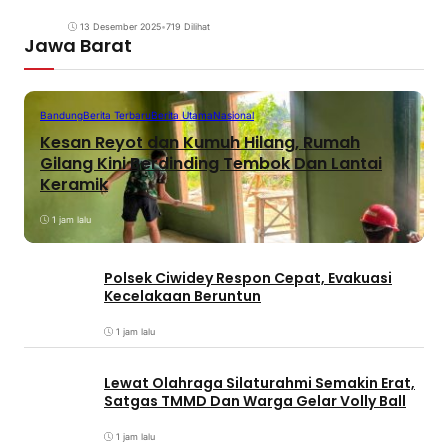
13 Desember 2025
•
719 Dilihat
Jawa Barat
Bandung
Berita Terbaru
Berita Utama
Nasional
Kesan Reyot dan Kumuh Hilang, Rumah
Gilang Kini Berdinding Tembok Dan Lantai
Keramik
1 jam lalu
Polsek Ciwidey Respon Cepat, Evakuasi
Kecelakaan Beruntun
1 jam lalu
Lewat Olahraga Silaturahmi Semakin Erat,
Satgas TMMD Dan Warga Gelar Volly Ball
1 jam lalu