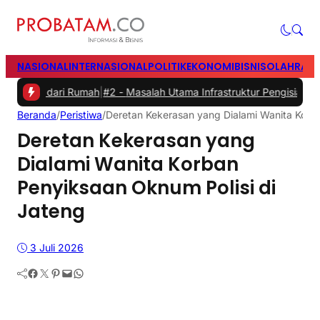
NASIONAL
INTERNASIONAL
POLITIK
EKONOMI
BISNIS
OLAHRAG
ari Rumah
|
#2 -
Masalah Utama Infrastruktur Pengisian Daya untuk Mo
Beranda
/
Peristiwa
/
Deretan Kekerasan yang Dialami Wanita Korba
Deretan Kekerasan yang
Dialami Wanita Korban
Penyiksaan Oknum Polisi di
Jateng
3 Juli 2026
Facebook
Twitter
Pinterest
Mail
WhatsApp