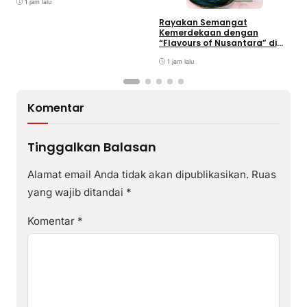
2
Overstaying dan KUHP Baru
1 jam lalu
Rayakan Semangat
Kemerdekaan dengan
“Flavours of Nusantara” di
Grand Mercure Batam
Centre
1 jam lalu
Komentar
Tinggalkan Balasan
Alamat email Anda tidak akan dipublikasikan.
Ruas
yang wajib ditandai
*
Komentar
*