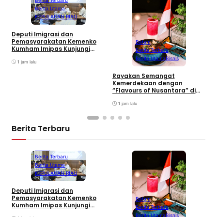
Berita Utama
KEPULAUAN RIAU
Deputi Imigrasi dan
W
Pemasyarakatan Kemenko
Batam
S
Kumham Imipas Kunjungi
Berita Terbaru
K
Lapas Batam, Bahas
Berita Utama
Bisnis
2
Overstaying dan KUHP Baru
1 jam lalu
Rayakan Semangat
Kemerdekaan dengan
“Flavours of Nusantara” di
Grand Mercure Batam
Centre
1 jam lalu
Berita Terbaru
Batam
Berita Terbaru
Berita Utama
KEPULAUAN RIAU
Deputi Imigrasi dan
W
Pemasyarakatan Kemenko
Batam
S
Kumham Imipas Kunjungi
Berita Terbaru
K
Lapas Batam, Bahas
Berita Utama
Bisnis