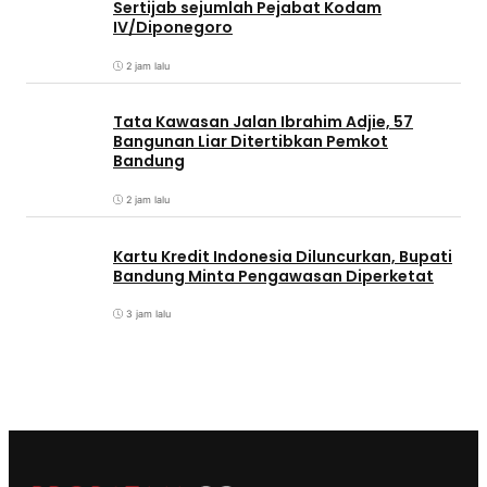
Sertijab sejumlah Pejabat Kodam
IV/Diponegoro
2 jam lalu
Tata Kawasan Jalan Ibrahim Adjie, 57
Bangunan Liar Ditertibkan Pemkot
Bandung
2 jam lalu
Kartu Kredit Indonesia Diluncurkan, Bupati
Bandung Minta Pengawasan Diperketat
3 jam lalu