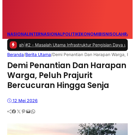
NASIONAL
INTERNASIONAL
POLITIK
EKONOMI
BISNIS
OLAHRAG
h
|
#2 -
Masalah Utama Infrastruktur Pengisian Daya untuk Mobil Listr
Beranda
/
Berita Utama
/
Demi Penantian Dan Harapan Warga, Peluh
Demi Penantian Dan Harapan
Warga, Peluh Prajurit
Bercucuran Hingga Senja
12 Mei 2026
Facebook
Twitter
Pinterest
Mail
WhatsApp