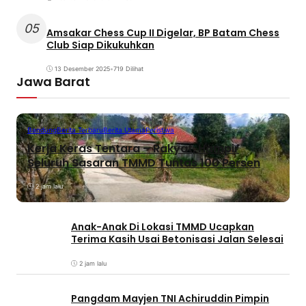
05
Amsakar Chess Cup II Digelar, BP Batam Chess
Club Siap Dikukuhkan
13 Desember 2025
•
719 Dilihat
Jawa Barat
Bandung
Berita Terbaru
Berita Utama
Peristiwa
Kerja Keras Tentara – Rakyat, Hampir
Seluruh Sasaran TMMD Tuntas 100 Persen
2 jam lalu
Anak-Anak Di Lokasi TMMD Ucapkan
Terima Kasih Usai Betonisasi Jalan Selesai
2 jam lalu
Pangdam Mayjen TNI Achiruddin Pimpin