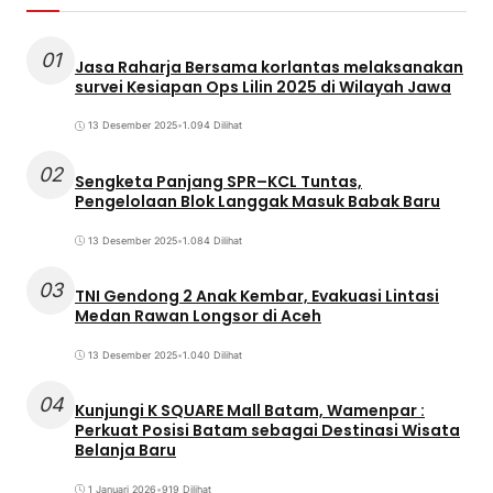
01
Jasa Raharja Bersama korlantas melaksanakan
survei Kesiapan Ops Lilin 2025 di Wilayah Jawa
13 Desember 2025
•
1.094 Dilihat
02
Sengketa Panjang SPR–KCL Tuntas,
Pengelolaan Blok Langgak Masuk Babak Baru
13 Desember 2025
•
1.084 Dilihat
03
TNI Gendong 2 Anak Kembar, Evakuasi Lintasi
Medan Rawan Longsor di Aceh
13 Desember 2025
•
1.040 Dilihat
04
Kunjungi K SQUARE Mall Batam, Wamenpar :
Perkuat Posisi Batam sebagai Destinasi Wisata
Belanja Baru
1 Januari 2026
•
919 Dilihat