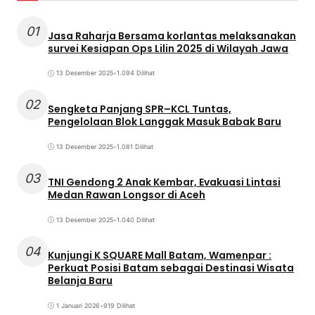
01
Jasa Raharja Bersama korlantas melaksanakan
survei Kesiapan Ops Lilin 2025 di Wilayah Jawa
13 Desember 2025
•
1.094 Dilihat
02
Sengketa Panjang SPR–KCL Tuntas,
Pengelolaan Blok Langgak Masuk Babak Baru
13 Desember 2025
•
1.081 Dilihat
03
TNI Gendong 2 Anak Kembar, Evakuasi Lintasi
Medan Rawan Longsor di Aceh
13 Desember 2025
•
1.040 Dilihat
04
Kunjungi K SQUARE Mall Batam, Wamenpar :
Perkuat Posisi Batam sebagai Destinasi Wisata
Belanja Baru
1 Januari 2026
•
919 Dilihat