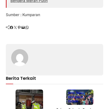
Bendera Merah Putih
Sumber : Kumparan
Facebook
Twitter
Pinterest
Mail
WhatsApp
Berita Terkait
Batam
Berita Terbaru
Berita Utama
Peristiwa