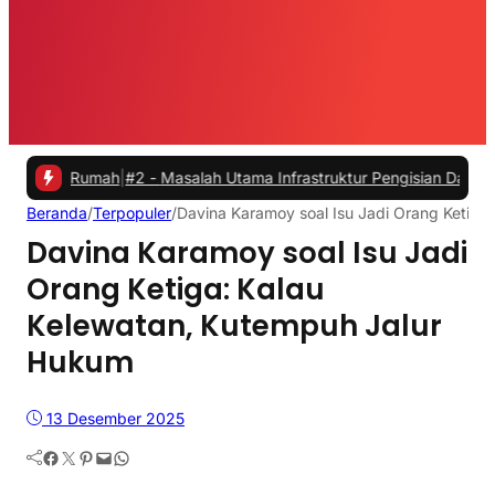
 Rumah
|
#2 -
Masalah Utama Infrastruktur Pengisian Daya untuk Mobil 
Beranda
/
Terpopuler
/
Davina Karamoy soal Isu Jadi Orang Ketiga
Davina Karamoy soal Isu Jadi
Orang Ketiga: Kalau
Kelewatan, Kutempuh Jalur
Hukum
13 Desember 2025
Facebook
Twitter
Pinterest
Mail
WhatsApp