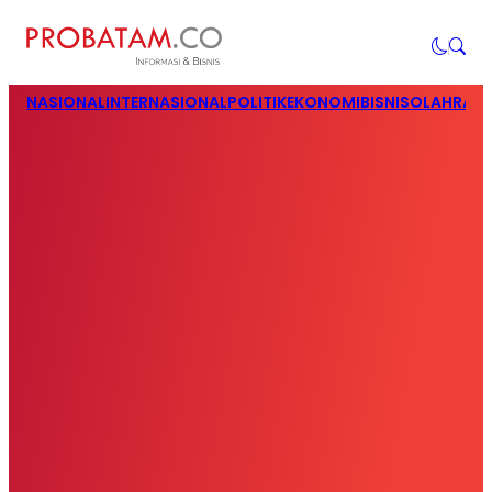
NASIONAL
INTERNASIONAL
POLITIK
EKONOMI
BISNIS
OLAHRAG