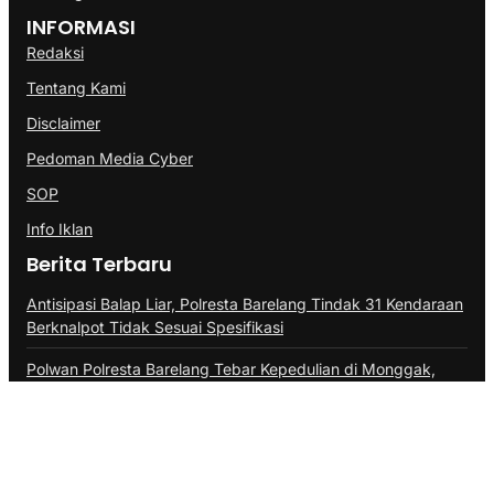
INFORMASI
Redaksi
Tentang Kami
Disclaimer
Pedoman Media Cyber
SOP
Info Iklan
Berita Terbaru
Antisipasi Balap Liar, Polresta Barelang Tindak 31 Kendaraan
Berknalpot Tidak Sesuai Spesifikasi
Polwan Polresta Barelang Tebar Kepedulian di Monggak,
Bagikan Sembako dan Bendera Merah Putih
Dibalik Setiap Ruas Jalan yang Dibangun, Ada Harapan
Roda Ekonomi Bergerak Cepat