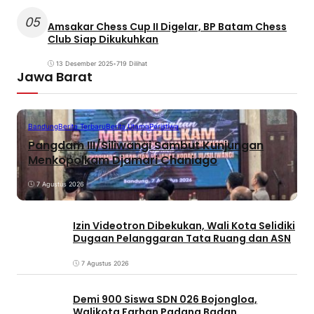
05
Amsakar Chess Cup II Digelar, BP Batam Chess
Club Siap Dikukuhkan
13 Desember 2025
•
719 Dilihat
Jawa Barat
Bandung
Berita Terbaru
Berita Utama
Peristiwa
Pangdam III/Siliwangi Sambut Kunjungan
Menkopolkam Djamari Chaniago
7 Agustus 2026
Izin Videotron Dibekukan, Wali Kota Selidiki
Dugaan Pelanggaran Tata Ruang dan ASN
7 Agustus 2026
Demi 900 Siswa SDN 026 Bojongloa,
Walikota Farhan Padang Badan