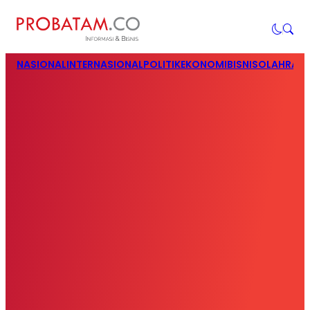
NASIONAL
INTERNASIONAL
POLITIK
EKONOMI
BISNIS
OLAHRAG