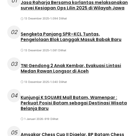
01
Jasa Raharja Bersama korlantas melaksanakan
survei Kesiapan Ops Lilin 2025 di Wilayah Jawa
13 Desember 2025
•
1.094 Dilihat
02
Sengketa Panjang SPR–KCL Tuntas,
Pengelolaan Blok Langgak Masuk Babak Baru
13 Desember 2025
•
1.081 Dilihat
03
TNI Gendong 2 Anak Kembar, Evakuasi Lintasi
Medan Rawan Longsor di Aceh
13 Desember 2025
•
1.040 Dilihat
04
Kunjungi K SQUARE Mall Batam, Wamenpar :
Perkuat Posisi Batam sebagai Destinasi Wisata
Belanja Baru
1 Januari 2026
•
919 Dilihat
05
Amsakar Chess Cup II Digelar, BP Batam Chess