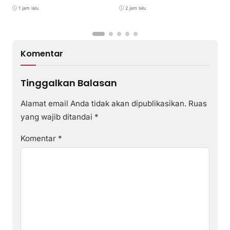
24 di Air Asuk
V
1 jam lalu
2 jam lalu
Komentar
Tinggalkan Balasan
Alamat email Anda tidak akan dipublikasikan.
Ruas
yang wajib ditandai
*
Komentar
*