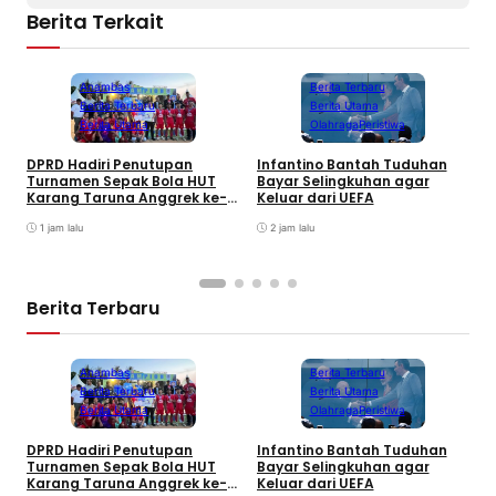
Berita Terkait
Anambas
Berita Terbaru
Berita Terbaru
Berita Utama
Berita Utama
Olahraga
Peristiwa
DPRD Hadiri Penutupan
Infantino Bantah Tuduhan
Turnamen Sepak Bola HUT
Bayar Selingkuhan agar
K
Karang Taruna Anggrek ke-
Keluar dari UEFA
T
24 di Air Asuk
V
1 jam lalu
2 jam lalu
Berita Terbaru
Anambas
Berita Terbaru
Berita Terbaru
Berita Utama
Berita Utama
Olahraga
Peristiwa
DPRD Hadiri Penutupan
Infantino Bantah Tuduhan
Turnamen Sepak Bola HUT
Bayar Selingkuhan agar
K
Karang Taruna Anggrek ke-
Keluar dari UEFA
T