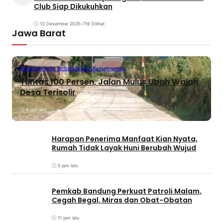
Club Siap Dikukuhkan
13 Desember 2025
•
719 Dilihat
Jawa Barat
Bandung
Berita Terbaru
Berita Utama
Inspirasi
Tuntas 100 Persen, Jalan Mulus Ubah Wajah
Desa Terisolir
4 jam lalu
Harapan Penerima Manfaat Kian Nyata,
Rumah Tidak Layak Huni Berubah Wujud
5 jam lalu
Pemkab Bandung Perkuat Patroli Malam,
Cegah Begal, Miras dan Obat-Obatan
11 jam lalu