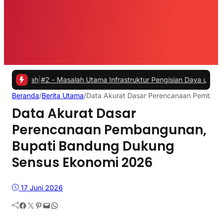
h
|
#2 -
Masalah Utama Infrastruktur Pengisian Daya untuk Mobil Listri
Beranda
/
Berita Utama
/
Data Akurat Dasar Perencanaan Pemban
Data Akurat Dasar
Perencanaan Pembangunan,
Bupati Bandung Dukung
Sensus Ekonomi 2026
17 Juni 2026
Facebook
Twitter
Pinterest
Mail
WhatsApp