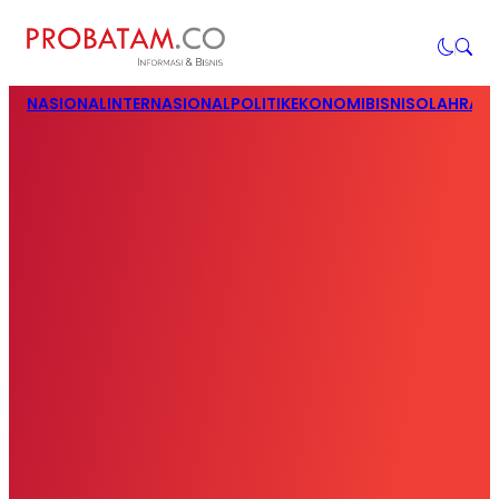
NASIONAL
INTERNASIONAL
POLITIK
EKONOMI
BISNIS
OLAHRAG