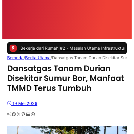
Bekerja dari Rumah
|
#2 -
Masalah Utama Infrastruktur Pengisian Daya
Beranda
/
Berita Utama
/
Dansatgas Tanam Durian Disekitar Sumu
Dansatgas Tanam Durian
Disekitar Sumur Bor, Manfaat
TMMD Terus Tumbuh
19 Mei 2026
Facebook
Twitter
Pinterest
Mail
WhatsApp