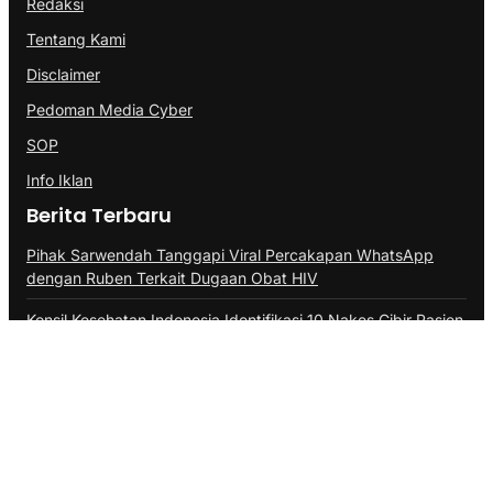
Redaksi
Tentang Kami
Disclaimer
Pedoman Media Cyber
SOP
Info Iklan
Berita Terbaru
Pihak Sarwendah Tanggapi Viral Percakapan WhatsApp
dengan Ruben Terkait Dugaan Obat HIV
Konsil Kesehatan Indonesia Identifikasi 10 Nakes Cibir Pasien
BPJS
Marbot Masjid di Purwakarta Tewas Dibacok, Polisi Kantongi
Identitas Pelaku