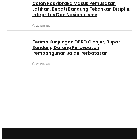
Calon Paskibraka Masuk Pemusatan
Latihan, Bupati Bandung Tekankan Disiplin,
Integritas Dan Nasionalisme
20 jam lalu
Terima Kunjungan DPRD Cianjur, Bupati
Bandung Dorong Percepatan
Pembangunan Jalan Perbatasan
22 jam lalu