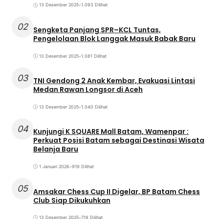
13 Desember 2025
•
1.093 Dilihat
02
Sengketa Panjang SPR–KCL Tuntas,
Pengelolaan Blok Langgak Masuk Babak Baru
13 Desember 2025
•
1.081 Dilihat
03
TNI Gendong 2 Anak Kembar, Evakuasi Lintasi
Medan Rawan Longsor di Aceh
13 Desember 2025
•
1.040 Dilihat
04
Kunjungi K SQUARE Mall Batam, Wamenpar :
Perkuat Posisi Batam sebagai Destinasi Wisata
Belanja Baru
1 Januari 2026
•
919 Dilihat
05
Amsakar Chess Cup II Digelar, BP Batam Chess
Club Siap Dikukuhkan
13 Desember 2025
•
719 Dilihat