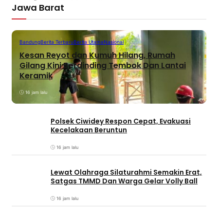
Jawa Barat
Bandung
Berita Terbaru
Berita Utama
Nasional
Kesan Reyot dan Kumuh Hilang, Rumah
Gilang Kini Berdinding Tembok Dan Lantai
Keramik
16 jam lalu
Polsek Ciwidey Respon Cepat, Evakuasi
Kecelakaan Beruntun
16 jam lalu
Lewat Olahraga Silaturahmi Semakin Erat,
Satgas TMMD Dan Warga Gelar Volly Ball
16 jam lalu