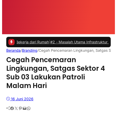
ekerja dari Rumah
|
#2 -
Masalah Utama Infrastruktur Pengisian Daya 
Beranda
/
Branding
/
Cegah Pencemaran Lingkungan, Satgas Sekto
Cegah Pencemaran
Lingkungan, Satgas Sektor 4
Sub 03 Lakukan Patroli
Malam Hari
16 Juni 2026
Facebook
Twitter
Pinterest
Mail
WhatsApp