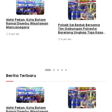
Berita Terbaru
Batam
Berita Utama
Berita Terbaru
KEPULAUAN RIAU
Berita Utama
Peristiwa
Akhir Pekan, Kota Batam
A
Ramai Diserbu Wisatawan
S
Polsek Sei Beduk Bersama
Mancanegara
D
Tim Gabungan Polresta
Barelang Ungkap Tiga Kasus
6 jam lalu
Curanmor
8 jam lalu
Berita Terbaru
Batam
Berita Terbaru
Batam
Berita Utama
Berita Terbaru
KEPULAUAN RIAU
Berita Utama
Peristiwa
Akhir Pekan, Kota Batam
A
Ramai Diserbu Wisatawan