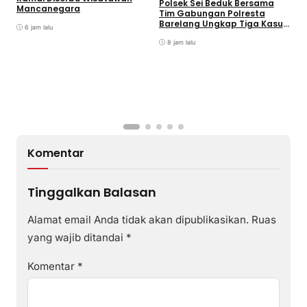
S
Polsek Sei Beduk Bersama
Mancanegara
D
Tim Gabungan Polresta
Barelang Ungkap Tiga Kasus
6 jam lalu
Curanmor
8 jam lalu
Komentar
Tinggalkan Balasan
Alamat email Anda tidak akan dipublikasikan.
Ruas
yang wajib ditandai
*
Komentar
*