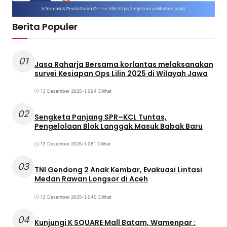
Berita Populer
01
Jasa Raharja Bersama korlantas melaksanakan
survei Kesiapan Ops Lilin 2025 di Wilayah Jawa
13 Desember 2025
•
1.094 Dilihat
02
Sengketa Panjang SPR–KCL Tuntas,
Pengelolaan Blok Langgak Masuk Babak Baru
13 Desember 2025
•
1.081 Dilihat
03
TNI Gendong 2 Anak Kembar, Evakuasi Lintasi
Medan Rawan Longsor di Aceh
13 Desember 2025
•
1.040 Dilihat
04
Kunjungi K SQUARE Mall Batam, Wamenpar :