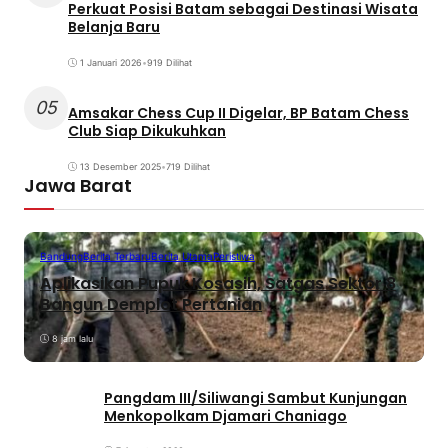
Perkuat Posisi Batam sebagai Destinasi Wisata
Belanja Baru
1 Januari 2026
•
919 Dilihat
05
Amsakar Chess Cup II Digelar, BP Batam Chess
Club Siap Dikukuhkan
13 Desember 2025
•
719 Dilihat
Jawa Barat
Bandung
Berita Terbaru
Berita Utama
Peristiwa
Aplikasikan Pupuk Kosasih, Satgas Sektor 8
Bangun Demplot Pertanian
8 jam lalu
Pangdam III/Siliwangi Sambut Kunjungan
Menkopolkam Djamari Chaniago