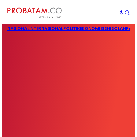
NASIONAL
INTERNASIONAL
POLITIK
EKONOMI
BISNIS
OLAHRAG