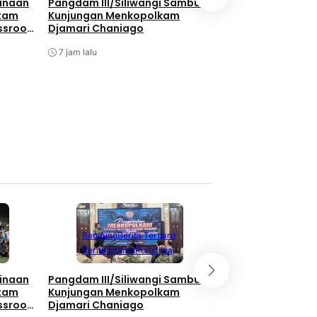
Bukan Hanya Soal
inaan
Pangdam III/Siliwangi Sambut
Pembangunan, TNI
atam
Kunjungan Menkopolkam
Kebersamaan Di 
ssroot
Djamari Chaniago
Watuduwur
al 2026
7 jam lalu
7 jam lalu
Berita Terbaru
Berita Utama
Li
Bandung
Berita Terbaru
Nasional
Berita Utama
Peristiwa
Bukan Hanya Soal
inaan
Pangdam III/Siliwangi Sambut
Pembangunan, TNI
atam
Kunjungan Menkopolkam
Kebersamaan Di 
ssroot
Djamari Chaniago