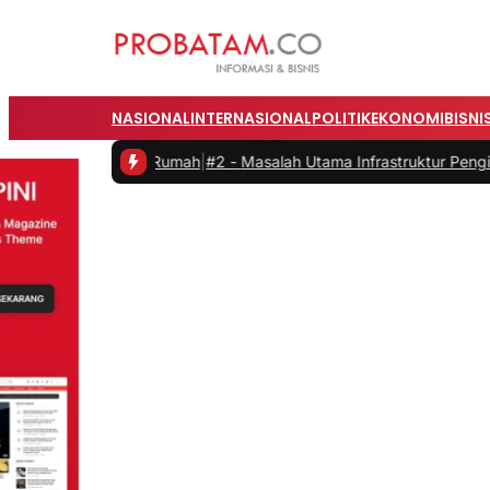
NASIONAL
INTERNASIONAL
POLITIK
EKONOMI
BISNI
ja dari Rumah
|
#2 -
Masalah Utama Infrastruktur Pengisian Daya untuk