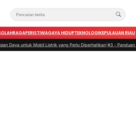
S
OLAHRAGA
PERISTIWA
GAYA HIDUP
TEKNOLOGI
KEPULAUAN RIAU
 Mobil Listrik yang Perlu Diperhatikan
|
#3 -
Panduan Belanja Online 