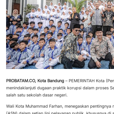
PROBATAM.CO, Kota Bandung
– PEMERINTAH Kota (Pem
menindaklanjuti dugaan praktik korupsi dalam proses S
salah satu sekolah dasar negeri.
Wali Kota Muhammad Farhan, menegaskan pentingnya men
(ASN) dalam setiap lini pelayanan publik, khususnya di 