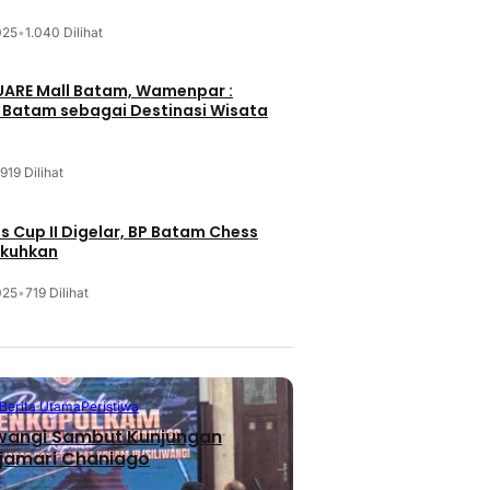
025
•
1.040 Dilihat
UARE Mall Batam, Wamenpar :
i Batam sebagai Destinasi Wisata
919 Dilihat
 Cup II Digelar, BP Batam Chess
ukuhkan
025
•
719 Dilihat
Berita Utama
Peristiwa
iwangi Sambut Kunjungan
jamari Chaniago