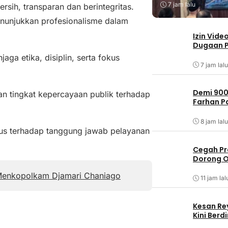
7 jam lalu
sih, transparan dan berintegritas.
enunjukkan profesionalisme dalam
Izin Vide
Dugaan P
ga etika, disiplin, serta fokus
7 jam lalu
Demi 900
kan tingkat kepercayaan publik terhadap
Farhan 
8 jam lalu
kus terhadap tanggung jawab pelayanan
Cegah Pr
Dorong O
 Menkopolkam Djamari Chaniago
11 jam lal
Kesan Re
Kini Ber