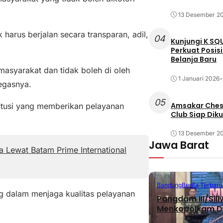
13 Desember 2
 harus berjalan secara transparan, adil,
04
Kunjungi K SQ
Perkuat Posis
Belanja Baru
asyarakat dan tidak boleh di oleh
1 Januari 2026
•
tegasnya.
05
Amsakar Chess
titusi yang memberikan pelayanan
Club Siap Dik
13 Desember 2
Jawa Barat
 Lewat Batam Prime International
Bandung
Berita Terbaru
g dalam menjaga kualitas pelayanan
Pangdam III/Sil
Menkopolkam D