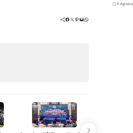
6 Agustu
Facebook
Twitter
Pinterest
Mail
WhatsApp
Berita Terbaru
Berita Utama
Li
Bandung
Berita Terbaru
Nasional
Berita Utama
Peristiwa