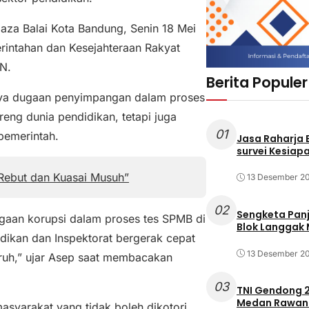
laza Balai Kota Bandung, Senin 18 Mei
rintahan dan Kesejahteraan Rakyat
N.
Berita Populer
nya dugaan penyimpangan dalam proses
reng dunia pendidikan, tetapi juga
01
pemerintah.
Jasa Raharja
survei Kesiapa
 Rebut dan Kuasai Musuh”
13 Desember 2
02
Sengketa Pan
gaan korupsi dalam proses tes SPMB di
Blok Langgak
idikan dan Inspektorat bergerak cepat
13 Desember 2
ruh,” ujar Asep saat membacakan
03
TNI Gendong 2
Medan Rawan 
syarakat yang tidak boleh dikotori