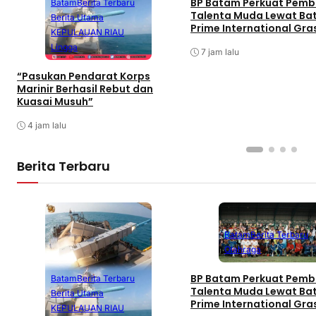
BP Batam Perkuat Pemb
Batam
Berita Terbaru
Talenta Muda Lewat B
Berita Utama
Prime International Gra
KEPULAUAN RIAU
Football sebagai Festiv
Lingga
7 jam lalu
“Pasukan Pendarat Korps
Marinir Berhasil Rebut dan
Kuasai Musuh”
4 jam lalu
Berita Terbaru
Batam
Berita Terbaru
Olahraga
BP Batam Perkuat Pemb
Batam
Berita Terbaru
Talenta Muda Lewat B
Berita Utama
Prime International Gra
KEPULAUAN RIAU