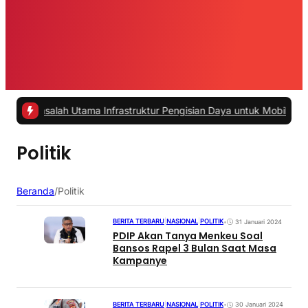
asalah Utama Infrastruktur Pengisian Daya untuk Mobil Listrik yang
Politik
Beranda
/
Politik
BERITA TERBARU
|
NASIONAL
|
POLITIK
•
31 Januari 2024
PDIP Akan Tanya Menkeu Soal
Bansos Rapel 3 Bulan Saat Masa
Kampanye
BERITA TERBARU
|
NASIONAL
|
POLITIK
•
30 Januari 2024