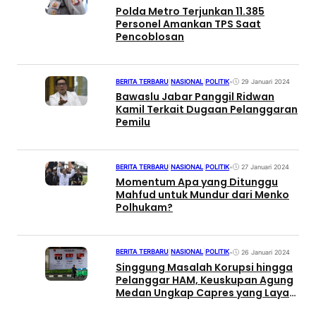
Polda Metro Terjunkan 11.385
Personel Amankan TPS Saat
Pencoblosan
BERITA TERBARU
|
NASIONAL
|
POLITIK
•
29 Januari 2024
Bawaslu Jabar Panggil Ridwan
Kamil Terkait Dugaan Pelanggaran
Pemilu
BERITA TERBARU
|
NASIONAL
|
POLITIK
•
27 Januari 2024
Momentum Apa yang Ditunggu
Mahfud untuk Mundur dari Menko
Polhukam?
BERITA TERBARU
|
NASIONAL
|
POLITIK
•
26 Januari 2024
Singgung Masalah Korupsi hingga
Pelanggar HAM, Keuskupan Agung
Medan Ungkap Capres yang Layak
Dipilih