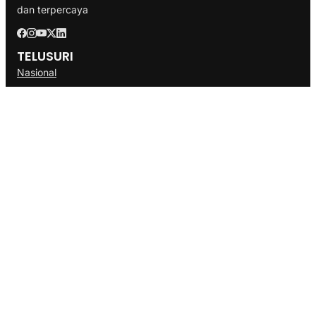
dan terpercaya
TELUSURI
Nasional
Internasional
Bisnis
Ekonomi
Politik
Olahraga
INFORMASI
Redaksi
Tentang Kami
Disclaimer
Pedoman Media Cyber
SOP