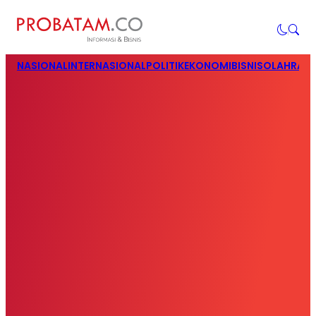
NASIONAL
INTERNASIONAL
POLITIK
EKONOMI
BISNIS
OLAHRAG