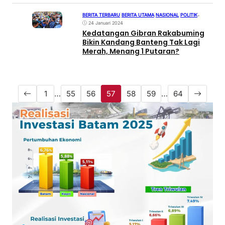
BERITA TERBARU
|
BERITA UTAMA
|
NASIONAL
|
POLITIK
•
24 Januari 2024
Kedatangan Gibran Rakabuming
Bikin Kandang Banteng Tak Lagi
Merah, Menang 1 Putaran?
1
…
55
56
57
58
59
…
64