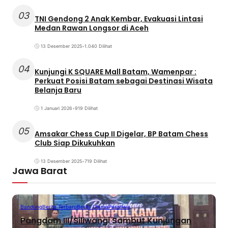
03
TNI Gendong 2 Anak Kembar, Evakuasi Lintasi
Medan Rawan Longsor di Aceh
13 Desember 2025
•
1.040 Dilihat
04
Kunjungi K SQUARE Mall Batam, Wamenpar :
Perkuat Posisi Batam sebagai Destinasi Wisata
Belanja Baru
1 Januari 2026
•
919 Dilihat
05
Amsakar Chess Cup II Digelar, BP Batam Chess
Club Siap Dikukuhkan
13 Desember 2025
•
719 Dilihat
Jawa Barat
Bandung
Berita Terbaru
Berita Utama
Peristiwa
Pangdam III/Siliwangi Sambut Kunjungan