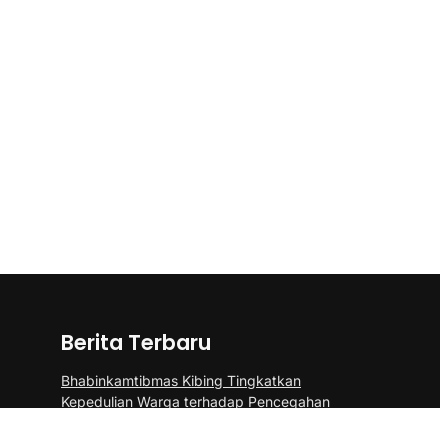
Berita Terbaru
Bhabinkamtibmas Kibing Tingkatkan
Kepedulian Warga terhadap Pencegahan
DBD