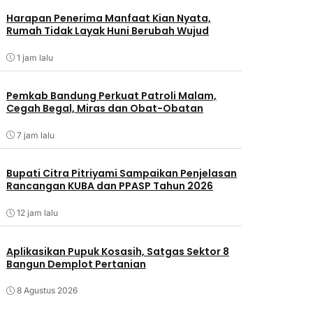
Harapan Penerima Manfaat Kian Nyata,
Rumah Tidak Layak Huni Berubah Wujud
1 jam lalu
Pemkab Bandung Perkuat Patroli Malam,
Cegah Begal, Miras dan Obat-Obatan
7 jam lalu
Bupati Citra Pitriyami Sampaikan Penjelasan
Rancangan KUBA dan PPASP Tahun 2026
12 jam lalu
Aplikasikan Pupuk Kosasih, Satgas Sektor 8
Bangun Demplot Pertanian
8 Agustus 2026