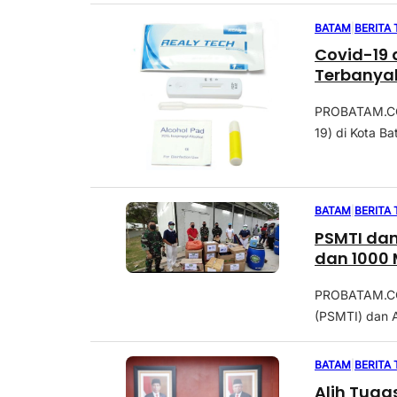
BATAM
|
BERITA
Covid-19
Terbanyak
PROBATAM.CO, 
19) di Kota Ba
BATAM
|
BERITA
PSMTI dan
dan 1000 
PROBATAM.CO,
(PSMTI) dan A
BATAM
|
BERITA
Alih Tuga