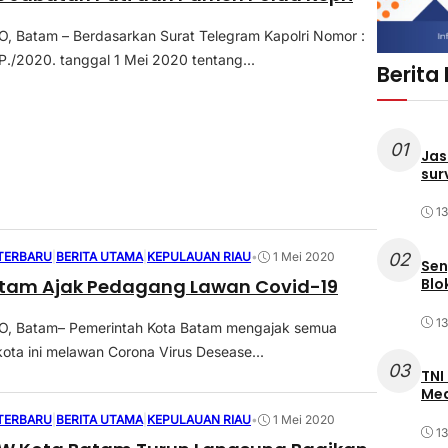
 Batam – Berdasarkan Surat Telegram Kapolri Nomor :
./2020. tanggal 1 Mei 2020 tentang...
Berita
01
Jas
sur
1
 TERBARU
|
BERITA UTAMA
|
KEPULAUAN RIAU
•
1 Mei 2020
02
Sen
Blo
tam Ajak Pedagang Lawan Covid-19
1
 Batam– Pemerintah Kota Batam mengajak semua
ota ini melawan Corona Virus Desease...
03
TNI
Med
 TERBARU
|
BERITA UTAMA
|
KEPULAUAN RIAU
•
1 Mei 2020
1