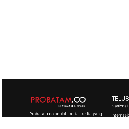
TELUS
Nasional
Probatam.co adalah portal berita yang
Internasi
menyajikan informasi terbaru seputar dan
Bisnis
Kepulauan Riau, Nasional maupun