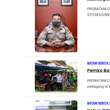
PROBATAM.CO,
ST/1383/V/KEP
BATAM
|
BERITA
Pemko Ba
PROBATAM.CO,
pedagang di k
BATAM
|
BERITA