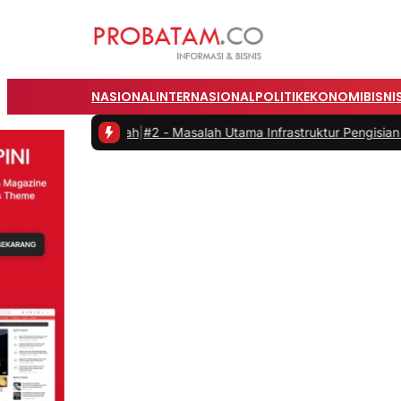
NASIONAL
INTERNASIONAL
POLITIK
EKONOMI
BISNI
 dari Rumah
|
#2 -
Masalah Utama Infrastruktur Pengisian Daya untuk 