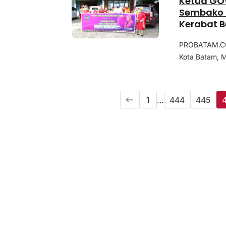
Ketua GO
Sembako 
Kerabat B
PROBATAM.CO,
Kota Batam, M
1
…
444
445