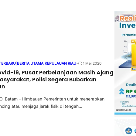
 TERBARU
|
BERITA UTAMA
|
KEPULAUAN RIAU
•
1 Mei 2020
id-19, Pusat Perbelanjaan Masih Ajang
Polisi Segera Bubarkan
an
 Batam – Himbauan Pemerintah untuk menerapkan
ncing atau menjaga jarak fisik di tengah...