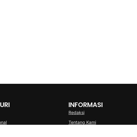
URI
INFORMASI
Redaksi
onal
Tentang Kami
Disclaimer