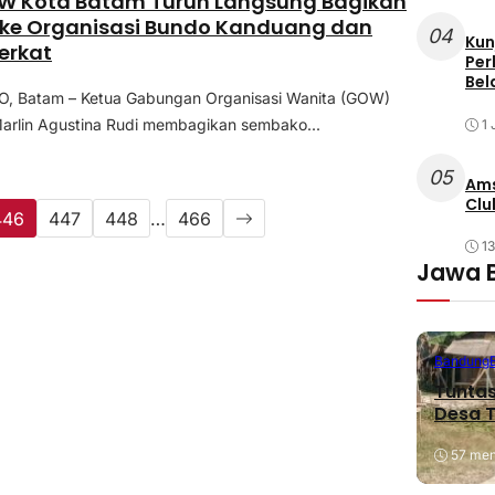
W Kota Batam Turun Langsung Bagikan
ke Organisasi Bundo Kanduang dan
04
Kun
erkat
Per
Bel
 Batam – Ketua Gabungan Organisasi Wanita (GOW)
arlin Agustina Rudi membagikan sembako...
1 
05
Ams
Clu
446
447
448
…
466
1
Jawa 
Bandung
Tuntas
Desa T
57 meni