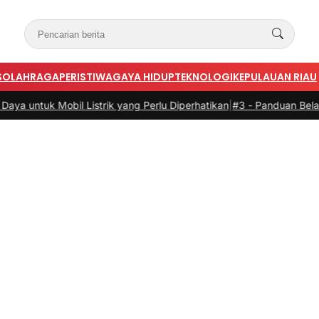
S
OLAHRAGA
PERISTIWA
GAYA HIDUP
TEKNOLOGI
KEPULAUAN RIAU
Mobil Listrik yang Perlu Diperhatikan
|
#3 -
Panduan Belanja Online C