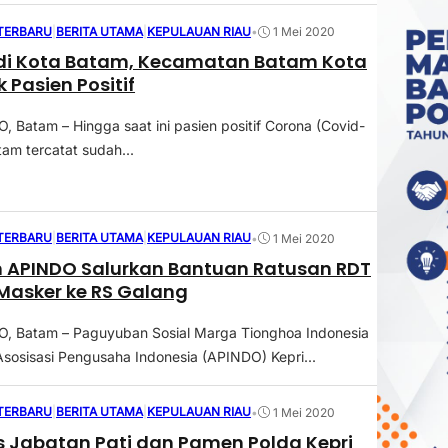
 TERBARU
|
BERITA UTAMA
|
KEPULAUAN RIAU
•
1 Mei 2020
 di Kota Batam, Kecamatan Batam Kota
 Pasien Positif
Batam – Hingga saat ini pasien positif Corona (Covid-
tam tercatat sudah...
 TERBARU
|
BERITA UTAMA
|
KEPULAUAN RIAU
•
1 Mei 2020
 APINDO Salurkan Bantuan Ratusan RDT
Masker ke RS Galang
 Batam – Paguyuban Sosial Marga Tionghoa Indonesia
sosisasi Pengusaha Indonesia (APINDO) Kepri...
 TERBARU
|
BERITA UTAMA
|
KEPULAUAN RIAU
•
1 Mei 2020
s Jabatan Pati dan Pamen Polda Kepri