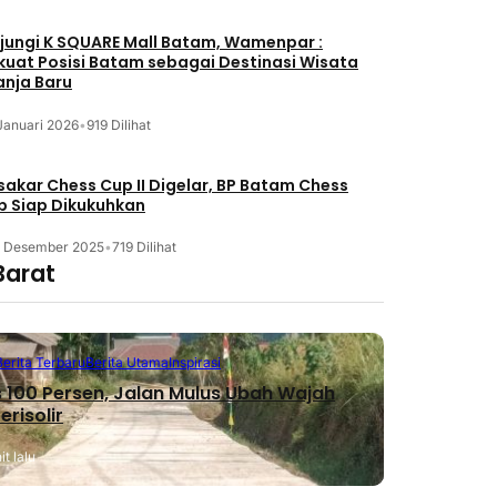
jungi K SQUARE Mall Batam, Wamenpar :
kuat Posisi Batam sebagai Destinasi Wisata
anja Baru
Januari 2026
•
919 Dilihat
akar Chess Cup II Digelar, BP Batam Chess
b Siap Dikukuhkan
3 Desember 2025
•
719 Dilihat
Barat
Berita Terbaru
Berita Utama
Inspirasi
 100 Persen, Jalan Mulus Ubah Wajah
erisolir
t lalu