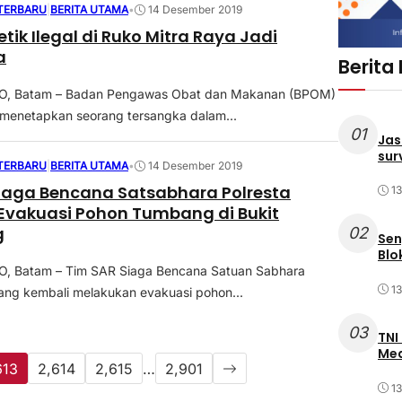
 TERBARU
|
BERITA UTAMA
•
14 Desember 2019
tik Ilegal di Ruko Mitra Raya Jadi
a
Berita
, Batam – Badan Pengawas Obat dan Makanan (BPOM)
i menetapkan seorang tersangka dalam...
01
Jas
sur
 TERBARU
|
BERITA UTAMA
•
14 Desember 2019
iaga Bencana Satsabhara Polresta
1
Evakuasi Pohon Tumbang di Bukit
g
02
Sen
Blo
 Batam – Tim SAR Siaga Bencana Satuan Sabhara
1
lang kembali melakukan evakuasi pohon...
03
TNI
Med
613
2,614
2,615
…
2,901
1