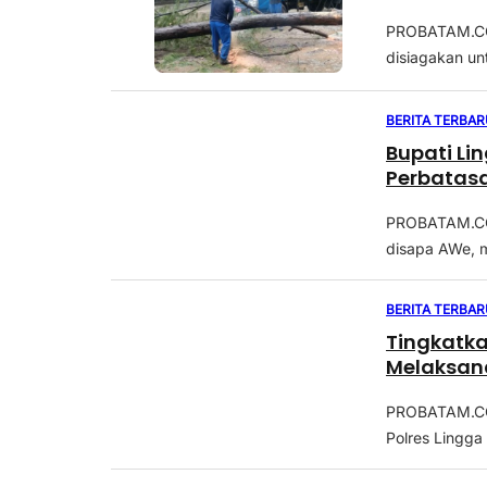
PROBATAM.CO,
disiagakan un
BERITA TERBAR
Bupati L
Perbatas
PROBATAM.CO,L
disapa AWe, m
BERITA TERBAR
Tingkatk
Melaksan
PROBATAM.CO,
Polres Lingga