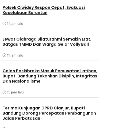
Polsek Ciwidey Respon Cepat, Evakuasi
Kecelakaan Beruntun
11 jam lalu
Lewat Olahraga Silaturahmi Semakin Erat,
Satgas TMMD Dan Warga Gelar Volly Ball
11 jam lalu
Calon Paskibraka Masuk Pemusatan Latihan,
Bupati Bandung Tekankan Disiplin, Integritas
Dan Nasionalisme
15 jam lalu
Terima Kunjungan DPRD Cianjur, Bupati
Bandung Dorong Percepatan Pembangunan
Jalan Perbatasan