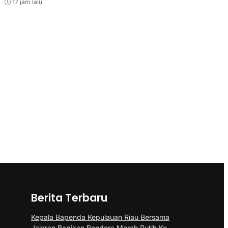
17 jam lalu
Berita Terbaru
Kepala Bapenda Kepulauan Riau Bersama
Jajaran Bagikan Bendera Merah Putih Ke