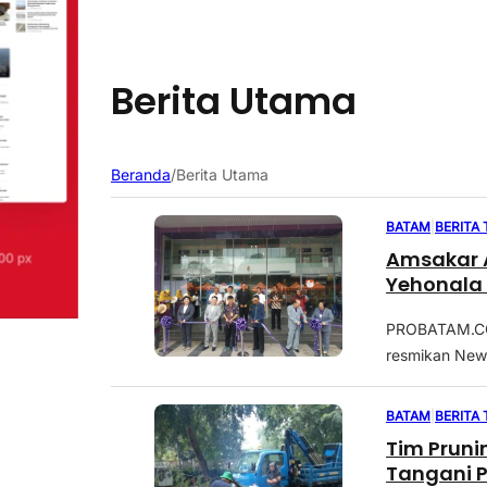
Berita Utama
Beranda
/
Berita Utama
BATAM
|
BERITA
Amsakar 
Yehonala
PROBATAM.CO,
resmikan New 
BATAM
|
BERITA
Tim Pruni
Tangani 