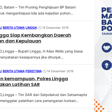
 Batam – Tim Pruning Penghijauan BP Batam
tuk mengantisipasi bila ada kejadian pohon...
U
|
BERITA UTAMA
|
LINGGA
•
14 Desember 2019
ingga Siap Kembangkan Daerah
an dan Kepulauan
ingga – Bupati Lingga, H Alias Wello yang biasa
enyatakan kesiapannya jika ditunjuk...
U
|
BERITA UTAMA
|
PERISTIWA
•
14 Desember 2019
an kemampuan, Polres Lingga
akan Latihan SAR
Lingga – Tim SAR dari Satpolairud dan Satsamapta
 menggelar pelatihan cara penanganan korban...