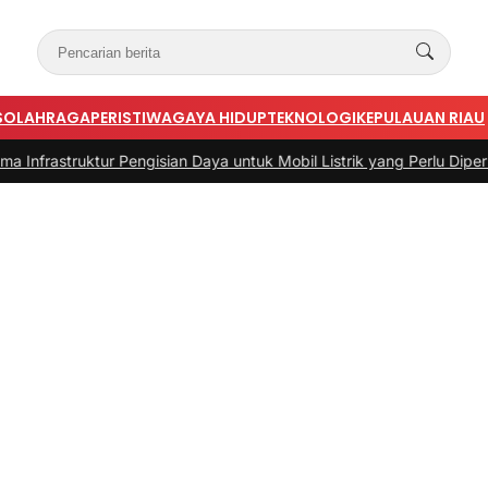
S
OLAHRAGA
PERISTIWA
GAYA HIDUP
TEKNOLOGI
KEPULAUAN RIAU
uktur Pengisian Daya untuk Mobil Listrik yang Perlu Diperhatikan
|
#3