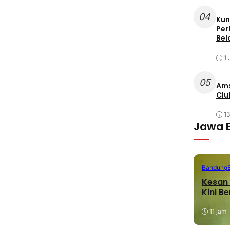
04
Kun
Per
Bel
1 
05
Ams
Clu
1
Jawa 
Bandung
Kesan 
Kini B
11 jam 