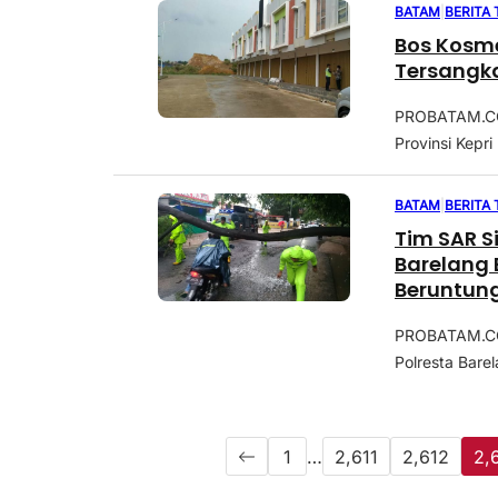
BATAM
|
BERITA
Bos Kosme
Tersangk
PROBATAM.CO
Provinsi Kepr
BATAM
|
BERITA
Tim SAR S
Barelang 
Beruntun
PROBATAM.CO,
Polresta Bare
1
…
2,611
2,612
2,