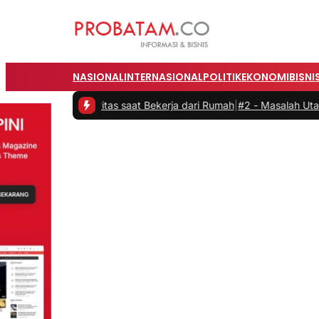
NASIONAL
INTERNASIONAL
POLITIK
EKONOMI
BISNI
Produktivitas saat Bekerja dari Rumah
|
#2 -
Masalah Utama Infrastr