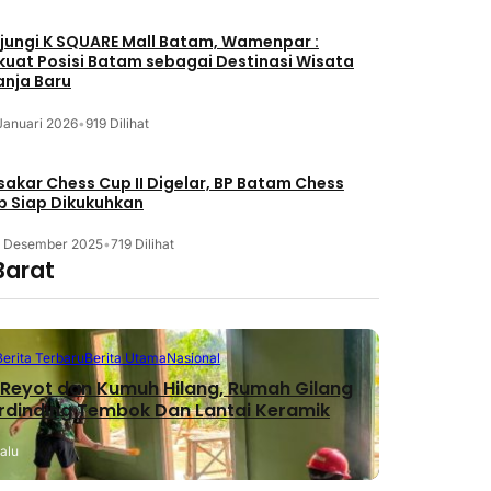
jungi K SQUARE Mall Batam, Wamenpar :
kuat Posisi Batam sebagai Destinasi Wisata
anja Baru
Januari 2026
•
919 Dilihat
akar Chess Cup II Digelar, BP Batam Chess
b Siap Dikukuhkan
3 Desember 2025
•
719 Dilihat
Barat
Berita Terbaru
Berita Utama
Nasional
Reyot dan Kumuh Hilang, Rumah Gilang
erdinding Tembok Dan Lantai Keramik
lalu