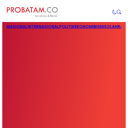
NASIONAL
INTERNASIONAL
POLITIK
EKONOMI
BISNIS
OLAHRAG