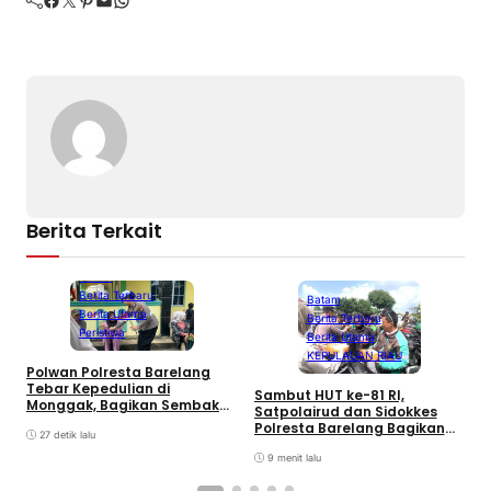
Berita Terkait
Batam
Berita Terbaru
Batam
Berita Utama
Berita Terbaru
Peristiwa
Berita Utama
KEPULAUAN RIAU
Polwan Polresta Barelang
P
Tebar Kepedulian di
P
Sambut HUT ke-81 RI,
Monggak, Bagikan Sembako
M
Satpolairud dan Sidokkes
dan Bendera Merah Putih
Polresta Barelang Bagikan
27 detik lalu
Sembako dan Bendera Merah
Putih
9 menit lalu