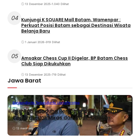
13 Desember 2025
•
1.040 Dilihat
04
Kunjungi K SQUARE Mall Batam, Wamenpar :
Perkuat Posisi Batam sebagai Destinasi Wisata
Belanja Baru
1 Januari 2026
•
919 Dilihat
05
Amsakar Chess Cup II Digelar, BP Batam Chess
Club Siap Dikukuhkan
13 Desember 2025
•
719 Dilihat
Jawa Barat
Bandung
Berita Terbaru
Berita Utama
Peristiwa
Pemkab Bandung Perkuat Patroli Malam,
Cegah Begal, Miras dan Obat-Obatan
13 menit lalu