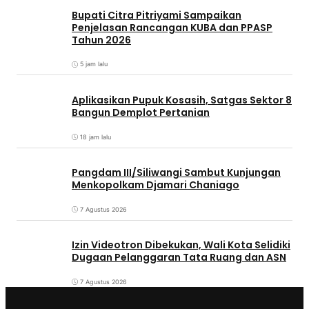
Bupati Citra Pitriyami Sampaikan
Penjelasan Rancangan KUBA dan PPASP
Tahun 2026
5 jam lalu
Aplikasikan Pupuk Kosasih, Satgas Sektor 8
Bangun Demplot Pertanian
18 jam lalu
Pangdam III/Siliwangi Sambut Kunjungan
Menkopolkam Djamari Chaniago
7 Agustus 2026
Izin Videotron Dibekukan, Wali Kota Selidiki
Dugaan Pelanggaran Tata Ruang dan ASN
7 Agustus 2026