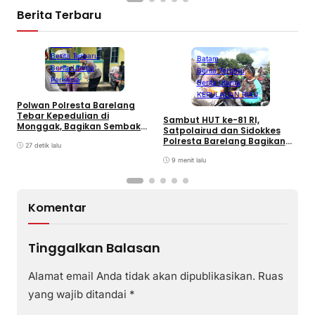
Berita Terbaru
Batam
Berita Terbaru
Batam
Berita Utama
Berita Terbaru
Peristiwa
Berita Utama
KEPULAUAN RIAU
Polwan Polresta Barelang
P
Tebar Kepedulian di
P
Sambut HUT ke-81 RI,
Monggak, Bagikan Sembako
M
Satpolairud dan Sidokkes
dan Bendera Merah Putih
Polresta Barelang Bagikan
27 detik lalu
Sembako dan Bendera Merah
Putih
9 menit lalu
Komentar
Tinggalkan Balasan
Alamat email Anda tidak akan dipublikasikan.
Ruas
yang wajib ditandai
*