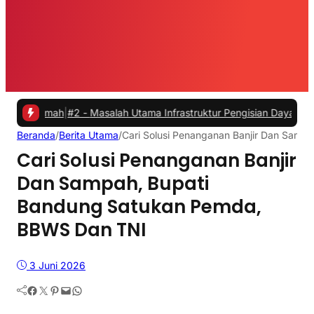
ah
|
#2 -
Masalah Utama Infrastruktur Pengisian Daya untuk Mobil List
Beranda
/
Berita Utama
/
Cari Solusi Penanganan Banjir Dan Sam
Cari Solusi Penanganan Banjir
Dan Sampah, Bupati
Bandung Satukan Pemda,
BBWS Dan TNI
3 Juni 2026
Facebook
Twitter
Pinterest
Mail
WhatsApp