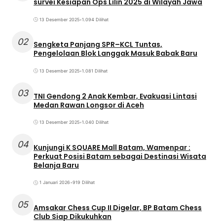
survei Kesiapan Ops Lilin 2025 di Wilayah Jawa
13 Desember 2025
•
1.094 Dilihat
02
Sengketa Panjang SPR–KCL Tuntas,
Pengelolaan Blok Langgak Masuk Babak Baru
13 Desember 2025
•
1.081 Dilihat
03
TNI Gendong 2 Anak Kembar, Evakuasi Lintasi
Medan Rawan Longsor di Aceh
13 Desember 2025
•
1.040 Dilihat
04
Kunjungi K SQUARE Mall Batam, Wamenpar :
Perkuat Posisi Batam sebagai Destinasi Wisata
Belanja Baru
1 Januari 2026
•
919 Dilihat
05
Amsakar Chess Cup II Digelar, BP Batam Chess
Club Siap Dikukuhkan