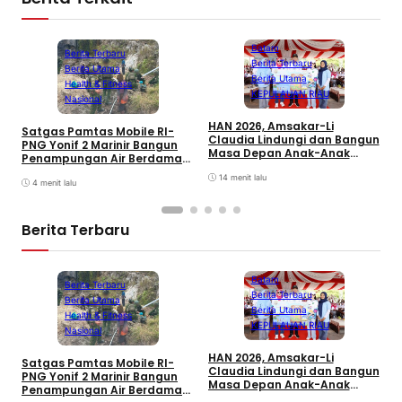
Batam
Berita Terbaru
Berita Terbaru
Berita Utama
Berita Utama
Health & Fitness
KEPULAUAN RIAU
Nasional
W
HAN 2026, Amsakar-Li
C
Satgas Pamtas Mobile RI-
Claudia Lindungi dan Bangun
PNG Yonif 2 Marinir Bangun
Masa Depan Anak-Anak
Penampungan Air Berdama
Batam
di Distrik Ekadide
14 menit lalu
4 menit lalu
Berita Terbaru
Batam
Berita Terbaru
Berita Terbaru
Berita Utama
Berita Utama
Health & Fitness
KEPULAUAN RIAU
Nasional
W
HAN 2026, Amsakar-Li
C
Satgas Pamtas Mobile RI-
Claudia Lindungi dan Bangun
PNG Yonif 2 Marinir Bangun
Masa Depan Anak-Anak
Penampungan Air Berdama
Batam