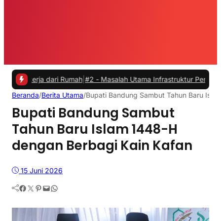
rja dari Rumah
|
#2 -
Masalah Utama Infrastruktur Pengisian Daya untu
Beranda
/
Berita Utama
/
Bupati Bandung Sambut Tahun Baru Isla
Bupati Bandung Sambut
Tahun Baru Islam 1448-H
dengan Berbagi Kain Kafan
15 Juni 2026
Facebook
Twitter
Pinterest
Mail
WhatsApp