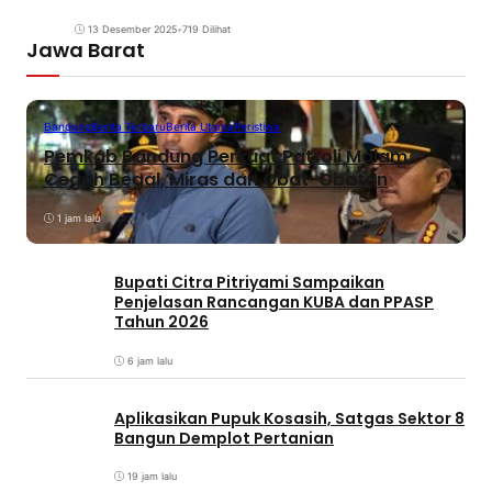
13 Desember 2025
•
719 Dilihat
Jawa Barat
Bandung
Berita Terbaru
Berita Utama
Peristiwa
Pemkab Bandung Perkuat Patroli Malam,
Cegah Begal, Miras dan Obat-Obatan
1 jam lalu
Bupati Citra Pitriyami Sampaikan
Penjelasan Rancangan KUBA dan PPASP
Tahun 2026
6 jam lalu
Aplikasikan Pupuk Kosasih, Satgas Sektor 8
Bangun Demplot Pertanian
19 jam lalu