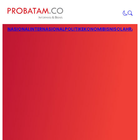
NASIONAL
INTERNASIONAL
POLITIK
EKONOMI
BISNIS
OLAHRAG