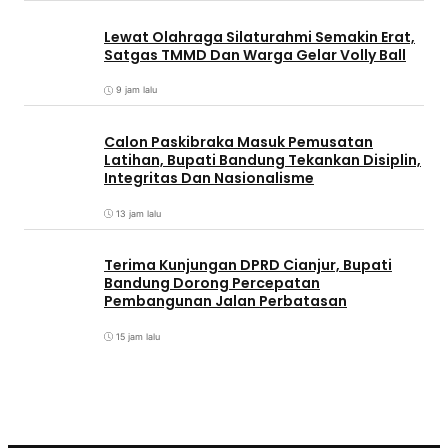
Lewat Olahraga Silaturahmi Semakin Erat,
Satgas TMMD Dan Warga Gelar Volly Ball
9 jam lalu
Calon Paskibraka Masuk Pemusatan
Latihan, Bupati Bandung Tekankan Disiplin,
Integritas Dan Nasionalisme
13 jam lalu
Terima Kunjungan DPRD Cianjur, Bupati
Bandung Dorong Percepatan
Pembangunan Jalan Perbatasan
15 jam lalu