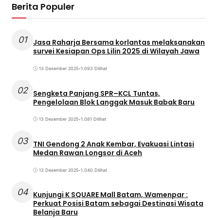
Berita Populer
01
Jasa Raharja Bersama korlantas melaksanakan
survei Kesiapan Ops Lilin 2025 di Wilayah Jawa
13 Desember 2025
•
1.093 Dilihat
02
Sengketa Panjang SPR–KCL Tuntas,
Pengelolaan Blok Langgak Masuk Babak Baru
13 Desember 2025
•
1.081 Dilihat
03
TNI Gendong 2 Anak Kembar, Evakuasi Lintasi
Medan Rawan Longsor di Aceh
13 Desember 2025
•
1.040 Dilihat
04
Kunjungi K SQUARE Mall Batam, Wamenpar :
Perkuat Posisi Batam sebagai Destinasi Wisata
Belanja Baru