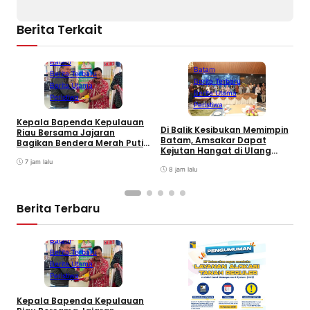
Berita Terkait
Batam
Batam
Berita Terbaru
Berita Terbaru
Berita Utama
Berita Utama
Peristiwa
Peristiwa
Kepala Bapenda Kepulauan
Di Balik Kesibukan Memimpin
Riau Bersama Jajaran
P
Batam, Amsakar Dapat
Bagikan Bendera Merah Putih
P
Kejutan Hangat di Ulang
Ke Wajib Pajak Kendaraan
A
Tahun ke-58
Bermotor di Kantor Samsat
7 jam lalu
A
8 jam lalu
P
Berita Terbaru
Batam
Berita Terbaru
Berita Utama
Peristiwa
Kepala Bapenda Kepulauan
D