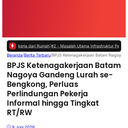
erja dari Rumah
|
#2 -
Masalah Utama Infrastruktur Pengisian Daya unt
Beranda
/
Berita Terbaru
/
BPJS Ketenagakerjaan Batam Nagoya Gan
BPJS Ketenagakerjaan Batam
Nagoya Gandeng Lurah se-
Bengkong, Perluas
Perlindungan Pekerja
Informal hingga Tingkat
RT/RW
9 Juni 2026