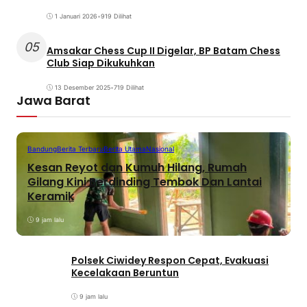
1 Januari 2026
•
919 Dilihat
05
Amsakar Chess Cup II Digelar, BP Batam Chess
Club Siap Dikukuhkan
13 Desember 2025
•
719 Dilihat
Jawa Barat
Bandung
Berita Terbaru
Berita Utama
Nasional
Kesan Reyot dan Kumuh Hilang, Rumah
Gilang Kini Berdinding Tembok Dan Lantai
Keramik
9 jam lalu
Polsek Ciwidey Respon Cepat, Evakuasi
Kecelakaan Beruntun
9 jam lalu