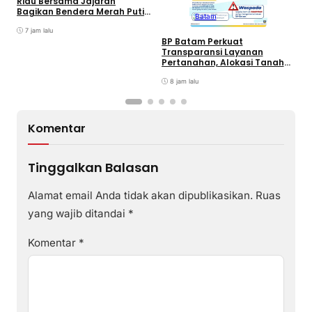
Riau Bersama Jajaran
B
Bagikan Bendera Merah Putih
Batam
K
Ke Wajib Pajak Kendaraan
T
Bermotor di Kantor Samsat
7 jam lalu
BP Batam Perkuat
Transparansi Layanan
Pertanahan, Alokasi Tanah
Reguler Segera Hadir Melalui
LMS
8 jam lalu
Komentar
Tinggalkan Balasan
Alamat email Anda tidak akan dipublikasikan.
Ruas
yang wajib ditandai
*
Komentar
*