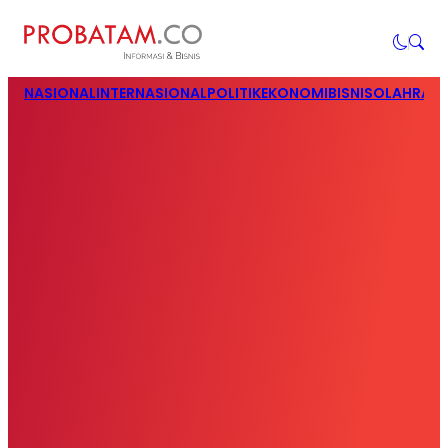
NASIONAL
INTERNASIONAL
POLITIK
EKONOMI
BISNIS
OLAHRAG