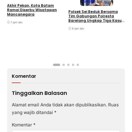
Peristiwa
Akhir Pekan, Kota Batam
A
Ramai Diserbu Wisatawan
S
Polsek Sei Beduk Bersama
Mancanegara
D
Tim Gabungan Polresta
Barelang Ungkap Tiga Kasus
7 jam lalu
Curanmor
8 jam lalu
Komentar
Tinggalkan Balasan
Alamat email Anda tidak akan dipublikasikan.
Ruas
yang wajib ditandai
*
Komentar
*