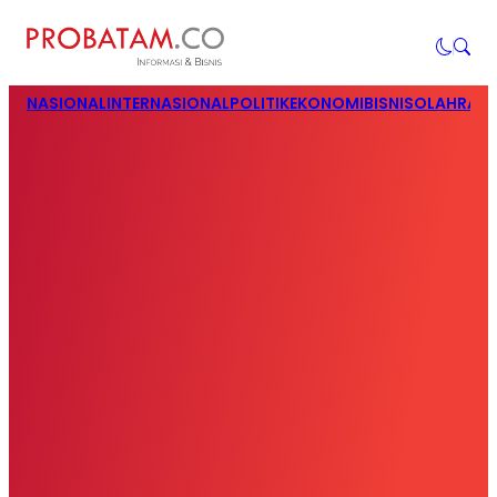
NASIONAL
INTERNASIONAL
POLITIK
EKONOMI
BISNIS
OLAHRAG