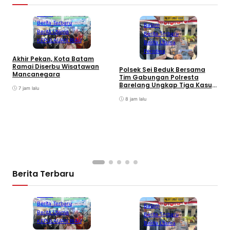
Batam
Berita Terbaru
Batam
Berita Utama
Berita Terbaru
KEPULAUAN RIAU
Berita Utama
Peristiwa
Akhir Pekan, Kota Batam
A
Ramai Diserbu Wisatawan
S
Polsek Sei Beduk Bersama
Mancanegara
D
Tim Gabungan Polresta
Barelang Ungkap Tiga Kasus
7 jam lalu
Curanmor
8 jam lalu
Berita Terbaru
Batam
Berita Terbaru
Batam
Berita Utama
Berita Terbaru
KEPULAUAN RIAU
Berita Utama