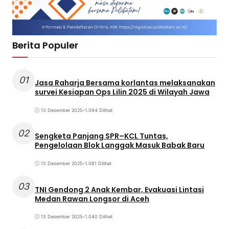
Berita Populer
01
Jasa Raharja Bersama korlantas melaksanakan
survei Kesiapan Ops Lilin 2025 di Wilayah Jawa
13 Desember 2025
•
1.094 Dilihat
02
Sengketa Panjang SPR–KCL Tuntas,
Pengelolaan Blok Langgak Masuk Babak Baru
13 Desember 2025
•
1.081 Dilihat
03
TNI Gendong 2 Anak Kembar, Evakuasi Lintasi
Medan Rawan Longsor di Aceh
13 Desember 2025
•
1.040 Dilihat