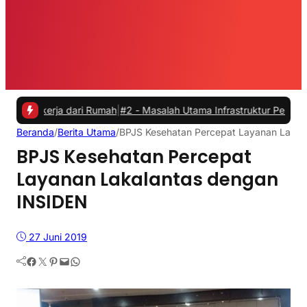
rja dari Rumah
|
#2 -
Masalah Utama Infrastruktur Pengisian Daya unt
Beranda
/
Berita Utama
/
BPJS Kesehatan Percepat Layanan Lakal
BPJS Kesehatan Percepat
Layanan Lakalantas dengan
INSIDEN
27 Juni 2019
Facebook
Twitter
Pinterest
Mail
WhatsApp