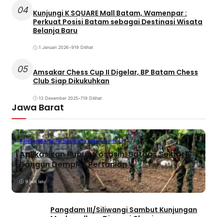
04
Kunjungi K SQUARE Mall Batam, Wamenpar :
Perkuat Posisi Batam sebagai Destinasi Wisata
Belanja Baru
1 Januari 2026
•
919 Dilihat
05
Amsakar Chess Cup II Digelar, BP Batam Chess
Club Siap Dikukuhkan
13 Desember 2025
•
719 Dilihat
Jawa Barat
Bandung
Berita Terbaru
Berita Utama
Peristiwa
Aplikasikan Pupuk Kosasih, Satgas Sektor 8
Bangun Demplot Pertanian
9 jam lalu
Pangdam III/Siliwangi Sambut Kunjungan