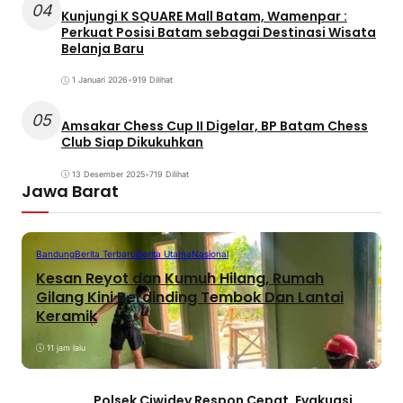
04
Kunjungi K SQUARE Mall Batam, Wamenpar :
Perkuat Posisi Batam sebagai Destinasi Wisata
Belanja Baru
1 Januari 2026
•
919 Dilihat
05
Amsakar Chess Cup II Digelar, BP Batam Chess
Club Siap Dikukuhkan
13 Desember 2025
•
719 Dilihat
Jawa Barat
Bandung
Berita Terbaru
Berita Utama
Nasional
Kesan Reyot dan Kumuh Hilang, Rumah
Gilang Kini Berdinding Tembok Dan Lantai
Keramik
11 jam lalu
Polsek Ciwidey Respon Cepat, Evakuasi