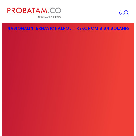
NASIONAL
INTERNASIONAL
POLITIK
EKONOMI
BISNIS
OLAHRAG