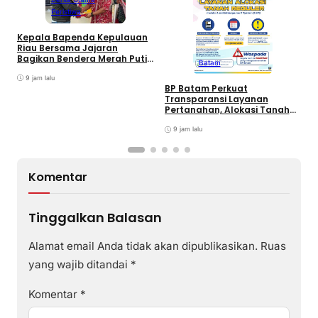
Peristiwa
Kepala Bapenda Kepulauan
D
Riau Bersama Jajaran
B
Bagikan Bendera Merah Putih
Batam
K
Ke Wajib Pajak Kendaraan
T
Bermotor di Kantor Samsat
9 jam lalu
BP Batam Perkuat
Transparansi Layanan
Pertanahan, Alokasi Tanah
Reguler Segera Hadir Melalui
LMS
9 jam lalu
Komentar
Tinggalkan Balasan
Alamat email Anda tidak akan dipublikasikan.
Ruas
yang wajib ditandai
*
Komentar
*