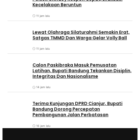
Kecelakaan Beruntun
11 jam lalu
Lewat Olahraga Silaturahmi Semakin Erat,
Satgas TMMD Dan Warga Gelar Volly Ball
11 jam lalu
Calon Paskibraka Masuk Pemusatan
Latihan, Bupati Bandung Tekankan Disiplin,
Integritas Dan Nasionalisme
14 jam lalu
Terima Kunjungan DPRD Cianjur, Bupati
Bandung Dorong Percepatan
Pembangunan Jalan Perbatasan
16 jam lalu