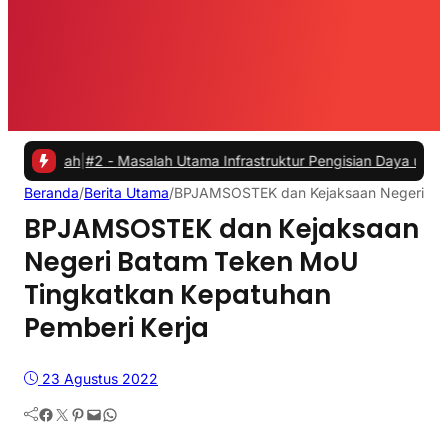
|
#2 -
Masalah Utama Infrastruktur Pengisian Daya untuk Mobil Listri
Beranda
/
Berita Utama
/
BPJAMSOSTEK dan Kejaksaan Negeri Bat
BPJAMSOSTEK dan Kejaksaan
Negeri Batam Teken MoU
Tingkatkan Kepatuhan
Pemberi Kerja
23 Agustus 2022
Facebook
Twitter
Pinterest
Mail
WhatsApp