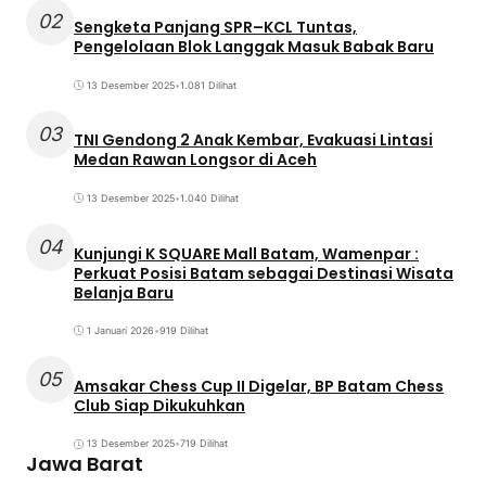
02
Sengketa Panjang SPR–KCL Tuntas,
Pengelolaan Blok Langgak Masuk Babak Baru
13 Desember 2025
•
1.081 Dilihat
03
TNI Gendong 2 Anak Kembar, Evakuasi Lintasi
Medan Rawan Longsor di Aceh
13 Desember 2025
•
1.040 Dilihat
04
Kunjungi K SQUARE Mall Batam, Wamenpar :
Perkuat Posisi Batam sebagai Destinasi Wisata
Belanja Baru
1 Januari 2026
•
919 Dilihat
05
Amsakar Chess Cup II Digelar, BP Batam Chess
Club Siap Dikukuhkan
13 Desember 2025
•
719 Dilihat
Jawa Barat