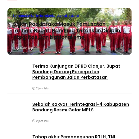
Bandung
Berita Terbaru
Berita Utama
Nasional
Calon Paskibraka Masuk Pemusatan
Latihan, Bupati Bandung Tekankan Disiplin,
Integritas Dan Nasionalisme
52 menit lalu
Terima Kunjungan DPRD Cianjur, Bupati
Bandung Dorong Percepatan
Pembangunan Jalan Perbatasan
2 jam lalu
Sekolah Rakyat Terintegrasi-4 Kabupaten
Bandung Resmi Gelar MPLS
2 jam lalu
Tahap akhir Pembangunan RTLH, TNI