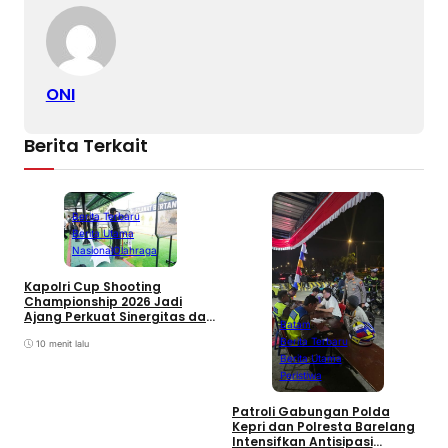
ONI
Berita Terkait
Berita Terbaru
Berita Utama
Nasional
Olahraga
Kapolri Cup Shooting
Championship 2026 Jadi
Ajang Perkuat Sinergitas dan
Batam
Pembinaan Atlet
Berita Terbaru
10 menit lalu
Berita Utama
Peristiwa
Patroli Gabungan Polda
B
Kepri dan Polresta Barelang
S
Intensifkan Antisipasi
P