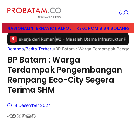
NASIONAL
INTERNASIONAL
POLITIK
EKONOMI
BISNIS
OLAHRAG
ekerja dari Rumah
|
#2 -
Masalah Utama Infrastruktur Pengisian Daya u
Beranda
/
Berita Terbaru
/
BP Batam : Warga Terdampak Pengemb
BP Batam : Warga
Terdampak Pengembangan
Rempang Eco-City Segera
Terima SHM
18 Desember 2024
Facebook
Twitter
Pinterest
Mail
WhatsApp