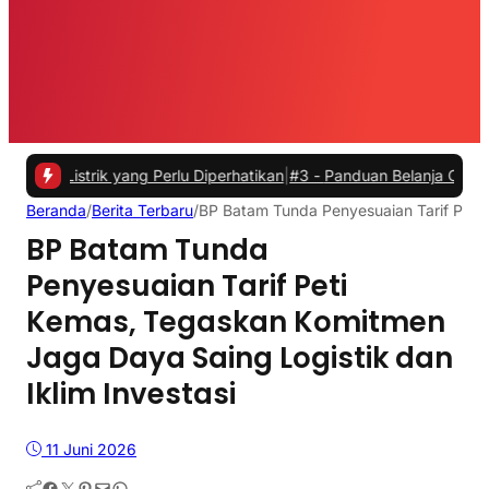
rik yang Perlu Diperhatikan
|
#3 -
Panduan Belanja Online Cerdas: Pi
Beranda
/
Berita Terbaru
/
BP Batam Tunda Penyesuaian Tarif Peti 
BP Batam Tunda
Penyesuaian Tarif Peti
Kemas, Tegaskan Komitmen
Jaga Daya Saing Logistik dan
Iklim Investasi
11 Juni 2026
Facebook
Twitter
Pinterest
Mail
WhatsApp