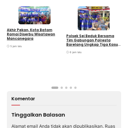
Batam
Berita Terbaru
Batam
Berita Utama
Berita Terbaru
KEPULAUAN RIAU
Berita Utama
Peristiwa
Akhir Pekan, Kota Batam
A
Ramai Diserbu Wisatawan
S
Polsek Sei Beduk Bersama
Mancanegara
D
Tim Gabungan Polresta
Barelang Ungkap Tiga Kasus
5 jam lalu
Curanmor
6 jam lalu
Komentar
Tinggalkan Balasan
Alamat email Anda tidak akan dipublikasikan.
Ruas