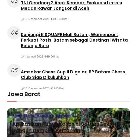
03
TNI Gendong 2 Anak Kembar, Evakuasi Lintasi
Medan Rawan Longsor di Aceh
13 Desember 2025
•
1.040 Dilihat
04
Kunjungi K SQUARE Mall Batam, Wamenpar :
Perkuat Posisi Batam sebagai Destinasi Wisata
Belanja Baru
1 Januari 2026
•
919 Dilihat
05
Amsakar Chess Cup II Digelar, BP Batam Chess
Club Siap Dikukuhkan
13 Desember 2025
•
719 Dilihat
Jawa Barat
Bandung
Berita Terbaru
Berita Utama
Peristiwa
Aplikasikan Pupuk Kosasih, Satgas Sektor 8
Bangun Demplot Pertanian