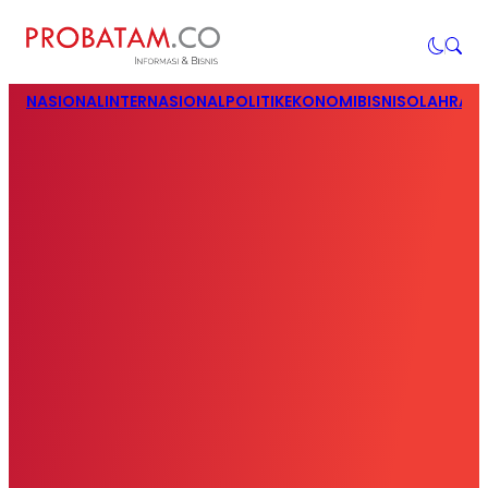
NASIONAL
INTERNASIONAL
POLITIK
EKONOMI
BISNIS
OLAHRAG