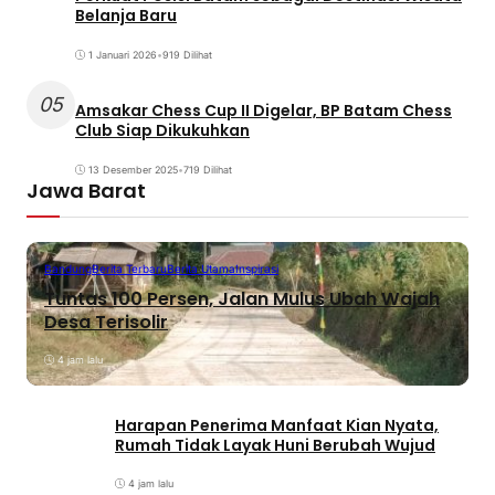
Belanja Baru
1 Januari 2026
•
919 Dilihat
05
Amsakar Chess Cup II Digelar, BP Batam Chess
Club Siap Dikukuhkan
13 Desember 2025
•
719 Dilihat
Jawa Barat
Bandung
Berita Terbaru
Berita Utama
Inspirasi
Tuntas 100 Persen, Jalan Mulus Ubah Wajah
Desa Terisolir
4 jam lalu
Harapan Penerima Manfaat Kian Nyata,
Rumah Tidak Layak Huni Berubah Wujud
4 jam lalu