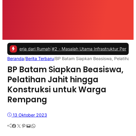
rja dari Rumah
|
#2 -
Masalah Utama Infrastruktur Pengisian Daya untu
Beranda
/
Berita Terbaru
/
BP Batam Siapkan Beasiswa, Pelatihan 
BP Batam Siapkan Beasiswa,
Pelatihan Jahit hingga
Konstruksi untuk Warga
Rempang
13 Oktober 2023
Facebook
Twitter
Pinterest
Mail
WhatsApp