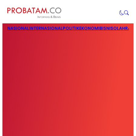
NASIONAL
INTERNASIONAL
POLITIK
EKONOMI
BISNIS
OLAHRAG