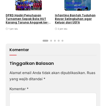
Berita Terbaru
Berita Utama
Berita Utama
Olahraga
Peristiwa
DPRD Hadiri Penutupan
Infantino Bantah Tuduhan
Turnamen Sepak Bola HUT
Bayar Selingkuhan agar
K
Karang Taruna Anggrek ke-
Keluar dari UEFA
T
24 di Air Asuk
V
1 jam lalu
2 jam lalu
Komentar
Tinggalkan Balasan
Alamat email Anda tidak akan dipublikasikan.
Ruas
yang wajib ditandai
*
Komentar
*