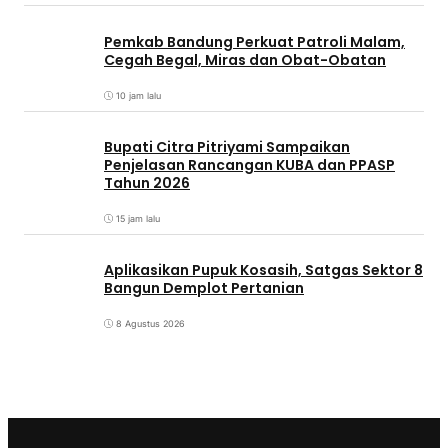
Pemkab Bandung Perkuat Patroli Malam,
Cegah Begal, Miras dan Obat-Obatan
10 jam lalu
Bupati Citra Pitriyami Sampaikan
Penjelasan Rancangan KUBA dan PPASP
Tahun 2026
15 jam lalu
Aplikasikan Pupuk Kosasih, Satgas Sektor 8
Bangun Demplot Pertanian
8 Agustus 2026