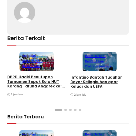
Berita Terkait
Anambas
Berita Terbaru
Berita Terbaru
Berita Utama
Berita Utama
Olahraga
Peristiwa
DPRD Hadiri Penutupan
Infantino Bantah Tuduhan
Turnamen Sepak Bola HUT
Bayar Selingkuhan agar
K
Karang Taruna Anggrek ke-
Keluar dari UEFA
T
24 di Air Asuk
V
1 jam lalu
2 jam lalu
Berita Terbaru
Anambas
Berita Terbaru