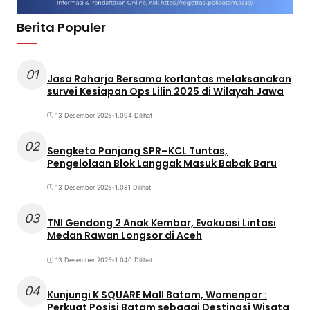
Berita Populer
01
Jasa Raharja Bersama korlantas melaksanakan
survei Kesiapan Ops Lilin 2025 di Wilayah Jawa
13 Desember 2025
•
1.094 Dilihat
02
Sengketa Panjang SPR–KCL Tuntas,
Pengelolaan Blok Langgak Masuk Babak Baru
13 Desember 2025
•
1.081 Dilihat
03
TNI Gendong 2 Anak Kembar, Evakuasi Lintasi
Medan Rawan Longsor di Aceh
13 Desember 2025
•
1.040 Dilihat
04
Kunjungi K SQUARE Mall Batam, Wamenpar :
Perkuat Posisi Batam sebagai Destinasi Wisata