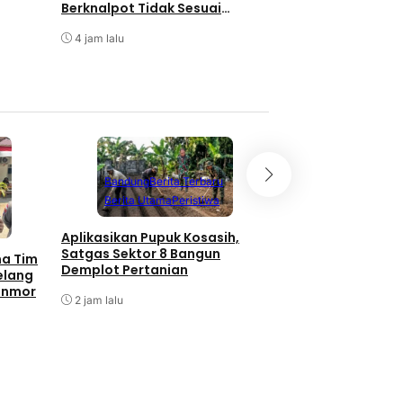
Berknalpot Tidak Sesuai
Spesifikasi
4 jam lalu
Bandung
Berita Terbaru
Berita Utama
Peristiwa
Aplikasikan Pupuk Kosasih,
Satgas Sektor 8 Bangun
ma Tim
Demplot Pertanian
elang
anmor
2 jam lalu
Batam
Berita T
Berita Utama
P
Antisipasi Balap L
Barelang Tindak 