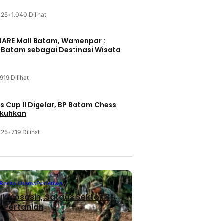
025
•
1.040 Dilihat
UARE Mall Batam, Wamenpar :
i Batam sebagai Destinasi Wisata
919 Dilihat
 Cup II Digelar, BP Batam Chess
ukuhkan
025
•
719 Dilihat
Berita Utama
Peristiwa
uk Kosasih, Satgas Sektor 8
 Pertanian