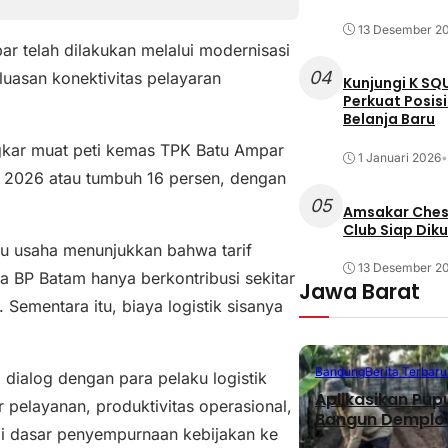
13 Desember 2
r telah dilakukan melalui modernisasi
04
rluasan konektivitas pelayaran
Kunjungi K SQ
Perkuat Posis
Belanja Baru
gkar muat peti kemas TPK Batu Ampar
1 Januari 2026
•
 2026 atau tumbuh 16 persen, dengan
05
Amsakar Chess
Club Siap Dik
 usaha menunjukkan bahwa tarif
13 Desember 2
a BP Batam hanya berkontribusi sekitar
Jawa Barat
 Sementara itu, biaya logistik sisanya
Bandung
Berita Terbaru
 dialog dengan para pelaku logistik
Aplikasikan Pup
 pelayanan, produktivitas operasional,
Bangun Demplot
agai dasar penyempurnaan kebijakan ke