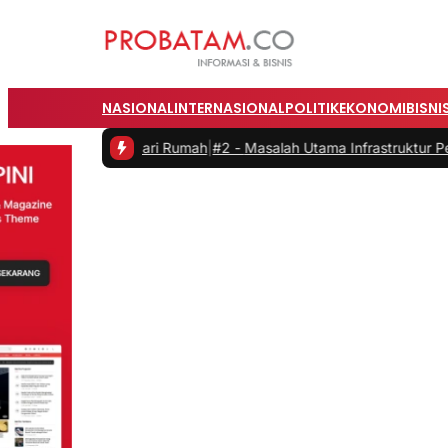
NASIONAL
INTERNASIONAL
POLITIK
EKONOMI
BISNI
a dari Rumah
|
#2 -
Masalah Utama Infrastruktur Pengisian Daya untuk 