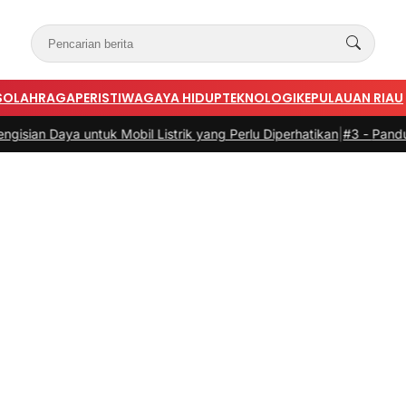
S
OLAHRAGA
PERISTIWA
GAYA HIDUP
TEKNOLOGI
KEPULAUAN RIAU
Mobil Listrik yang Perlu Diperhatikan
|
#3 -
Panduan Belanja Online C