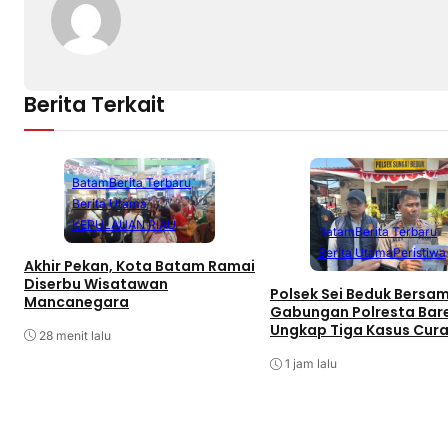
Berita Terkait
Batam
Berita Terbaru
Berita Utama
KEPULAUAN RIAU
Batam
Berita Terbaru
Berita Utama
Peristiwa
Akhir Pekan, Kota Batam Ramai
Diserbu Wisatawan
Polsek Sei Beduk Bersa
Mancanegara
Gabungan Polresta Bar
Ungkap Tiga Kasus Cur
28 menit lalu
1 jam lalu