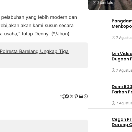
2 jam lalu
 pelabuhan yang lebih modern dan
Pangdam 
kebijakan akan kami susun secara
Menkopo
a usaha,” tutup Denny. (*/Jhon)
7 Agustu
Polresta Barelang Ungkap Tiga
Izin Vide
Dugaan P
7 Agustu
Demi 900
Farhan 
Facebook
Twitter
Pinterest
Mail
WhatsApp
7 Agustu
Cegah Pr
Dorong O