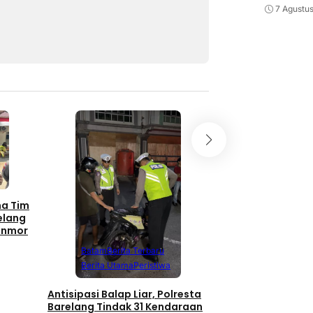
7 Agustu
Batam
Berita T
Berita Utama
P
Polwan Polresta 
Tebar Kepedulian
ma Tim
Bagikan Sembako
elang
Merah Putih
anmor
4 jam lalu
Batam
Berita Terbaru
Berita Utama
Peristiwa
Antisipasi Balap Liar, Polresta
Barelang Tindak 31 Kendaraan