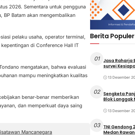
stus 2026. Sementara untuk pengguna
ru, BP Batam akan mengembalikan
Berita Populer
iasi pelaku usaha, operator terminal,
 kepentingan di Conference Hall IT
01
Jasa Raharja
survei Kesiapa
Tondano mengatakan, bahwa evaluasi
labuhanan mampu meningkatkan kualitas
13 Desember 2
02
Sengketa Pan
 kebijakan benar-benar memberikan
Blok Langgak
layanan, dan memperkuat daya saing
13 Desember 2
03
TNI Gendong 2
Wisatawan Mancanegara
Medan Rawan 