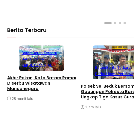
Berita Terbaru
Batam
Berita Terbaru
Berita Utama
KEPULAUAN RIAU
Batam
Berita Terbaru
Berita Utama
Peristiwa
Akhir Pekan, Kota Batam Ramai
Diserbu Wisatawan
Polsek Sei Beduk Bersa
Mancanegara
Gabungan Polresta Bar
Ungkap Tiga Kasus Cur
28 menit lalu
1 jam lalu