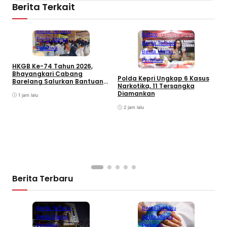
Berita Terkait
Batam
Berita Terbaru
Batam
Berita Utama
Berita Terbaru
Peristiwa
Berita Utama
Peristiwa
HKGB Ke-74 Tahun 2026,
Bhayangkari Cabang
M
Polda Kepri Ungkap 6 Kasus
Barelang Salurkan Bantuan
T
Narkotika, 11 Tersangka
Sosial dan Layanan
O
Diamankan
Kesehatan di Pulau Lance
1 jam lalu
Sagulung
2 jam lalu
Berita Terbaru
Berita Terbaru
Berita Terbaru
Berita Utama
Berita Utama
Peristiwa
Peristiwa