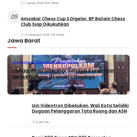
1 Januari 2026
•
919 Dilihat
05
Amsakar Chess Cup II Digelar, BP Batam Chess
Club Siap Dikukuhkan
13 Desember 2025
•
719 Dilihat
Jawa Barat
Bandung
Berita Terbaru
Berita Utama
Peristiwa
Pangdam III/Siliwangi Sambut Kunjungan
Menkopolkam Djamari Chaniago
21 jam lalu
Izin Videotron Dibekukan, Wali Kota Selidiki
Dugaan Pelanggaran Tata Ruang dan ASN
21 jam lalu