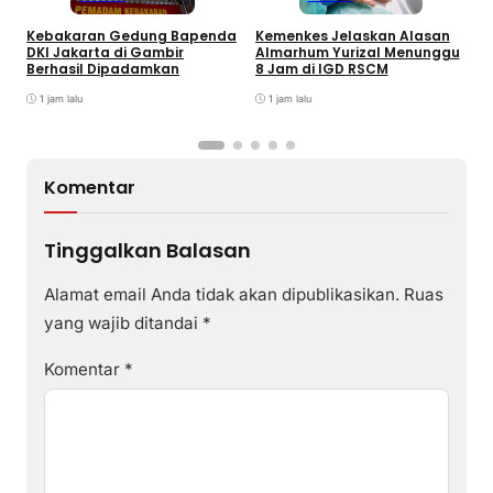
Kebakaran Gedung Bapenda
Kemenkes Jelaskan Alasan
E
DKI Jakarta di Gambir
Almarhum Yurizal Menunggu
U
Berhasil Dipadamkan
8 Jam di IGD RSCM
M
1 jam lalu
1 jam lalu
Komentar
Tinggalkan Balasan
Alamat email Anda tidak akan dipublikasikan.
Ruas
yang wajib ditandai
*
Komentar
*