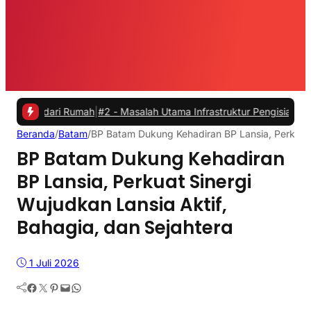
ari Rumah
|
#2 -
Masalah Utama Infrastruktur Pengisian Daya untuk Mob
Beranda
/
Batam
/
BP Batam Dukung Kehadiran BP Lansia, Perkuat S
BP Batam Dukung Kehadiran
BP Lansia, Perkuat Sinergi
Wujudkan Lansia Aktif,
Bahagia, dan Sejahtera
1 Juli 2026
Facebook
Twitter
Pinterest
Mail
WhatsApp