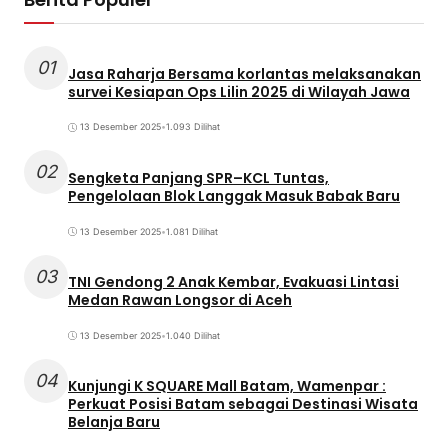
01
Jasa Raharja Bersama korlantas melaksanakan
survei Kesiapan Ops Lilin 2025 di Wilayah Jawa
13 Desember 2025
•
1.093 Dilihat
02
Sengketa Panjang SPR–KCL Tuntas,
Pengelolaan Blok Langgak Masuk Babak Baru
13 Desember 2025
•
1.081 Dilihat
03
TNI Gendong 2 Anak Kembar, Evakuasi Lintasi
Medan Rawan Longsor di Aceh
13 Desember 2025
•
1.040 Dilihat
04
Kunjungi K SQUARE Mall Batam, Wamenpar :
Perkuat Posisi Batam sebagai Destinasi Wisata
Belanja Baru