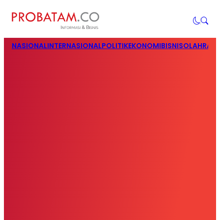
NASIONAL
INTERNASIONAL
POLITIK
EKONOMI
BISNIS
OLAHRAG