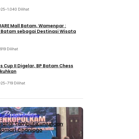
025
•
1.040 Dilihat
UARE Mall Batam, Wamenpar :
i Batam sebagai Destinasi Wisata
919 Dilihat
 Cup II Digelar, BP Batam Chess
ukuhkan
025
•
719 Dilihat
Berita Utama
Peristiwa
iwangi Sambut Kunjungan
jamari Chaniago