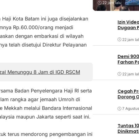
22 jam lalu
Haji Kota Batam ini juga disejalankan
Izin Vide
umnya Rp.60.000/orang menjadi
Dugaan P
araskan dengan embarkasi di wilayah
22 jam la
ya telah disetujui Direktur Pelayanan
Demi 900
Farhan 
izal Menunggu 8 Jam di IGD RSCM
22 jam la
sama Badan Penyelengara Haji RI serta
Cegah Pr
Dorong O
alam rangka agar jemaah Umroh di
ke Mekkah melalui Bandara Internasional
7 Agustu
aysia maupun Jakarta seperti saat ini.
Tuntas 10
Dinikmat
ntuk terus mendorong pengembangan ini