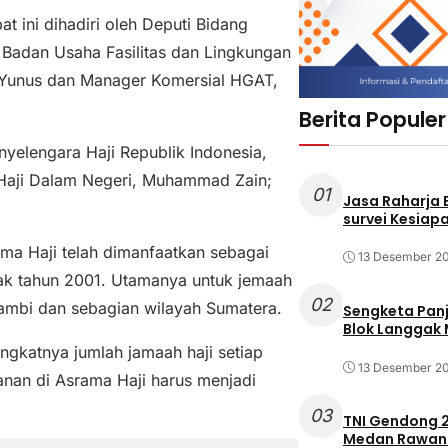
t ini dihadiri oleh Deputi Bidang
r Badan Usaha Fasilitas dan Lingkungan
 Yunus dan Manager Komersial HGAT,
Berita Populer
nyelengara Haji Republik Indonesia,
 Haji Dalam Negeri, Muhammad Zain;
01
Jasa Raharja
survei Kesiapa
ma Haji telah dimanfaatkan sebagai
13 Desember 2
jak tahun 2001. Utamanya untuk jemaah
02
 Jambi dan sebagian wilayah Sumatera.
Sengketa Pan
Blok Langgak
ngkatnya jumlah jamaah haji setiap
13 Desember 2
anan di Asrama Haji harus menjadi
03
TNI Gendong 2
Medan Rawan 