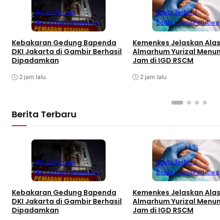
Berita Terbaru
Berita Terbaru
Berita Utama
Peristiwa
Berita Utama
Peristiwa
Kebakaran Gedung Bapenda
Kemenkes Jelaskan Ala
DKI Jakarta di Gambir Berhasil
Almarhum Yurizal Menu
Dipadamkan
Jam di IGD RSCM
2 jam lalu
2 jam lalu
Berita Terbaru
Berita Terbaru
Berita Terbaru
Berita Utama
Peristiwa
Berita Utama
Peristiwa
Kebakaran Gedung Bapenda
Kemenkes Jelaskan Ala
DKI Jakarta di Gambir Berhasil
Almarhum Yurizal Menu
Dipadamkan
Jam di IGD RSCM