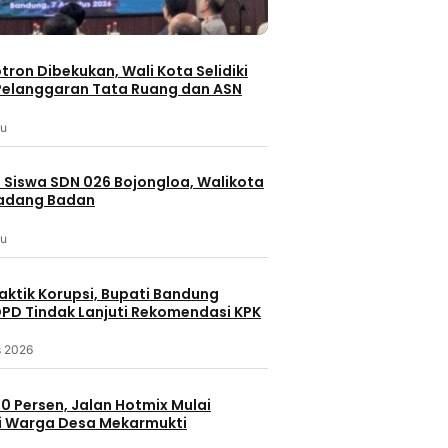
otron Dibekukan, Wali Kota Selidiki
elanggaran Tata Ruang dan ASN
lu
 Siswa SDN 026 Bojongloa, Walikota
Padang Badan
lu
aktik Korupsi, Bupati Bandung
PD Tindak Lanjuti Rekomendasi KPK
s 2026
0 Persen, Jalan Hotmix Mulai
i Warga Desa Mekarmukti