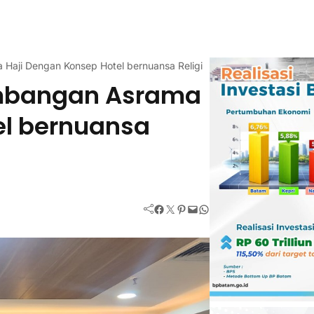
aji Dengan Konsep Hotel bernuansa Religi
mbangan Asrama
el bernuansa
Facebook
Twitter
Pinterest
Mail
WhatsApp