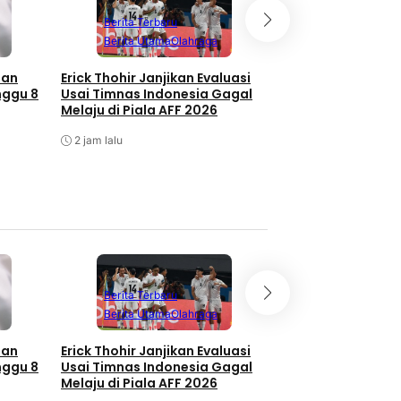
Berita Terbaru
Berita Terbaru
Berita Utama
Olahraga
Berita Utama
O
san
Erick Thohir Janjikan Evaluasi
Seri Lawan Singap
nggu 8
Usai Timnas Indonesia Gagal
Indonesia Tersingk
Melaju di Piala AFF 2026
AFF
2 jam lalu
2 jam lalu
Berita Terbaru
Berita Terbaru
Berita Utama
Olahraga
Berita Utama
O
san
Erick Thohir Janjikan Evaluasi
Seri Lawan Singap
nggu 8
Usai Timnas Indonesia Gagal
Indonesia Tersingk
Melaju di Piala AFF 2026
AFF