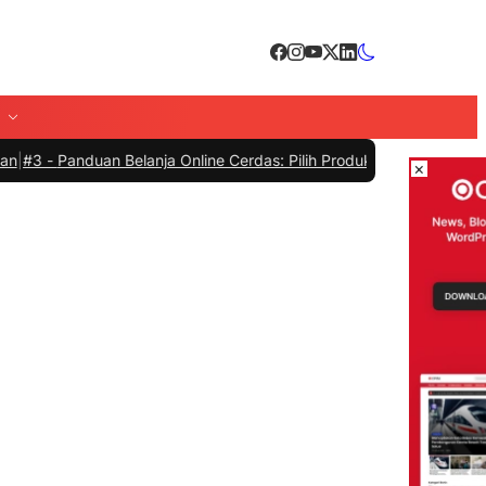
Belanja Online Cerdas: Pilih Produk dengan Bijak dan Hindari Penip
×