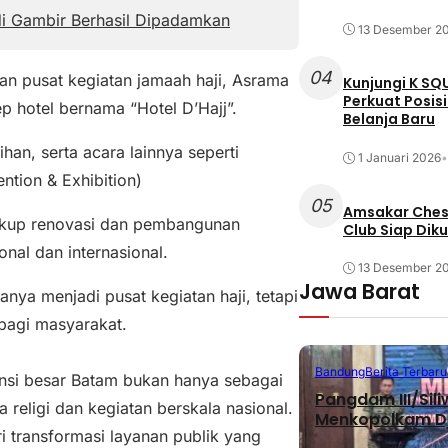
i Gambir Berhasil Dipadamkan
13 Desember 2
04
n pusat kegiatan jamaah haji, Asrama
Kunjungi K SQ
Perkuat Posis
 hotel bernama “Hotel D’Hajj”.
Belanja Baru
han, serta acara lainnya seperti
1 Januari 2026
•
ntion & Exhibition)
05
Amsakar Chess
akup renovasi dan pembangunan
Club Siap Dik
nal dan internasional.
13 Desember 2
Jawa Barat
nya menjadi pusat kegiatan haji, tetapi
 bagi masyarakat.
Bandung
Berita Terbaru
nsi besar Batam bukan hanya sebagai
Pangdam III/Sil
 religi dan kegiatan berskala nasional.
Menkopolkam D
 transformasi layanan publik yang