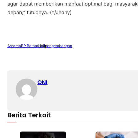
agar dapat memberikan manfaat optimal bagi masyaraka
depan,” tutupnya. (*/Jhony)
Asrama
BP Batam
Haji
pengembangan
ONI
Berita Terkait