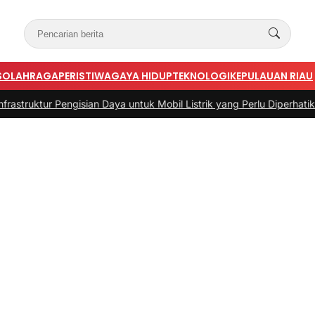
S
OLAHRAGA
PERISTIWA
GAYA HIDUP
TEKNOLOGI
KEPULAUAN RIAU
sian Daya untuk Mobil Listrik yang Perlu Diperhatikan
|
#3 -
Panduan 