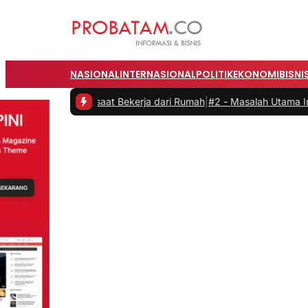
NASIONAL
INTERNASIONAL
POLITIK
EKONOMI
BISNI
tas saat Bekerja dari Rumah
|
#2 -
Masalah Utama Infrastruktur Pengi