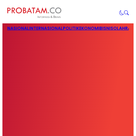
NASIONAL
INTERNASIONAL
POLITIK
EKONOMI
BISNIS
OLAHRAG