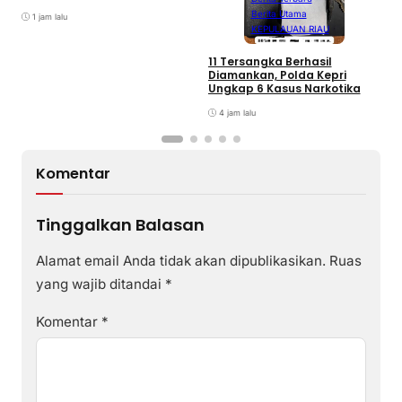
Berita Utama
1 jam lalu
KEPULAUAN RIAU
D
A
11 Tersangka Berhasil
A
Diamankan, Polda Kepri
T
Ungkap 6 Kasus Narkotika
P
K
4 jam lalu
Komentar
Tinggalkan Balasan
Alamat email Anda tidak akan dipublikasikan.
Ruas
yang wajib ditandai
*
Komentar
*