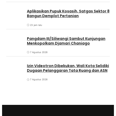
Aplikasikan Pupuk Kosasih, Satgas Sektor 8
Bangun Demplot Pertanian
23 jam lalu
Pangdam III/Siliwangi Sambut Kunjungan
Menkopolkam Djamari Chaniago
7 Agustus 2026
Izin Videotron Dibekukan, Wali Kota Selidiki
Dugaan Pelanggaran Tata Ruang dan ASN
7 Agustus 2026