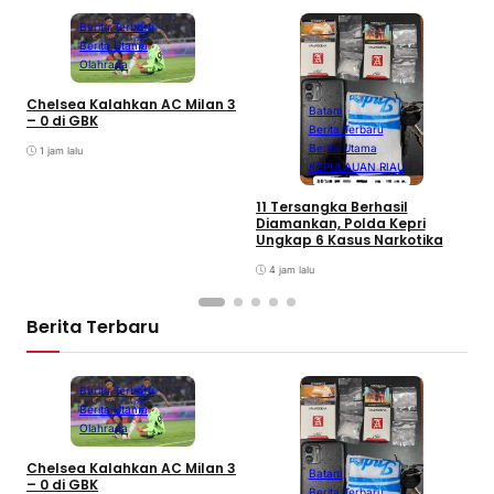
Berita Terbaru
Berita Utama
Olahraga
Chelsea Kalahkan AC Milan 3
Batam
– 0 di GBK
Berita Terbaru
Berita Utama
1 jam lalu
KEPULAUAN RIAU
D
A
11 Tersangka Berhasil
A
Diamankan, Polda Kepri
T
Ungkap 6 Kasus Narkotika
P
K
4 jam lalu
Berita Terbaru
Berita Terbaru
Berita Utama
Olahraga
Chelsea Kalahkan AC Milan 3
Batam
– 0 di GBK
Berita Terbaru