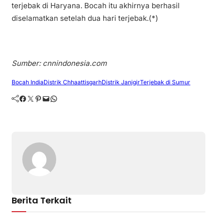
terjebak di Haryana. Bocah itu akhirnya berhasil
diselamatkan setelah dua hari terjebak.(*)
Sumber: cnnindonesia.com
Bocah India
Distrik Chhaattisgarh
Distrik Janjgir
Terjebak di Sumur
Facebook
Twitter
Pinterest
Mail
WhatsApp
Berita Terkait