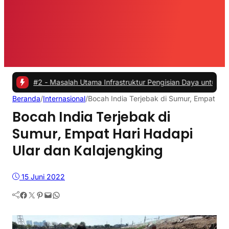
2 -
Masalah Utama Infrastruktur Pengisian Daya untuk Mobil Listrik 
Beranda
/
Internasional
/
Bocah India Terjebak di Sumur, Empat Har
Bocah India Terjebak di
Sumur, Empat Hari Hadapi
Ular dan Kalajengking
15 Juni 2022
Facebook
Twitter
Pinterest
Mail
WhatsApp