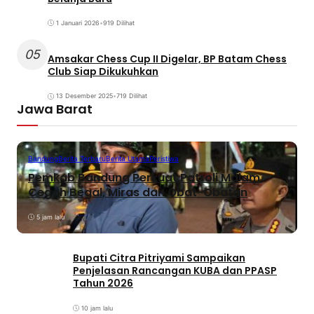
1 Januari 2026
•
919 Dilihat
05
Amsakar Chess Cup II Digelar, BP Batam Chess
Club Siap Dikukuhkan
13 Desember 2025
•
719 Dilihat
Jawa Barat
Bandung
Berita Terbaru
Berita Utama
Peristiwa
Pemkab Bandung Perkuat Patroli Malam,
Cegah Begal, Miras dan Obat-Obatan
5 jam lalu
Bupati Citra Pitriyami Sampaikan
Penjelasan Rancangan KUBA dan PPASP
Tahun 2026
10 jam lalu