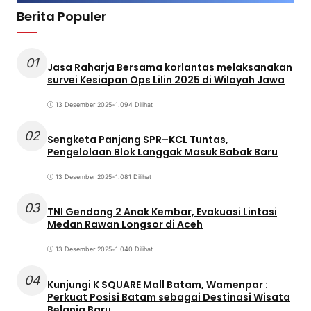
Berita Populer
01
Jasa Raharja Bersama korlantas melaksanakan
survei Kesiapan Ops Lilin 2025 di Wilayah Jawa
13 Desember 2025
•
1.094 Dilihat
02
Sengketa Panjang SPR–KCL Tuntas,
Pengelolaan Blok Langgak Masuk Babak Baru
13 Desember 2025
•
1.081 Dilihat
03
TNI Gendong 2 Anak Kembar, Evakuasi Lintasi
Medan Rawan Longsor di Aceh
13 Desember 2025
•
1.040 Dilihat
04
Kunjungi K SQUARE Mall Batam, Wamenpar :
Perkuat Posisi Batam sebagai Destinasi Wisata
Belanja Baru