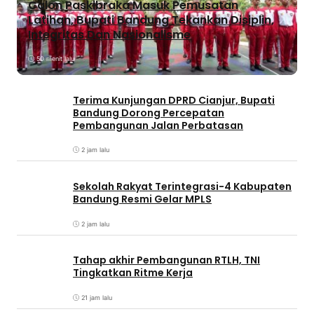
Calon Paskibraka Masuk Pemusatan
Latihan, Bupati Bandung Tekankan Disiplin,
Integritas Dan Nasionalisme
50 menit lalu
Terima Kunjungan DPRD Cianjur, Bupati
Bandung Dorong Percepatan
Pembangunan Jalan Perbatasan
2 jam lalu
Sekolah Rakyat Terintegrasi-4 Kabupaten
Bandung Resmi Gelar MPLS
2 jam lalu
Tahap akhir Pembangunan RTLH, TNI
Tingkatkan Ritme Kerja
21 jam lalu