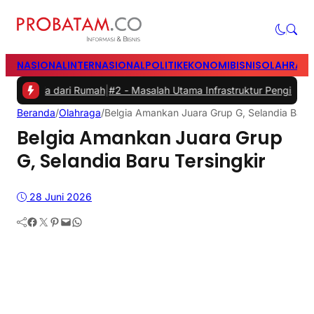
NASIONAL
INTERNASIONAL
POLITIK
EKONOMI
BISNIS
OLAHRAG
a dari Rumah
|
#2 -
Masalah Utama Infrastruktur Pengisian Daya untuk 
Beranda
/
Olahraga
/
Belgia Amankan Juara Grup G, Selandia Baru 
Belgia Amankan Juara Grup
G, Selandia Baru Tersingkir
28 Juni 2026
Facebook
Twitter
Pinterest
Mail
WhatsApp