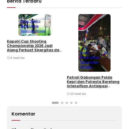
Berita Terbaru
Berita Terbaru
Berita Utama
Nasional
Olahraga
Kapolri Cup Shooting
Championship 2026 Jadi
Ajang Perkuat Sinergitas dan
Batam
Pembinaan Atlet
Berita Terbaru
8 menit lalu
Berita Utama
Peristiwa
Patroli Gabungan Polda
B
Kepri dan Polresta Barelang
S
Intensifkan Antisipasi
P
Kejahatan Jalanan serta
B
Balap Liar
23 menit lalu
S
Komentar