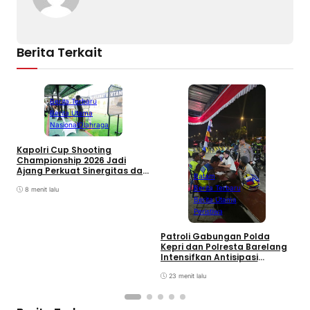
Berita Terkait
Berita Terbaru
Berita Utama
Nasional
Olahraga
Kapolri Cup Shooting
Championship 2026 Jadi
Ajang Perkuat Sinergitas dan
Batam
Pembinaan Atlet
Berita Terbaru
8 menit lalu
Berita Utama
Peristiwa
Patroli Gabungan Polda
B
Kepri dan Polresta Barelang
S
Intensifkan Antisipasi
P
Kejahatan Jalanan serta
B
Balap Liar
23 menit lalu
S