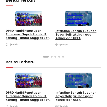
Berita Terkait
Anambas
Berita Terbaru
Berita Terbaru
Berita Utama
Berita Utama
Olahraga
Peristiwa
DPRD Hadiri Penutupan
Infantino Bantah Tuduhan
Turnamen Sepak Bola HUT
Bayar Selingkuhan agar
K
Karang Taruna Anggrek ke-
Keluar dari UEFA
T
24 di Air Asuk
V
1 jam lalu
2 jam lalu
Berita Terbaru
Anambas
Berita Terbaru
Berita Terbaru
Berita Utama
Berita Utama
Olahraga
Peristiwa
DPRD Hadiri Penutupan
Infantino Bantah Tuduhan
Turnamen Sepak Bola HUT
Bayar Selingkuhan agar
K
Karang Taruna Anggrek ke-
Keluar dari UEFA
T
24 di Air Asuk
V
1 jam lalu
2 jam lalu