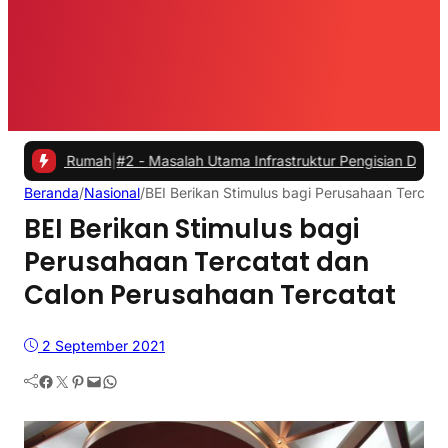
Rumah
|
#2 -
Masalah Utama Infrastruktur Pengisian Daya untuk Mobil L
Beranda
/
Nasional
/
BEI Berikan Stimulus bagi Perusahaan Tercata
BEI Berikan Stimulus bagi
Perusahaan Tercatat dan
Calon Perusahaan Tercatat
2 September 2021
Facebook
Twitter
Pinterest
Mail
WhatsApp