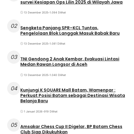
survei Kesiapan Ops Lilin 2025 di Wilayah Jawa
13 Desember 2025
•
1.094 Dilihat
02
Sengketa Panjang SPR–KCL Tuntas,
Pengelolaan Blok Langgak Masuk Babak Baru
13 Desember 2025
•
1.081 Dilihat
03
TNI Gendong 2 Anak Kembar, Evakuasi Lintasi
Medan Rawan Longsor di Aceh
13 Desember 2025
•
1.040 Dilihat
04
Kunjungi K SQUARE Mall Batam, Wamenpar :
Perkuat Posisi Batam sebagai Destinasi Wisata
Belanja Baru
1 Januari 2026
•
919 Dilihat
05
Amsakar Chess Cup II Digelar, BP Batam Chess
Club Siap Dikukuhkan