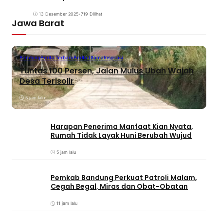
13 Desember 2025
•
719 Dilihat
Jawa Barat
Bandung
Berita Terbaru
Berita Utama
Inspirasi
Tuntas 100 Persen, Jalan Mulus Ubah Wajah
Desa Terisolir
5 jam lalu
Harapan Penerima Manfaat Kian Nyata,
Rumah Tidak Layak Huni Berubah Wujud
5 jam lalu
Pemkab Bandung Perkuat Patroli Malam,
Cegah Begal, Miras dan Obat-Obatan
11 jam lalu