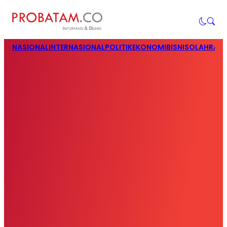
NASIONAL
INTERNASIONAL
POLITIK
EKONOMI
BISNIS
OLAHRAG