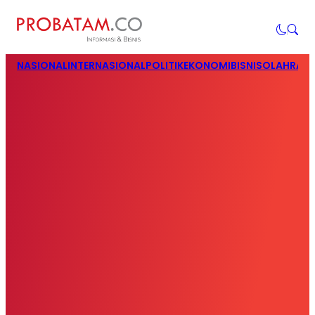
NASIONAL
INTERNASIONAL
POLITIK
EKONOMI
BISNIS
OLAHRAG