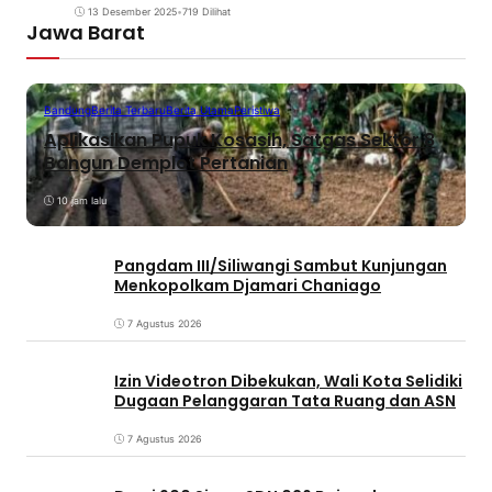
13 Desember 2025
•
719 Dilihat
Jawa Barat
Bandung
Berita Terbaru
Berita Utama
Peristiwa
Aplikasikan Pupuk Kosasih, Satgas Sektor 8
Bangun Demplot Pertanian
10 jam lalu
Pangdam III/Siliwangi Sambut Kunjungan
Menkopolkam Djamari Chaniago
7 Agustus 2026
Izin Videotron Dibekukan, Wali Kota Selidiki
Dugaan Pelanggaran Tata Ruang dan ASN
7 Agustus 2026