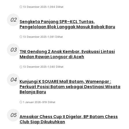
13 Desember 2025
•
1.094 Dilihat
02
Sengketa Panjang SPR–KCL Tuntas,
Pengelolaan Blok Langgak Masuk Babak Baru
13 Desember 2025
•
1.081 Dilihat
03
TNI Gendong 2 Anak Kembar, Evakuasi Lintasi
Medan Rawan Longsor di Aceh
13 Desember 2025
•
1.040 Dilihat
04
Kunjungi K SQUARE Mall Batam, Wamenpar :
Perkuat Posisi Batam sebagai Destinasi Wisata
Belanja Baru
1 Januari 2026
•
919 Dilihat
05
Amsakar Chess Cup II Digelar, BP Batam Chess
Club Siap Dikukuhkan