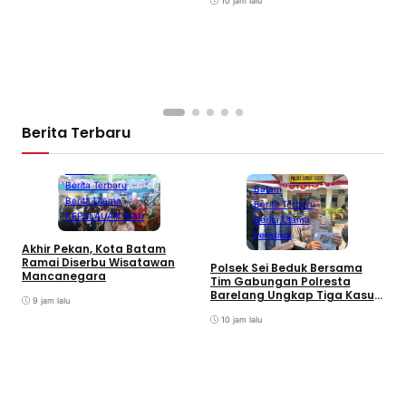
10 jam lalu
Berita Terbaru
Batam
Berita Terbaru
Batam
Berita Utama
Berita Terbaru
KEPULAUAN RIAU
Berita Utama
Peristiwa
Akhir Pekan, Kota Batam
A
Ramai Diserbu Wisatawan
S
Polsek Sei Beduk Bersama
Mancanegara
D
Tim Gabungan Polresta
Barelang Ungkap Tiga Kasus
9 jam lalu
Curanmor
10 jam lalu