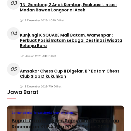
03
TNI Gendong 2 Anak Kembar, Evakuasi Lintasi
Medan Rawan Longsor di Aceh
13 Desember 2025
•
1.040 Dilihat
04
Kunjungi K SQUARE Mall Batam, Wamenpar :
Perkuat Posisi Batam sebagai Destinasi Wisata
Belanja Baru
1 Januari 2026
•
919 Dilihat
05
Amsakar Chess Cup II Digelar, BP Batam Chess
Club Siap Dikukuhkan
13 Desember 2025
•
719 Dilihat
Jawa Barat
Bandung
Berita Terbaru
Berita Utama
Nasional
Bupati Citra Pitriyami Sampaikan Penjelasan
Rancangan KUBA dan PPASP Tahun 2026