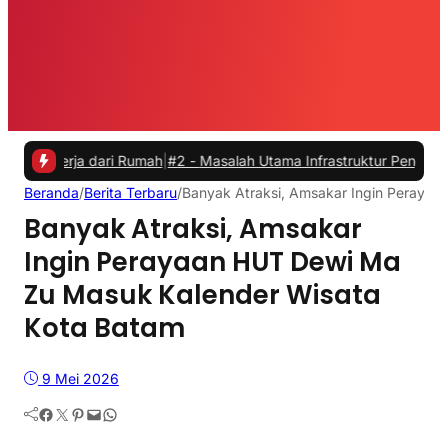
rja dari Rumah
|
#2 -
Masalah Utama Infrastruktur Pengisian Daya untu
Beranda
/
Berita Terbaru
/
Banyak Atraksi, Amsakar Ingin Peraya
Banyak Atraksi, Amsakar
Ingin Perayaan HUT Dewi Ma
Zu Masuk Kalender Wisata
Kota Batam
9 Mei 2026
Facebook
Twitter
Pinterest
Mail
WhatsApp