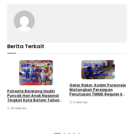
Berita Terkait
Berita Terbaru
Batam
Berita Utama
Berita Terbaru
Nasional
Peristiwa
Berita Utama
Pilihan Editor
Gelar Rakor, Kodim Purworejo
Matangkan Persiapan
Polresta Barelang Hadiri
Penutupan TMMD Reguler ke-
Puncak Hari Anak Nasional
129
Tingkat Kota Batam Tahun
5 menit lalu
2026
B
29 detik lalu
S
R
T