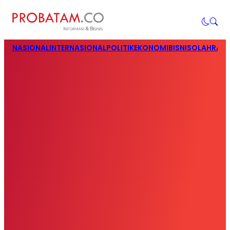
NASIONAL
INTERNASIONAL
POLITIK
EKONOMI
BISNIS
OLAHRAG