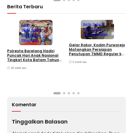
Berita Terbaru
Berita Terbaru
Batam
Berita Utama
Berita Terbaru
Nasional
Peristiwa
Berita Utama
Pilihan Editor
Gelar Rakor, Kodim Purworejo
W
Matangkan Persiapan
B
Polresta Barelang Hadiri
Penutupan TMMD Reguler ke-
P
Puncak Hari Anak Nasional
129
P
Tingkat Kota Batam Tahun
5 menit lalu
2026
29 detik lalu
Komentar
Tinggalkan Balasan