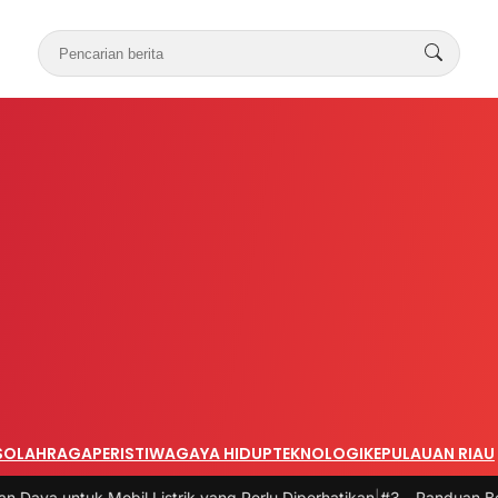
S
OLAHRAGA
PERISTIWA
GAYA HIDUP
TEKNOLOGI
KEPULAUAN RIAU
l Listrik yang Perlu Diperhatikan
|
#3 -
Panduan Belanja Online Cerda