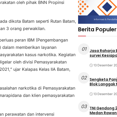
akatan oleh pihak BNN Propinsi
 ada dikota Batam seperti Rutan Batam,
Berita Populer
n 3 orang perwakilan.
mperluas peran IBM (Pengembangan
at) dalam memberikan layanan
01
Jasa Raharja
asyarakatan kasus narkotika. Kegiatan
survei Kesiapa
igelar oleh divisi Pemasyarakatan
13 Desember 2
2021,” ujar Kalapas Kelas IIA Batam,
02
Sengketa Pan
Blok Langgak
asalahan narkotika di Pemasyarakatan
13 Desember 2
 narapidana dan klien pemasyarakatan
03
TNI Gendong 2
Medan Rawan 
an perawatan dan intervensi