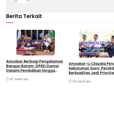
Berita Terkait
Batam
Berita Terbaru
Batam
Berita Terbaru
Berita Utama
Berita Utama
Kabar Riau
Terpopuler
Amsakar Berbagi Pengalaman
Amsakar-Li Claudia Pe
Bangun Batam, DPRD Dumai
Kebutuhan Guru, Pendid
Dalami Pendidikan hingga
Berkualitas Jadi Priorit
Investasi
Batam
47 menit lalu
53 menit lalu