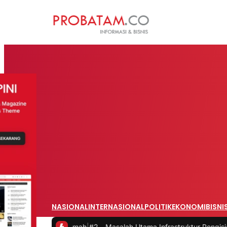
NASIONAL
INTERNASIONAL
POLITIK
EKONOMI
BISNI
ri Rumah
|
#2 -
Masalah Utama Infrastruktur Pengisian Daya untuk Mobi