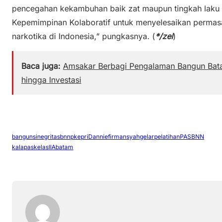
pencegahan kekambuhan baik zat maupun tingkah laku
Kepemimpinan Kolaboratif untuk menyelesaikan permasa
narkotika di Indonesia,” pungkasnya. (
*/zel
)
Baca juga:
Amsakar Berbagi Pengalaman Bangun Bat
hingga Investasi
bangunsinegritas
bnnpkepri
Danniefirmansyah
gelarpelatihanPASBNN
kalapaskelasIIAbatam