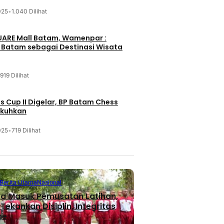
025
•
1.040 Dilihat
UARE Mall Batam, Wamenpar :
i Batam sebagai Destinasi Wisata
919 Dilihat
 Cup II Digelar, BP Batam Chess
ukuhkan
025
•
719 Dilihat
Berita Utama
Nasional
ka Masuk Pemusatan Latihan,
ekankan Disiplin, Integritas
me