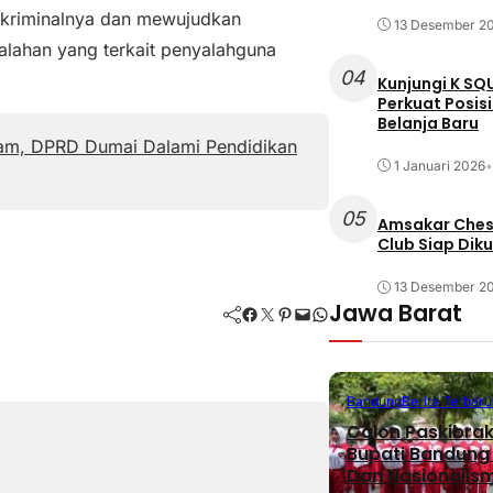
 kriminalnya dan mewujudkan
13 Desember 2
lahan yang terkait penyalahguna
04
Kunjungi K SQ
Perkuat Posis
Belanja Baru
am, DPRD Dumai Dalami Pendidikan
1 Januari 2026
•
05
Amsakar Chess
Club Siap Dik
13 Desember 2
Jawa Barat
Facebook
Twitter
Pinterest
Mail
WhatsApp
Bandung
Berita Terbaru
Calon Paskibra
Bupati Bandung T
Dan Nasionalis