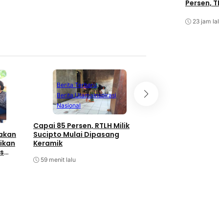
Persen, T
23 jam la
Berita Terbaru
Berita Terbaru
Berita Utama
Inspirasi
Berita Utama
N
Nasional
Olahraga
Capai 85 Persen, RTLH Milik
Kapolri Cup Shoot
takan
Sucipto Mulai Dipasang
Championship 202
ikan
Keramik
Perkuat Sinergita
as
Pembinaan Atlet
59 menit lalu
1 jam lalu