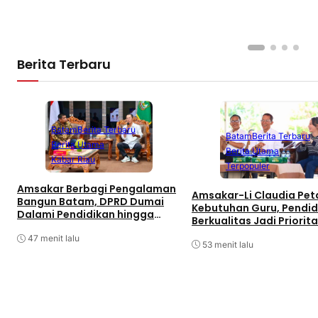
Berita Terbaru
Batam
Berita Terbaru
Batam
Berita Terbaru
Berita Utama
Berita Utama
Kabar Riau
Terpopuler
Amsakar Berbagi Pengalaman
Amsakar-Li Claudia Pe
Bangun Batam, DPRD Dumai
Kebutuhan Guru, Pendid
Dalami Pendidikan hingga
Berkualitas Jadi Priorit
Investasi
Batam
47 menit lalu
53 menit lalu