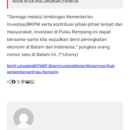
Bima Arya Ikut Sebagai Peserta
“Semoga melalui bimbingan Kementerian
Investasi/BKPM serta kontribusi pihak-pihak terkait dan
masyarakat, investasi di Pulau Rempang ini dapat
bersama-sama kita wujudkan demi peningkatan
ekonomi di Batam dan Indonesia,” pungkas orang
nomor satu di Batam ini. (*/Jhony)
Bahlil Lahadalia
BKPM
BP Batam
investasi
Menteri
Muhammad Rudi
pengembangan
Pulau Rempang
Facebook
Twitter
Pinterest
Mail
WhatsApp