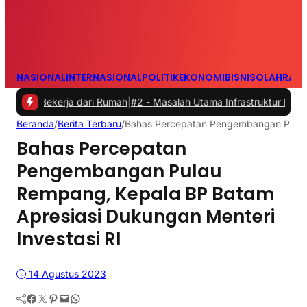
NASIONAL
INTERNASIONAL
POLITIK
EKONOMI
BISNIS
OLAHRAG
ekerja dari Rumah
|
#2 -
Masalah Utama Infrastruktur Pengisian Daya u
Beranda
/
Berita Terbaru
/
Bahas Percepatan Pengembangan Pulau 
Bahas Percepatan
Pengembangan Pulau
Rempang, Kepala BP Batam
Apresiasi Dukungan Menteri
Investasi RI
14 Agustus 2023
Facebook
Twitter
Pinterest
Mail
WhatsApp