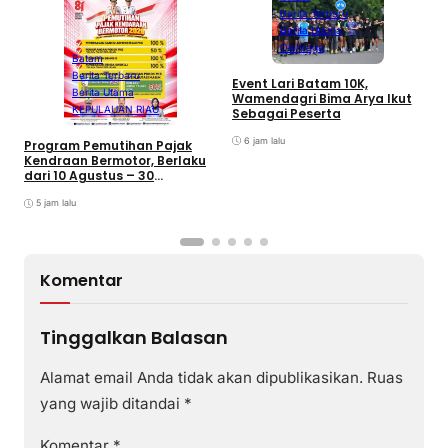
Berita Terbaru
Berita Utama
Olahraga
Batam
Berita Terbaru
B
Event Lari Batam 10K,
Berita Utama
F
Wamendagri Bima Arya Ikut
S
KEPULAUAN RIAU
Sebagai Peserta
I
6 jam lalu
Program Pemutihan Pajak
Kendraan Bermotor, Berlaku
dari 10 Agustus – 30
September 2026
5 jam lalu
Komentar
Tinggalkan Balasan
Alamat email Anda tidak akan dipublikasikan.
Ruas
yang wajib ditandai
*
Komentar
*