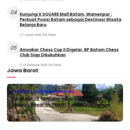
04
Kunjungi K SQUARE Mall Batam, Wamenpar :
Perkuat Posisi Batam sebagai Destinasi Wisata
Belanja Baru
1 Januari 2026
•
919 Dilihat
05
Amsakar Chess Cup II Digelar, BP Batam Chess
Club Siap Dikukuhkan
13 Desember 2025
•
719 Dilihat
Jawa Barat
Bandung
Berita Terbaru
Berita Utama
Peristiwa
Kerja Keras Tentara – Rakyat, Hampir
Seluruh Sasaran TMMD Tuntas 100 Persen
8 jam lalu