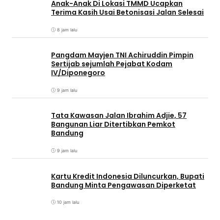
Anak-Anak Di Lokasi TMMD Ucapkan
Terima Kasih Usai Betonisasi Jalan Selesai
8 jam lalu
Pangdam Mayjen TNI Achiruddin Pimpin
Sertijab sejumlah Pejabat Kodam
IV/Diponegoro
9 jam lalu
Tata Kawasan Jalan Ibrahim Adjie, 57
Bangunan Liar Ditertibkan Pemkot
Bandung
9 jam lalu
Kartu Kredit Indonesia Diluncurkan, Bupati
Bandung Minta Pengawasan Diperketat
10 jam lalu