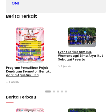
ONI
Berita Terkait
Batam
Berita Terbaru
Berita Utama
Olahraga
Batam
Berita Terbaru
B
Event Lari Batam 10K,
Berita Utama
F
Wamendagri Bima Arya Ikut
S
KEPULAUAN RIAU
Sebagai Peserta
I
6 jam lalu
Program Pemutihan Pajak
Kendraan Bermotor, Berlaku
dari 10 Agustus – 30
September 2026
5 jam lalu
Berita Terbaru
Batam