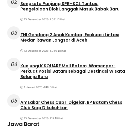
02
Sengketa Panjang SPR–KCL Tuntas,
Pengelolaan Blok Langgak Masuk Babak Baru
13 Desember 2025
•
1.081 Dilihat
03
TNI Gendong 2 Anak Kembar, Evakuasi Lintasi
Medan Rawan Longsor di Aceh
13 Desember 2025
•
1.040 Dilihat
04
Kunjungi K SQUARE Mall Batam, Wamenpar :
Perkuat Posisi Batam sebagai Destinasi Wisata
Belanja Baru
1 Januari 2026
•
919 Dilihat
05
Amsakar Chess Cup II Digelar, BP Batam Chess
Club Siap Dikukuhkan
13 Desember 2025
•
719 Dilihat
Jawa Barat