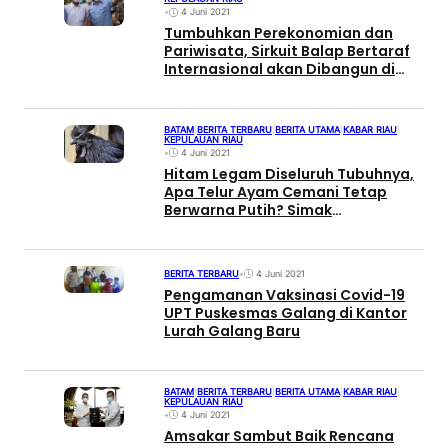
•
4 Juni 2021
Tumbuhkan Perekonomian dan
Pariwisata, Sirkuit Balap Bertaraf
Internasional akan Dibangun di
Batam
BATAM
|
BERITA TERBARU
|
BERITA UTAMA
|
KABAR RIAU
|
KEPULAUAN RIAU
•
4 Juni 2021
Hitam Legam Diseluruh Tubuhnya,
Apa Telur Ayam Cemani Tetap
Berwarna Putih? Simak
Penjelasannya
BERITA TERBARU
•
4 Juni 2021
Pengamanan Vaksinasi Covid-19
UPT Puskesmas Galang di Kantor
Lurah Galang Baru
BATAM
|
BERITA TERBARU
|
BERITA UTAMA
|
KABAR RIAU
|
KEPULAUAN RIAU
•
4 Juni 2021
Amsakar Sambut Baik Rencana