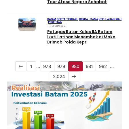
Tour Atase Negara Sahabat
BATAM
|
BERITA TERBARU
|
BERITA UTAMA
|
KEPULAUAN RIAU
|
PERISTIWA
•
3 Juni 2021
Petugas Rutan Kelas IIA Batam
Ikuti Latihan Menembak di Mako
Brimob Polda Kepri
1
…
978
979
980
981
982
…
2,024