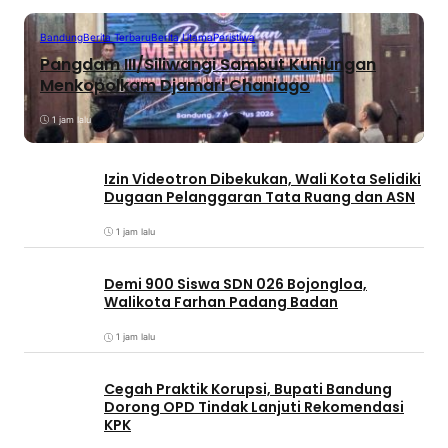
Bandung
Berita Terbaru
Berita Utama
Peristiwa
Pangdam III/Siliwangi Sambut Kunjungan
Menkopolkam Djamari Chaniago
1 jam lalu
Izin Videotron Dibekukan, Wali Kota Selidiki
Dugaan Pelanggaran Tata Ruang dan ASN
1 jam lalu
Demi 900 Siswa SDN 026 Bojongloa,
Walikota Farhan Padang Badan
1 jam lalu
Cegah Praktik Korupsi, Bupati Bandung
Dorong OPD Tindak Lanjuti Rekomendasi
KPK