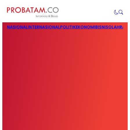
NASIONAL
INTERNASIONAL
POLITIK
EKONOMI
BISNIS
OLAHRAG