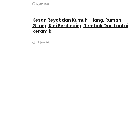
5 jam lalu
Kesan Reyot dan Kumuh Hilang, Rumah
Gilang Kini Berdinding Tembok Dan Lantai
Keramik
22 jam lalu