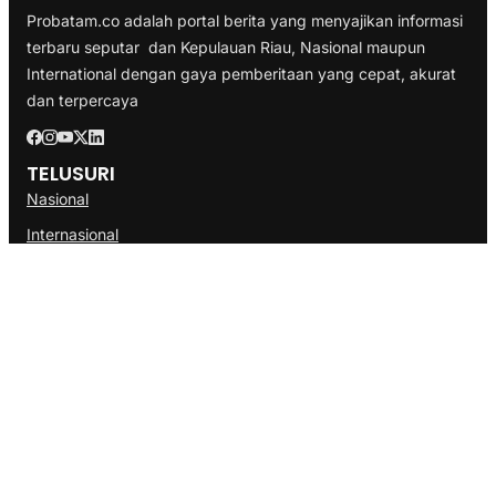
Probatam.co adalah portal berita yang menyajikan informasi
terbaru seputar dan Kepulauan Riau, Nasional maupun
International dengan gaya pemberitaan yang cepat, akurat
dan terpercaya
TELUSURI
Nasional
Internasional
Bisnis
Ekonomi
Politik
Olahraga
INFORMASI
Redaksi
Tentang Kami