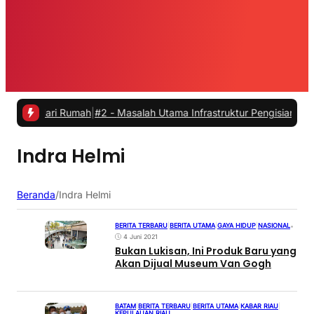
 dari Rumah
|
#2 -
Masalah Utama Infrastruktur Pengisian Daya untuk M
Indra Helmi
Beranda
/
Indra Helmi
BERITA TERBARU
|
BERITA UTAMA
|
GAYA HIDUP
|
NASIONAL
•
4 Juni 2021
Bukan Lukisan, Ini Produk Baru yang
Akan Dijual Museum Van Gogh
BATAM
|
BERITA TERBARU
|
BERITA UTAMA
|
KABAR RIAU
|
KEPULAUAN RIAU