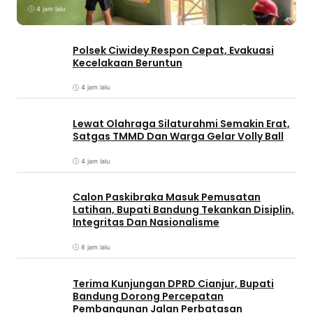
4 jam lalu
Polsek Ciwidey Respon Cepat, Evakuasi
Kecelakaan Beruntun
4 jam lalu
Lewat Olahraga Silaturahmi Semakin Erat,
Satgas TMMD Dan Warga Gelar Volly Ball
4 jam lalu
Calon Paskibraka Masuk Pemusatan
Latihan, Bupati Bandung Tekankan Disiplin,
Integritas Dan Nasionalisme
8 jam lalu
Terima Kunjungan DPRD Cianjur, Bupati
Bandung Dorong Percepatan
Pembangunan Jalan Perbatasan