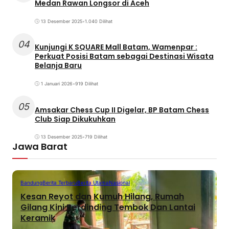
Medan Rawan Longsor di Aceh
13 Desember 2025
•
1.040 Dilihat
04
Kunjungi K SQUARE Mall Batam, Wamenpar :
Perkuat Posisi Batam sebagai Destinasi Wisata
Belanja Baru
1 Januari 2026
•
919 Dilihat
05
Amsakar Chess Cup II Digelar, BP Batam Chess
Club Siap Dikukuhkan
13 Desember 2025
•
719 Dilihat
Jawa Barat
Bandung
Berita Terbaru
Berita Utama
Nasional
Kesan Reyot dan Kumuh Hilang, Rumah
Gilang Kini Berdinding Tembok Dan Lantai
Keramik