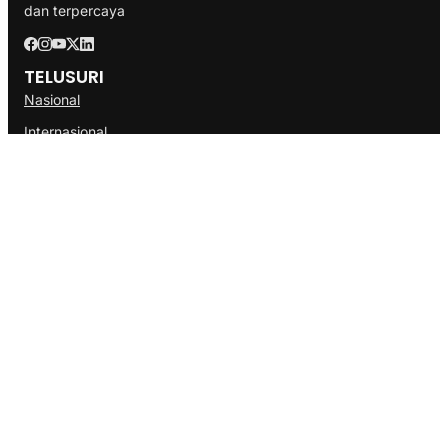
dan terpercaya
TELUSURI
Nasional
Internasional
Bisnis
Ekonomi
Politik
Olahraga
INFORMASI
Redaksi
Tentang Kami
Disclaimer
Pedoman Media Cyber
SOP