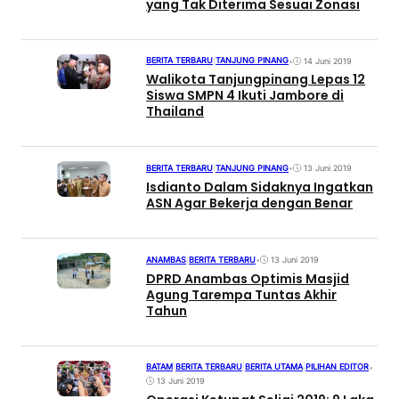
yang Tak Diterima Sesuai Zonasi
BERITA TERBARU
|
TANJUNG PINANG
•
14 Juni 2019
Walikota Tanjungpinang Lepas 12
Siswa SMPN 4 Ikuti Jambore di
Thailand
BERITA TERBARU
|
TANJUNG PINANG
•
13 Juni 2019
Isdianto Dalam Sidaknya Ingatkan
ASN Agar Bekerja dengan Benar
ANAMBAS
|
BERITA TERBARU
•
13 Juni 2019
DPRD Anambas Optimis Masjid
Agung Tarempa Tuntas Akhir
Tahun
BATAM
|
BERITA TERBARU
|
BERITA UTAMA
|
PILIHAN EDITOR
•
13 Juni 2019