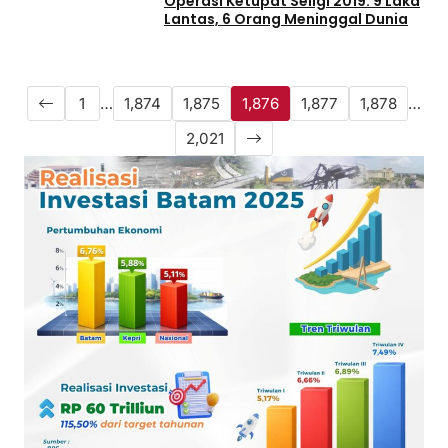
Operasi Ketupat Seligi 2019: 9 Laka
Lantas, 6 Orang Meninggal Dunia
1
…
1,874
1,875
1,876
1,877
1,878
…
2,021