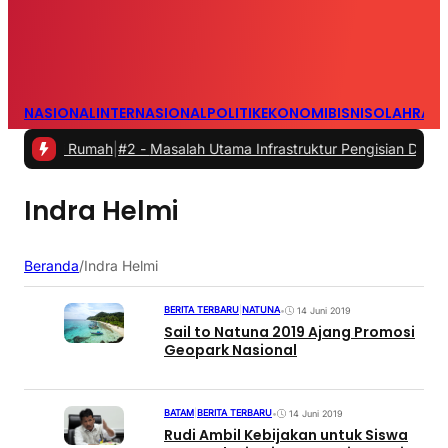
NASIONAL
INTERNASIONAL
POLITIK
EKONOMI
BISNIS
OLAHRAG
ari Rumah
|
#2 -
Masalah Utama Infrastruktur Pengisian Daya untuk Mob
Indra Helmi
Beranda
/
Indra Helmi
BERITA TERBARU
|
NATUNA
•
14 Juni 2019
Sail to Natuna 2019 Ajang Promosi
Geopark Nasional
BATAM
|
BERITA TERBARU
•
14 Juni 2019
Rudi Ambil Kebijakan untuk Siswa