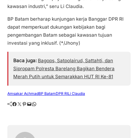
kawasan industri,” seru Li Claudia.
BP Batam berharap kunjungan kerja Banggar DPR RI
dapat memperkuat dukungan kebijakan bagi
pengembangan Batam sebagai kawasan tujuan
investasi yang inklusif. (*/Jhony)
Baca juga:
Bagops, Satpolairud, Sattahti, dan
Sipropam Polresta Barelang Bagikan Bendera
Merah Putih untuk Semarakkan HUT RI Ke-81
Amsakar Achmad
BP Batam
DPR RI
Li Claudia
Facebook
Twitter
Pinterest
Mail
WhatsApp