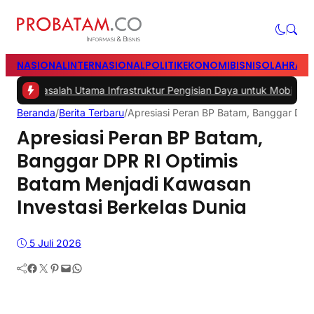
NASIONAL
INTERNASIONAL
POLITIK
EKONOMI
BISNIS
OLAHRAG
alah Utama Infrastruktur Pengisian Daya untuk Mobil Listrik yang Pe
Beranda
/
Berita Terbaru
/
Apresiasi Peran BP Batam, Banggar DPR 
Apresiasi Peran BP Batam,
Banggar DPR RI Optimis
Batam Menjadi Kawasan
Investasi Berkelas Dunia
5 Juli 2026
Facebook
Twitter
Pinterest
Mail
WhatsApp