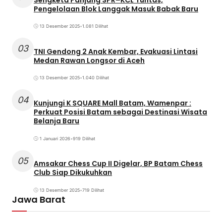
Pengelolaan Blok Langgak Masuk Babak Baru
13 Desember 2025
•
1.081 Dilihat
03
TNI Gendong 2 Anak Kembar, Evakuasi Lintasi
Medan Rawan Longsor di Aceh
13 Desember 2025
•
1.040 Dilihat
04
Kunjungi K SQUARE Mall Batam, Wamenpar :
Perkuat Posisi Batam sebagai Destinasi Wisata
Belanja Baru
1 Januari 2026
•
919 Dilihat
05
Amsakar Chess Cup II Digelar, BP Batam Chess
Club Siap Dikukuhkan
13 Desember 2025
•
719 Dilihat
Jawa Barat