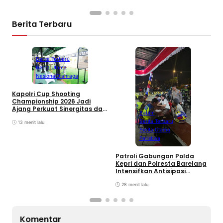
Berita Terbaru
Berita Terbaru
Berita Utama
Nasional
Olahraga
Kapolri Cup Shooting
Championship 2026 Jadi
Ajang Perkuat Sinergitas dan
Batam
Pembinaan Atlet
Berita Terbaru
13 menit lalu
Berita Utama
Peristiwa
Patroli Gabungan Polda
B
Kepri dan Polresta Barelang
S
Intensifkan Antisipasi
P
Kejahatan Jalanan serta
B
Balap Liar
28 menit lalu
S
Komentar