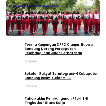
Bandung
Berita Terbaru
Berita Utama
Nasional
Calon Paskibraka Masuk Pemusatan
Latihan, Bupati Bandung Tekankan Disiplin,
Integritas Dan Nasionalisme
55 menit lalu
Terima Kunjungan DPRD Cianjur, Bupati
Bandung Dorong Percepatan
Pembangunan Jalan Perbatasan
2 jam lalu
Sekolah Rakyat Terintegrasi-4 Kabupaten
Bandung Resmi Gelar MPLS
2 jam lalu
Tahap akhir Pembangunan RTLH, TNI
Tingkatkan Ritme Kerja