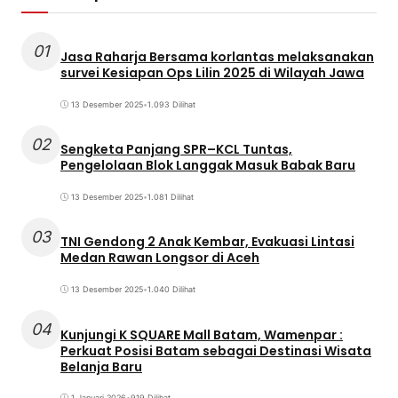
01
Jasa Raharja Bersama korlantas melaksanakan
survei Kesiapan Ops Lilin 2025 di Wilayah Jawa
13 Desember 2025
•
1.093 Dilihat
02
Sengketa Panjang SPR–KCL Tuntas,
Pengelolaan Blok Langgak Masuk Babak Baru
13 Desember 2025
•
1.081 Dilihat
03
TNI Gendong 2 Anak Kembar, Evakuasi Lintasi
Medan Rawan Longsor di Aceh
13 Desember 2025
•
1.040 Dilihat
04
Kunjungi K SQUARE Mall Batam, Wamenpar :
Perkuat Posisi Batam sebagai Destinasi Wisata
Belanja Baru
1 Januari 2026
•
919 Dilihat