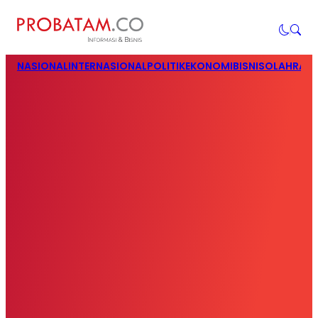
NASIONAL
INTERNASIONAL
POLITIK
EKONOMI
BISNIS
OLAHRAG