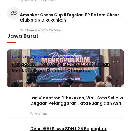
05
Amsakar Chess Cup II Digelar, BP Batam Chess
Club Siap Dikukuhkan
13 Desember 2025
•
719 Dilihat
Jawa Barat
Bandung
Berita Terbaru
Berita Utama
Peristiwa
Pangdam III/Siliwangi Sambut Kunjungan
Menkopolkam Djamari Chaniago
14 jam lalu
Izin Videotron Dibekukan, Wali Kota Selidiki
Dugaan Pelanggaran Tata Ruang dan ASN
14 jam lalu
Demi 900 Siswa SDN 026 Bojongloa,