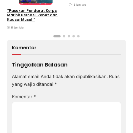
International Grassroot
C
Football sebagai Festival
13 jam lalu
2026
“Pasukan Pendarat Korps
Marinir Berhasil Rebut dan
Kuasai Musuh”
11 jam lalu
Komentar
Tinggalkan Balasan
Alamat email Anda tidak akan dipublikasikan.
Ruas
yang wajib ditandai
*
Komentar
*