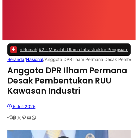
Rumah
|
#2 -
Masalah Utama Infrastruktur Pengisian Daya untuk Mobil L
Beranda
/
Nasional
/
Anggota DPR Ilham Permana Desak Pembentu
Anggota DPR Ilham Permana
Desak Pembentukan RUU
Kawasan Industri
5 Juli 2025
Facebook
Twitter
Pinterest
Mail
WhatsApp