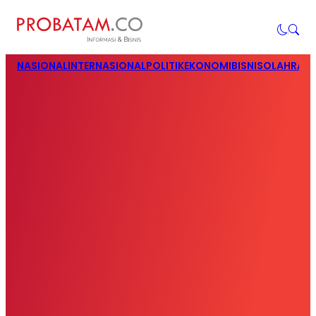
NASIONAL
INTERNASIONAL
POLITIK
EKONOMI
BISNIS
OLAHRAG