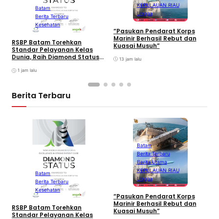
P
KEPULAUAN RIAU
L
Batam
Lingga
I
Berita Terbaru
F
Kesehatan
2
“Pasukan Pendarat Korps
Marinir Berhasil Rebut dan
RSBP Batam Torehkan
Kuasai Musuh”
Standar Pelayanan Kelas
Dunia, Raih Diamond Status
13 jam lalu
dari WSO
1 jam lalu
Berita Terbaru
Batam
Berita Terbaru
B
Berita Utama
P
KEPULAUAN RIAU
L
Batam
Lingga
I
Berita Terbaru
F
Kesehatan
2
“Pasukan Pendarat Korps
Marinir Berhasil Rebut dan
RSBP Batam Torehkan
Kuasai Musuh”
Standar Pelayanan Kelas