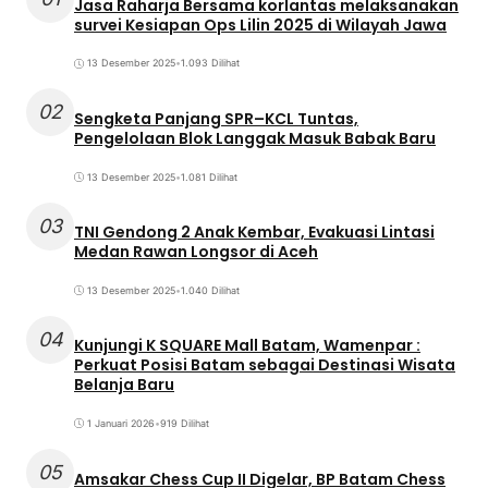
Jasa Raharja Bersama korlantas melaksanakan
survei Kesiapan Ops Lilin 2025 di Wilayah Jawa
13 Desember 2025
•
1.093 Dilihat
02
Sengketa Panjang SPR–KCL Tuntas,
Pengelolaan Blok Langgak Masuk Babak Baru
13 Desember 2025
•
1.081 Dilihat
03
TNI Gendong 2 Anak Kembar, Evakuasi Lintasi
Medan Rawan Longsor di Aceh
13 Desember 2025
•
1.040 Dilihat
04
Kunjungi K SQUARE Mall Batam, Wamenpar :
Perkuat Posisi Batam sebagai Destinasi Wisata
Belanja Baru
1 Januari 2026
•
919 Dilihat
05
Amsakar Chess Cup II Digelar, BP Batam Chess