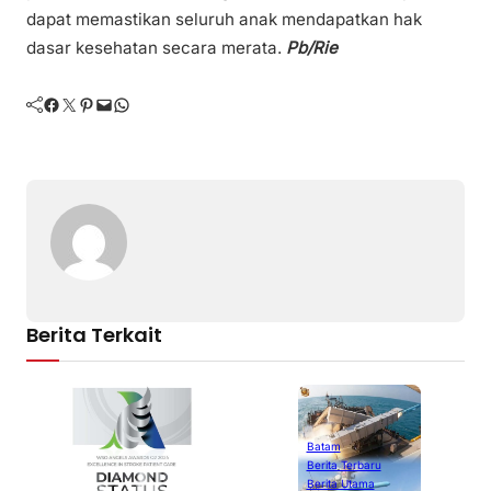
dapat memastikan seluruh anak mendapatkan hak
dasar kesehatan secara merata.
Pb/Rie
Facebook
Twitter
Pinterest
Mail
WhatsApp
Berita Terkait
Batam
Berita Terbaru
B
Berita Utama