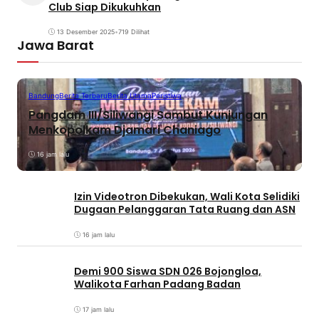
Club Siap Dikukuhkan
13 Desember 2025
•
719 Dilihat
Jawa Barat
Bandung
Berita Terbaru
Berita Utama
Peristiwa
Pangdam III/Siliwangi Sambut Kunjungan
Menkopolkam Djamari Chaniago
16 jam lalu
Izin Videotron Dibekukan, Wali Kota Selidiki
Dugaan Pelanggaran Tata Ruang dan ASN
16 jam lalu
Demi 900 Siswa SDN 026 Bojongloa,
Walikota Farhan Padang Badan
17 jam lalu