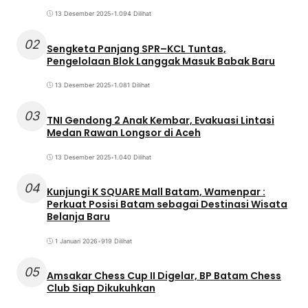
13 Desember 2025
•
1.094 Dilihat
02
Sengketa Panjang SPR–KCL Tuntas,
Pengelolaan Blok Langgak Masuk Babak Baru
13 Desember 2025
•
1.081 Dilihat
03
TNI Gendong 2 Anak Kembar, Evakuasi Lintasi
Medan Rawan Longsor di Aceh
13 Desember 2025
•
1.040 Dilihat
04
Kunjungi K SQUARE Mall Batam, Wamenpar :
Perkuat Posisi Batam sebagai Destinasi Wisata
Belanja Baru
1 Januari 2026
•
919 Dilihat
05
Amsakar Chess Cup II Digelar, BP Batam Chess
Club Siap Dikukuhkan