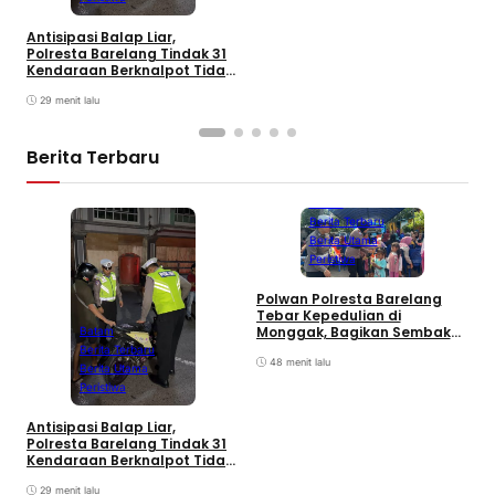
Antisipasi Balap Liar,
Polresta Barelang Tindak 31
Kendaraan Berknalpot Tidak
Sesuai Spesifikasi
29 menit lalu
Berita Terbaru
Batam
Berita Terbaru
Berita Utama
Peristiwa
Polwan Polresta Barelang
D
Tebar Kepedulian di
y
Monggak, Bagikan Sembako
Batam
H
dan Bendera Merah Putih
Berita Terbaru
B
48 menit lalu
Berita Utama
Peristiwa
Antisipasi Balap Liar,
Polresta Barelang Tindak 31
Kendaraan Berknalpot Tidak
Sesuai Spesifikasi
29 menit lalu