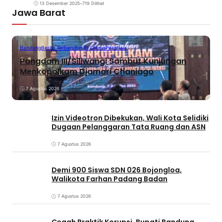
13 Desember 2025
•
719 Dilihat
Jawa Barat
Bandung
Berita Terbaru
Berita Utama
Peristiwa
Pangdam III/Siliwangi Sambut Kunjungan
Menkopolkam Djamari Chaniago
7 Agustus 2026
Izin Videotron Dibekukan, Wali Kota Selidiki
Dugaan Pelanggaran Tata Ruang dan ASN
7 Agustus 2026
Demi 900 Siswa SDN 026 Bojongloa,
Walikota Farhan Padang Badan
7 Agustus 2026