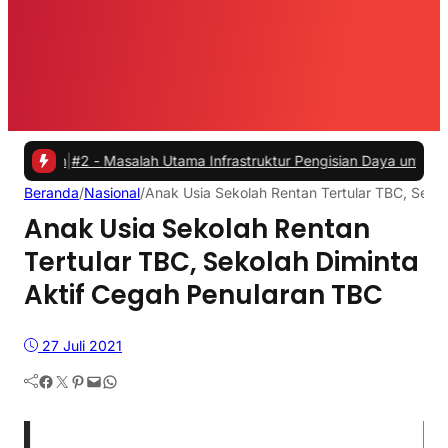
|
#2 -
Masalah Utama Infrastruktur Pengisian Daya untuk Mobil Listri
Beranda
/
Nasional
/
Anak Usia Sekolah Rentan Tertular TBC, Seko
Anak Usia Sekolah Rentan
Tertular TBC, Sekolah Diminta
Aktif Cegah Penularan TBC
27 Juli 2021
Facebook
Twitter
Pinterest
Mail
WhatsApp