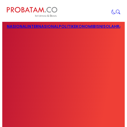
NASIONAL
INTERNASIONAL
POLITIK
EKONOMI
BISNIS
OLAHRAG