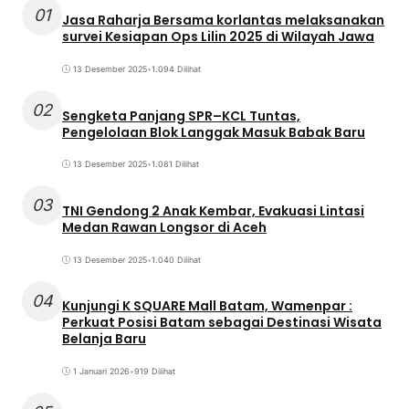
01
Jasa Raharja Bersama korlantas melaksanakan
survei Kesiapan Ops Lilin 2025 di Wilayah Jawa
13 Desember 2025
•
1.094 Dilihat
02
Sengketa Panjang SPR–KCL Tuntas,
Pengelolaan Blok Langgak Masuk Babak Baru
13 Desember 2025
•
1.081 Dilihat
03
TNI Gendong 2 Anak Kembar, Evakuasi Lintasi
Medan Rawan Longsor di Aceh
13 Desember 2025
•
1.040 Dilihat
04
Kunjungi K SQUARE Mall Batam, Wamenpar :
Perkuat Posisi Batam sebagai Destinasi Wisata
Belanja Baru
1 Januari 2026
•
919 Dilihat