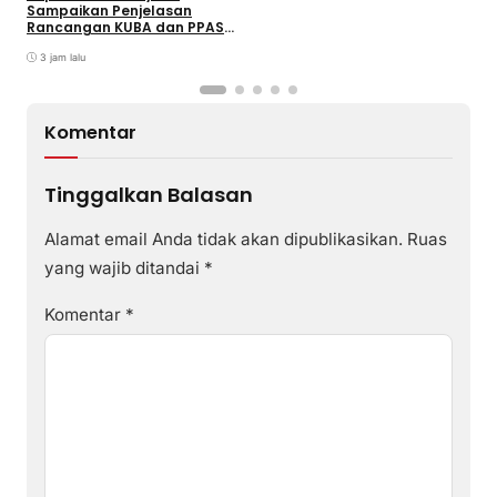
D
Sampaikan Penjelasan
I
Rancangan KUBA dan PPASP
S
Tahun 2026
3 jam lalu
Komentar
Tinggalkan Balasan
Alamat email Anda tidak akan dipublikasikan.
Ruas
yang wajib ditandai
*
Komentar
*