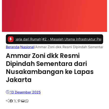
rja dari Rumah
|
#2 -
Masalah Utama Infrastruktur Pengisian Daya unt
Beranda
/
Nasional
/
Ammar Zoni dkk Resmi Dipindah Sementara d
Ammar Zoni dkk Resmi
Dipindah Sementara dari
Nusakambangan ke Lapas
Jakarta
13 Desember 2025
Facebook
Twitter
Pinterest
Mail
WhatsApp