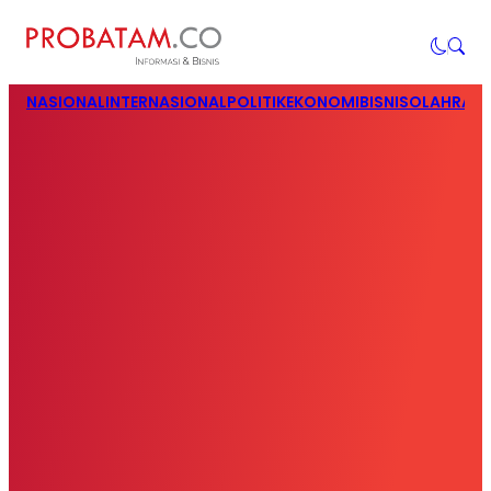
NASIONAL
INTERNASIONAL
POLITIK
EKONOMI
BISNIS
OLAHRAG