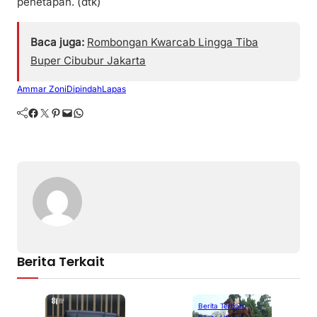
penetapan. (dtk)
Baca juga:
Rombongan Kwarcab Lingga Tiba
Buper Cibubur Jakarta
Ammar Zoni
Dipindah
Lapas
Facebook
Twitter
Pinterest
Mail
WhatsApp
Berita Terkait
Berita Terbaru