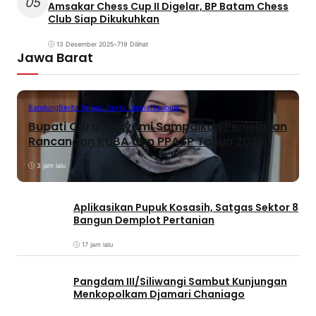
05
Amsakar Chess Cup II Digelar, BP Batam Chess
Club Siap Dikukuhkan
13 Desember 2025
•
719 Dilihat
Jawa Barat
Bandung
Berita Terbaru
Berita Utama
Nasional
Bupati Citra Pitriyami Sampaikan Penjelasan
Rancangan KUBA dan PPASP Tahun 2026
3 jam lalu
Aplikasikan Pupuk Kosasih, Satgas Sektor 8
Bangun Demplot Pertanian
17 jam lalu
Pangdam III/Siliwangi Sambut Kunjungan
Menkopolkam Djamari Chaniago