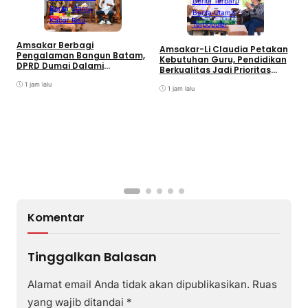
Berita Terbaru
Berita Utama
Berita Utama
Kabar Riau
Terpopuler
C
Amsakar Berbagi
Amsakar-Li Claudia Petakan
S
Pengalaman Bangun Batam,
Kebutuhan Guru, Pendidikan
K
DPRD Dumai Dalami
Berkualitas Jadi Prioritas
Pendidikan hingga Investasi
Batam
1 jam lalu
1 jam lalu
Komentar
Tinggalkan Balasan
Alamat email Anda tidak akan dipublikasikan.
Ruas
yang wajib ditandai
*