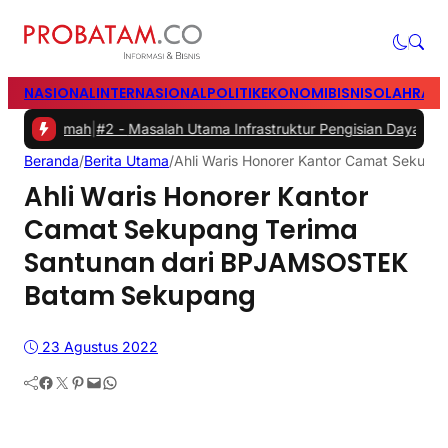
NASIONAL
INTERNASIONAL
POLITIK
EKONOMI
BISNIS
OLAHRAG
mah
|
#2 -
Masalah Utama Infrastruktur Pengisian Daya untuk Mobil List
Beranda
/
Berita Utama
/
Ahli Waris Honorer Kantor Camat Seku
Ahli Waris Honorer Kantor
Camat Sekupang Terima
Santunan dari BPJAMSOSTEK
Batam Sekupang
23 Agustus 2022
Facebook
Twitter
Pinterest
Mail
WhatsApp