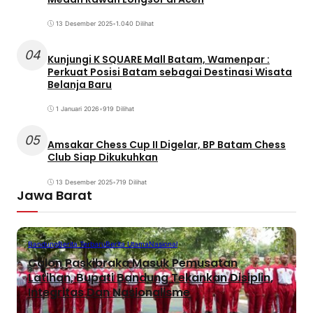
13 Desember 2025
•
1.040 Dilihat
04
Kunjungi K SQUARE Mall Batam, Wamenpar :
Perkuat Posisi Batam sebagai Destinasi Wisata
Belanja Baru
1 Januari 2026
•
919 Dilihat
05
Amsakar Chess Cup II Digelar, BP Batam Chess
Club Siap Dikukuhkan
13 Desember 2025
•
719 Dilihat
Jawa Barat
Bandung
Berita Terbaru
Berita Utama
Nasional
Calon Paskibraka Masuk Pemusatan
Latihan, Bupati Bandung Tekankan Disiplin,
Integritas Dan Nasionalisme