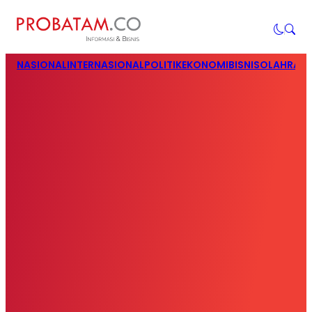
NASIONAL
INTERNASIONAL
POLITIK
EKONOMI
BISNIS
OLAHRAG