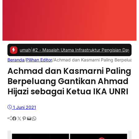
mah
|
#2 -
Masalah Utama Infrastruktur Pengisian Daya untuk Mobil Lis
Beranda
/
Pilihan Editor
/
Achmad dan Kasmarni Paling Berpeluang 
Achmad dan Kasmarni Paling
Berpeluang Gantikan Ahmad
Hijazi sebagai Ketua IKA UNRI
1 Juni 2021
Facebook
Twitter
Pinterest
Mail
WhatsApp