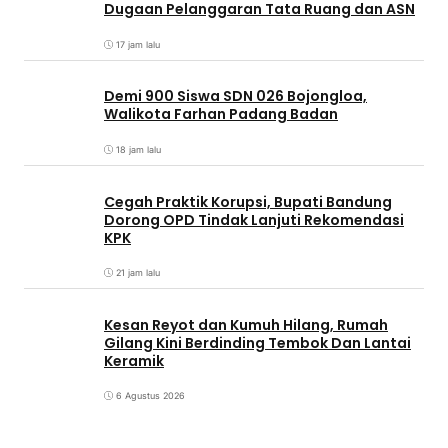
Dugaan Pelanggaran Tata Ruang dan ASN
17 jam lalu
Demi 900 Siswa SDN 026 Bojongloa,
Walikota Farhan Padang Badan
18 jam lalu
Cegah Praktik Korupsi, Bupati Bandung
Dorong OPD Tindak Lanjuti Rekomendasi
KPK
21 jam lalu
Kesan Reyot dan Kumuh Hilang, Rumah
Gilang Kini Berdinding Tembok Dan Lantai
Keramik
6 Agustus 2026