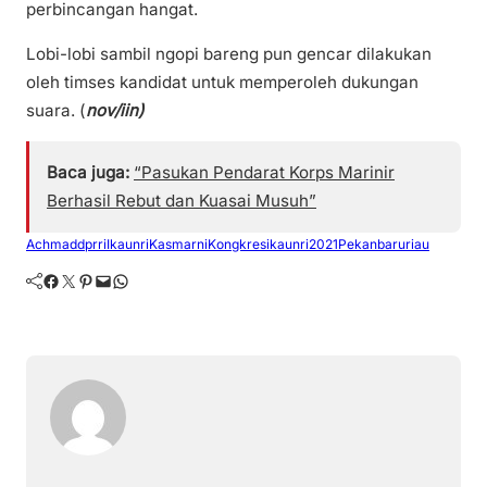
perbincangan hangat.
Lobi-lobi sambil ngopi bareng pun gencar dilakukan
oleh timses kandidat untuk memperoleh dukungan
suara. (
nov/iin)
Baca juga:
“Pasukan Pendarat Korps Marinir
Berhasil Rebut dan Kuasai Musuh”
Achmaddprri
Ikaunri
Kasmarni
Kongkresikaunri2021
Pekanbaruriau
Facebook
Twitter
Pinterest
Mail
WhatsApp