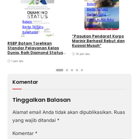
Batam
Berita Terbaru
B
Berita Utama
P
KEPULAUAN RIAU
L
Batam
Lingga
I
Berita Terbaru
F
Kesehatan
2
“Pasukan Pendarat Korps
Marinir Berhasil Rebut dan
RSBP Batam Torehkan
Kuasai Musuh”
Standar Pelayanan Kelas
Dunia, Raih Diamond Status
14 jam lalu
dari WSO
1 jam lalu
Komentar
Tinggalkan Balasan
Alamat email Anda tidak akan dipublikasikan.
Ruas
yang wajib ditandai
*
Komentar
*