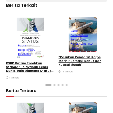
Berita Terkait
Batam
Berita Terbaru
B
Berita Utama
P
KEPULAUAN RIAU
L
Batam
Lingga
I
Berita Terbaru
F
Kesehatan
2
“Pasukan Pendarat Korps
Marinir Berhasil Rebut dan
RSBP Batam Torehkan
Kuasai Musuh”
Standar Pelayanan Kelas
Dunia, Raih Diamond Status
14 jam lalu
dari WSO
1 jam lalu
Berita Terbaru