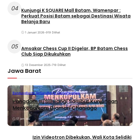
04
Kunjungi K SQUARE Mall Batam, Wamenpar :
Perkuat Posisi Batam sebagai Destinasi Wisata
Belanja Baru
1 Januari 2026
•
919 Dilihat
05
Amsakar Chess Cup II Digelar, BP Batam Chess
Club Siap Dikukuhkan
13 Desember 2025
•
719 Dilihat
Jawa Barat
Bandung
Berita Terbaru
Berita Utama
Peristiwa
Pangdam III/Siliwangi Sambut Kunjungan
Menkopolkam Djamari Chaniago
17 jam lalu
Izin Videotron Dibekukan, Wali Kota Selidiki