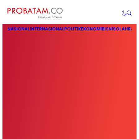
NASIONAL
INTERNASIONAL
POLITIK
EKONOMI
BISNIS
OLAHRAG