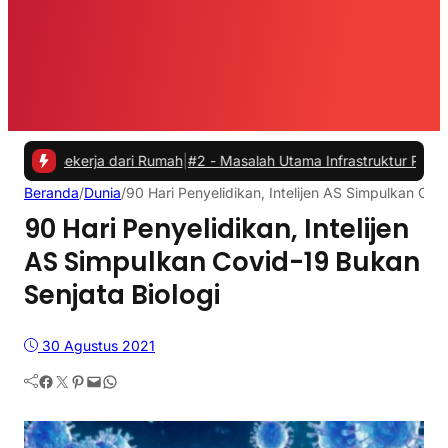
erja dari Rumah
|
#2 -
Masalah Utama Infrastruktur Pengisian Daya un
Beranda
/
Dunia
/
90 Hari Penyelidikan, Intelijen AS Simpulkan Cov
90 Hari Penyelidikan, Intelijen
AS Simpulkan Covid-19 Bukan
Senjata Biologi
30 Agustus 2021
Facebook
Twitter
Pinterest
Mail
WhatsApp