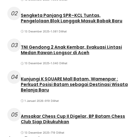
02
Sengketa Panjang SPR–KCL Tuntas,
Pengelolaan Blok Langgak Masuk Babak Baru
13 Desember 2025
•
1.081 Dilihat
03
TNI Gendong 2 Anak Kembar, Evakuasi Lintasi
Medan Rawan Longsor di Aceh
13 Desember 2025
•
1.040 Dilihat
04
Kunjungi K SQUARE Mall Batam, Wamenpar :
Perkuat Posisi Batam sebagai Destinasi Wisata
Belanja Baru
1 Januari 2026
•
919 Dilihat
05
Amsakar Chess Cup II Digelar, BP Batam Chess
Club Siap Dikukuhkan
13 Desember 2025
•
719 Dilihat