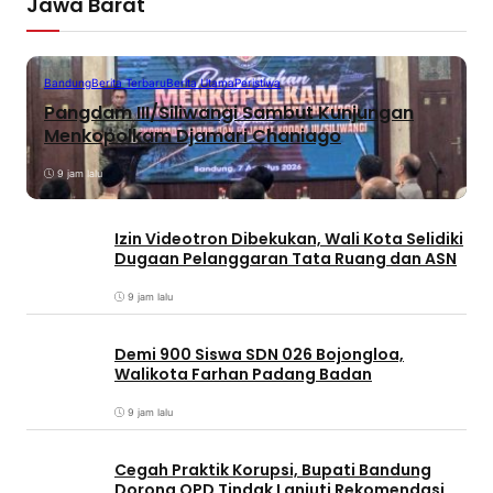
Jawa Barat
Bandung
Berita Terbaru
Berita Utama
Peristiwa
Pangdam III/Siliwangi Sambut Kunjungan
Menkopolkam Djamari Chaniago
9 jam lalu
Izin Videotron Dibekukan, Wali Kota Selidiki
Dugaan Pelanggaran Tata Ruang dan ASN
9 jam lalu
Demi 900 Siswa SDN 026 Bojongloa,
Walikota Farhan Padang Badan
9 jam lalu
Cegah Praktik Korupsi, Bupati Bandung
Dorong OPD Tindak Lanjuti Rekomendasi