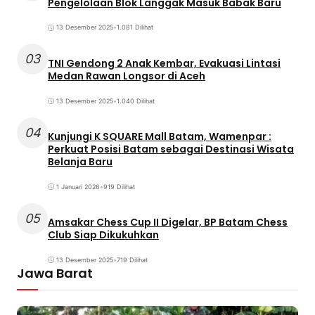
Pengelolaan Blok Langgak Masuk Babak Baru
13 Desember 2025
•
1.081 Dilihat
03
TNI Gendong 2 Anak Kembar, Evakuasi Lintasi
Medan Rawan Longsor di Aceh
13 Desember 2025
•
1.040 Dilihat
04
Kunjungi K SQUARE Mall Batam, Wamenpar :
Perkuat Posisi Batam sebagai Destinasi Wisata
Belanja Baru
1 Januari 2026
•
919 Dilihat
05
Amsakar Chess Cup II Digelar, BP Batam Chess
Club Siap Dikukuhkan
13 Desember 2025
•
719 Dilihat
Jawa Barat