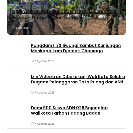
Bandung
Berita Terbaru
Berita Utama
Peristiwa
Aplikasikan Pupuk Kosasih, Satgas Sektor 8
Bangun Demplot Pertanian
4 jam lalu
Pangdam III/Siliwangi Sambut Kunjungan
Menkopolkam Djamari Chaniago
7 Agustus 2026
Izin Videotron Dibekukan, Wali Kota Selidiki
Dugaan Pelanggaran Tata Ruang dan ASN
7 Agustus 2026
Demi 900 Siswa SDN 026 Bojongloa,
Walikota Farhan Padang Badan
7 Agustus 2026