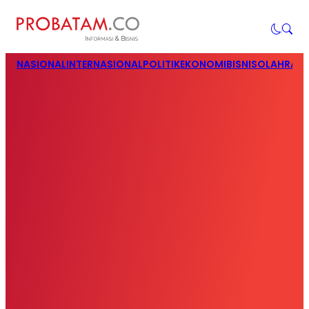
NASIONAL
INTERNASIONAL
POLITIK
EKONOMI
BISNIS
OLAHRAG