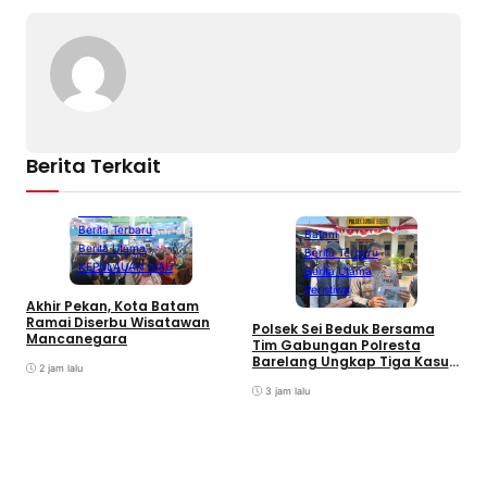
Berita Terkait
Batam
Berita Terbaru
Batam
Berita Utama
Berita Terbaru
KEPULAUAN RIAU
Berita Utama
Peristiwa
Akhir Pekan, Kota Batam
A
Ramai Diserbu Wisatawan
S
Polsek Sei Beduk Bersama
Mancanegara
D
Tim Gabungan Polresta
Barelang Ungkap Tiga Kasus
2 jam lalu
Curanmor
3 jam lalu