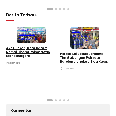
Berita Terbaru
Batam
Berita Terbaru
Batam
Berita Utama
Berita Terbaru
KEPULAUAN RIAU
Berita Utama
Peristiwa
Akhir Pekan, Kota Batam
A
Ramai Diserbu Wisatawan
S
Polsek Sei Beduk Bersama
Mancanegara
D
Tim Gabungan Polresta
Barelang Ungkap Tiga Kasus
2 jam lalu
Curanmor
3 jam lalu
Komentar