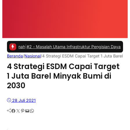
mah
|
#2 -
Masalah Utama Infrastruktur Pengisian Daya untuk Mobil List
Beranda
/
Nasional
/
4 Strategi ESDM Capai Target 1 Juta Barel M
4 Strategi ESDM Capai Target
1 Juta Barel Minyak Bumi di
2030
28 Juli 2021
Facebook
Twitter
Pinterest
Mail
WhatsApp