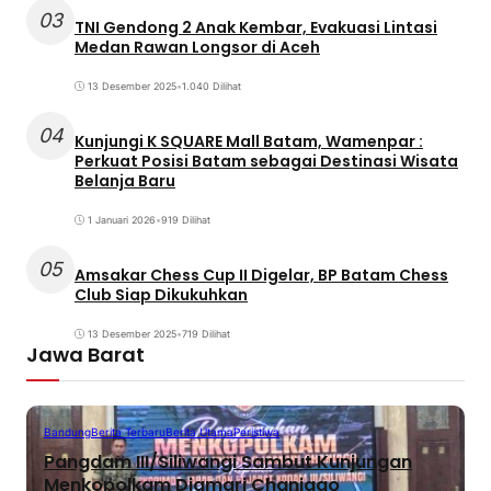
03
TNI Gendong 2 Anak Kembar, Evakuasi Lintasi
Medan Rawan Longsor di Aceh
13 Desember 2025
•
1.040 Dilihat
04
Kunjungi K SQUARE Mall Batam, Wamenpar :
Perkuat Posisi Batam sebagai Destinasi Wisata
Belanja Baru
1 Januari 2026
•
919 Dilihat
05
Amsakar Chess Cup II Digelar, BP Batam Chess
Club Siap Dikukuhkan
13 Desember 2025
•
719 Dilihat
Jawa Barat
Bandung
Berita Terbaru
Berita Utama
Peristiwa
Pangdam III/Siliwangi Sambut Kunjungan
Menkopolkam Djamari Chaniago