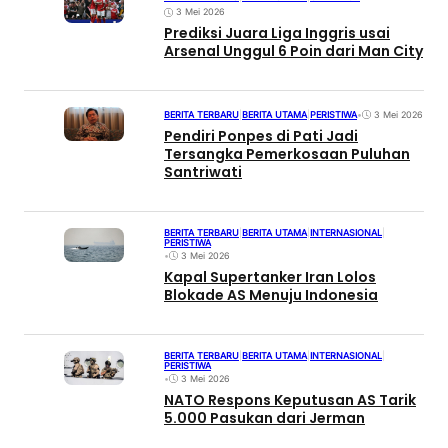
3 Mei 2026
Prediksi Juara Liga Inggris usai
Arsenal Unggul 6 Poin dari Man City
BERITA TERBARU
|
BERITA UTAMA
|
PERISTIWA
•
3 Mei 2026
Pendiri Ponpes di Pati Jadi
Tersangka Pemerkosaan Puluhan
Santriwati
BERITA TERBARU
|
BERITA UTAMA
|
INTERNASIONAL
|
PERISTIWA
•
3 Mei 2026
Kapal Supertanker Iran Lolos
Blokade AS Menuju Indonesia
BERITA TERBARU
|
BERITA UTAMA
|
INTERNASIONAL
|
PERISTIWA
•
3 Mei 2026
NATO Respons Keputusan AS Tarik
5.000 Pasukan dari Jerman