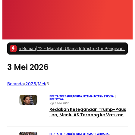
ri Rumah
|
#2 -
Masalah Utama Infrastruktur Pengisian Daya untuk Mobi
3 Mei 2026
Beranda
/
2026
/
Mei
/
3
BERITA TERBARU
|
BERITA UTAMA
|
INTERNASIONAL
|
PERISTIWA
•
3 Mei 2026
Redakan Ketegangan Trump-Paus
Leo, Menlu AS Terbang ke Vatikan
BERITA TERBARU
|
BERITA UTAMA
|
OLAHRAGA
•