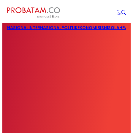
NASIONAL
INTERNASIONAL
POLITIK
EKONOMI
BISNIS
OLAHRAG