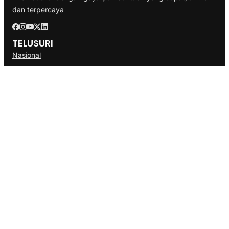
dan terpercaya
TELUSURI
Nasional
Internasional
Bisnis
Ekonomi
Politik
Olahraga
INFORMASI
Redaksi
Tentang Kami
Disclaimer
Pedoman Media Cyber