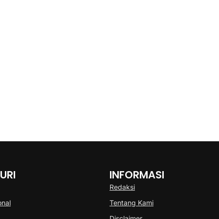
URI
INFORMASI
Redaksi
onal
Tentang Kami
Disclaimer