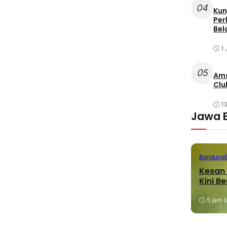
04
Kun
Per
Bel
1 
05
Ams
Clu
1
Jawa 
Bandung
Kesan 
Kini B
5 jam l