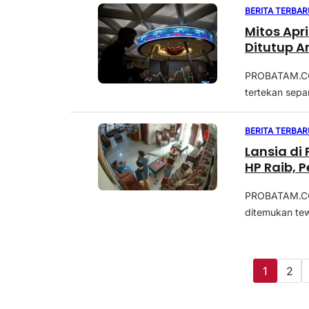
BERITA TERBAR
Mitos Apr
Ditutup A
PROBATAM.CO,
tertekan sepa
BERITA TERBAR
Lansia di
HP Raib, P
PROBATAM.CO, 
ditemukan tew
1
2