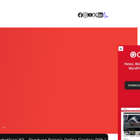
×
-
Panduan Belanja Online Cerdas: Pilih Produk dengan Bijak dan Hin