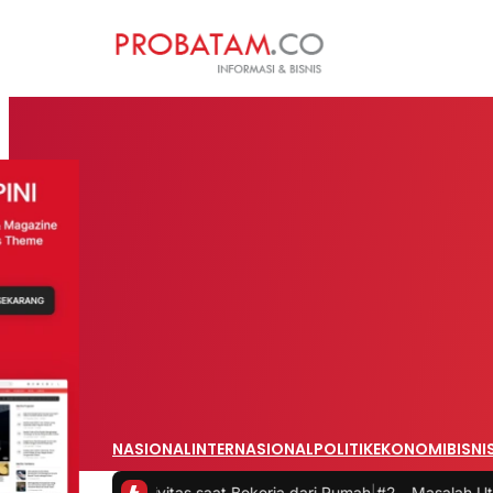
NASIONAL
INTERNASIONAL
POLITIK
EKONOMI
BISNI
roduktivitas saat Bekerja dari Rumah
|
#2 -
Masalah Utama Infrastru