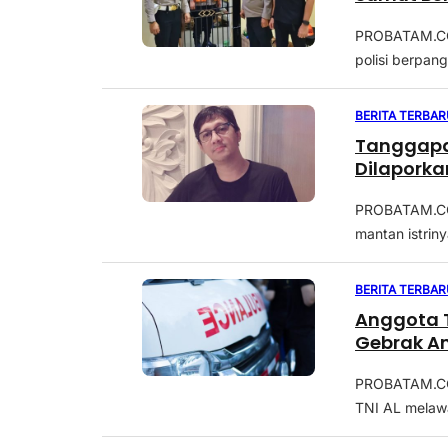
PROBATAM.CO,
polisi berpang
BERITA TERBAR
Tanggapan
Dilaporkan
PROBATAM.CO,
mantan istriny
BERITA TERBAR
Anggota T
Gebrak A
PROBATAM.CO, 
TNI AL melawa