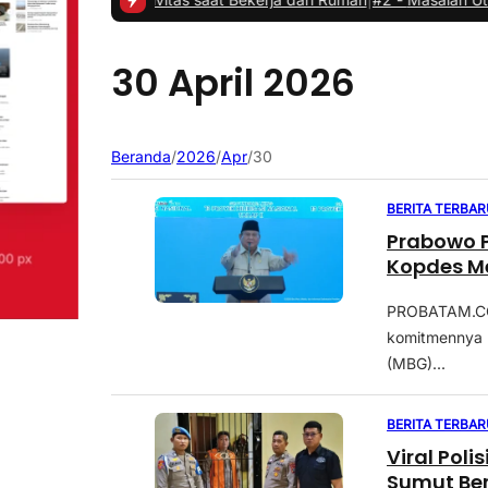
30 April 2026
Beranda
/
2026
/
Apr
/
30
BERITA TERBAR
Prabowo P
Kopdes Me
PROBATAM.CO,
komitmennya u
(MBG)...
BERITA TERBAR
Viral Pol
Sumut Ber