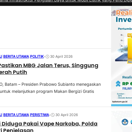
U
|
BERITA UTAMA
|
POLITIK
•
30 April 2026
astikan MBG Jalan Terus, Singgung
rah Putih
 Batam – Presiden Prabowo Subianto menegaskan
ntuk melanjutkan program Makan Bergizi Gratis
U
|
BERITA UTAMA
|
PERISTIWA
•
30 April 2026
isi Diduga Pakai Vape Narkoba, Polda
i Penjelasan