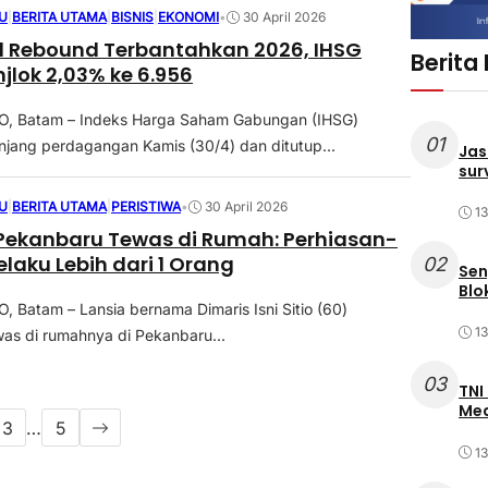
U
|
BERITA UTAMA
|
BISNIS
|
EKONOMI
•
30 April 2026
il Rebound Terbantahkan 2026, IHSG
Berita
njlok 2,03% ke 6.956
 Batam – Indeks Harga Saham Gabungan (IHSG)
01
njang perdagangan Kamis (30/4) dan ditutup...
Jas
sur
U
|
BERITA UTAMA
|
PERISTIWA
•
30 April 2026
1
 Pekanbaru Tewas di Rumah: Perhiasan-
elaku Lebih dari 1 Orang
02
Sen
Blo
Batam – Lansia bernama Dimaris Isni Sitio (60)
1
as di rumahnya di Pekanbaru...
03
TNI
Med
3
…
5
1