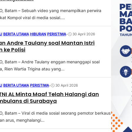
 Batam – Sebuah video yang menampilkan perwira
kat Kompol viral di media sosial....
U
|
BERITA UTAMA
|
HIBURAN
|
PERISTIWA
•
30 April 2026
 Andre Taulany soal Mantan Istri
 ke Polisi
 Batam – Andre Taulany enggan menanggapi soal
a, Rien Wartia Trigina atau yang...
U
|
BERITA UTAMA
|
PERISTIWA
•
30 April 2026
NI AL Minta Maaf Telah Halangi dan
mbulans di Surabaya
Batam – Viral di media sosial seorang pemotor berkaus
n arus, menghalangi...