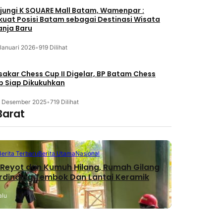
jungi K SQUARE Mall Batam, Wamenpar :
kuat Posisi Batam sebagai Destinasi Wisata
anja Baru
Januari 2026
•
919 Dilihat
akar Chess Cup II Digelar, BP Batam Chess
b Siap Dikukuhkan
3 Desember 2025
•
719 Dilihat
Barat
Berita Terbaru
Berita Utama
Nasional
Reyot dan Kumuh Hilang, Rumah Gilang
erdinding Tembok Dan Lantai Keramik
alu