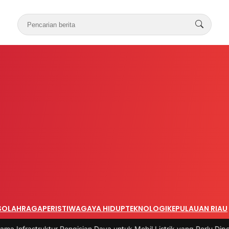
S
OLAHRAGA
PERISTIWA
GAYA HIDUP
TEKNOLOGI
KEPULAUAN RIAU
ktur Pengisian Daya untuk Mobil Listrik yang Perlu Diperhatikan
|
#3 