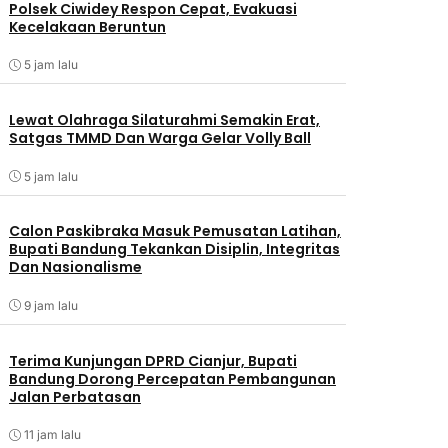
Polsek Ciwidey Respon Cepat, Evakuasi
Kecelakaan Beruntun
5 jam lalu
Lewat Olahraga Silaturahmi Semakin Erat,
Satgas TMMD Dan Warga Gelar Volly Ball
5 jam lalu
Calon Paskibraka Masuk Pemusatan Latihan,
Bupati Bandung Tekankan Disiplin, Integritas
Dan Nasionalisme
9 jam lalu
Terima Kunjungan DPRD Cianjur, Bupati
Bandung Dorong Percepatan Pembangunan
Jalan Perbatasan
11 jam lalu