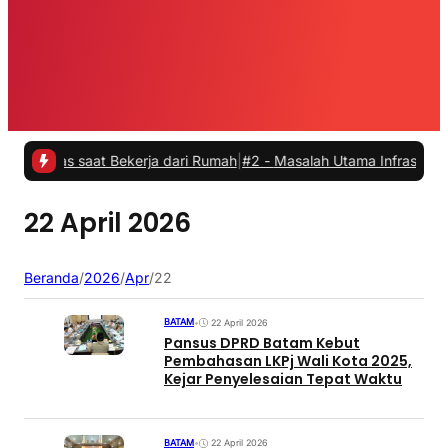
tas saat Bekerja dari Rumah
|
#2 -
Masalah Utama Infrastruktur Pengi
22 April 2026
Beranda
/
2026
/
Apr
/
22
BATAM
•
22 April 2026
Pansus DPRD Batam Kebut
Pembahasan LKPj Wali Kota 2025,
Kejar Penyelesaian Tepat Waktu
BATAM
•
22 April 2026