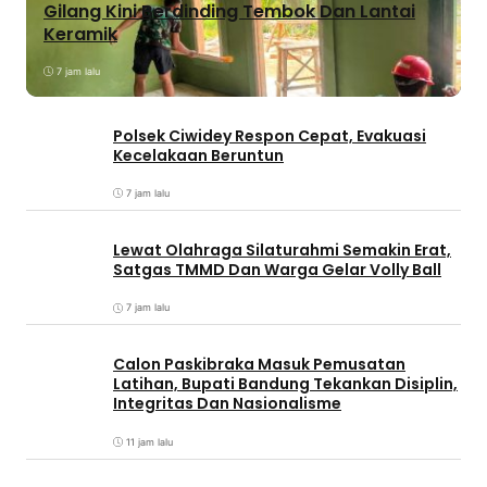
Gilang Kini Berdinding Tembok Dan Lantai
Keramik
7 jam lalu
Polsek Ciwidey Respon Cepat, Evakuasi
Kecelakaan Beruntun
7 jam lalu
Lewat Olahraga Silaturahmi Semakin Erat,
Satgas TMMD Dan Warga Gelar Volly Ball
7 jam lalu
Calon Paskibraka Masuk Pemusatan
Latihan, Bupati Bandung Tekankan Disiplin,
Integritas Dan Nasionalisme
11 jam lalu