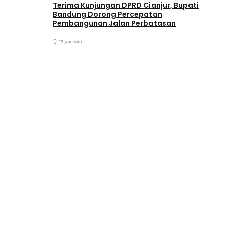
Terima Kunjungan DPRD Cianjur, Bupati
Bandung Dorong Percepatan
Pembangunan Jalan Perbatasan
13 jam lalu