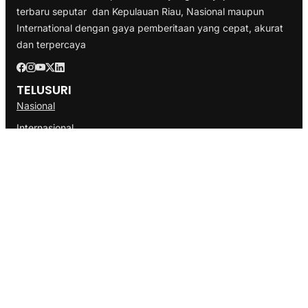
terbaru seputar dan Kepulauan Riau, Nasional maupun
International dengan gaya pemberitaan yang cepat, akurat
dan terpercaya
TELUSURI
Nasional
Internasional
Bisnis
Ekonomi
Politik
Olahraga
INFORMASI
Redaksi
Tentang Kami
Disclaimer