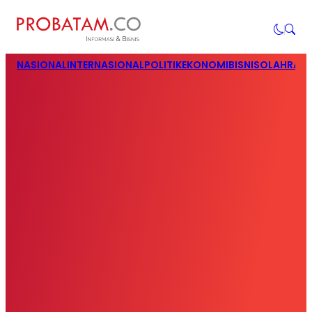
NASIONAL
INTERNASIONAL
POLITIK
EKONOMI
BISNIS
OLAHRAG