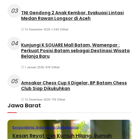
03
TNI Gendong 2 Anak Kembar, Evakuasi Lintasi
Medan Rawan Longsor di Aceh
13 Desember 2025
•
1.040 Dilihat
04
Kunjungi K SQUARE Mall Batam, Wamenpar :
Perkuat Posisi Batam sebagai Destinasi Wisata
Belanja Baru
1 Januari 2026
•
919 Dilihat
05
Amsakar Chess Cup II Digelar, BP Batam Chess
Club Siap Dikukuhkan
13 Desember 2025
•
719 Dilihat
Jawa Barat
Bandung
Berita Terbaru
Berita Utama
Nasional
Kesan Reyot dan Kumuh Hilang, Rumah