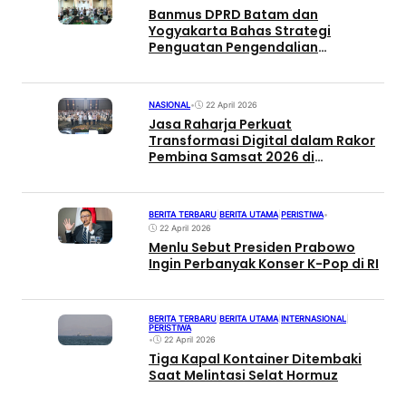
Banmus DPRD Batam dan
Yogyakarta Bahas Strategi
Penguatan Pengendalian
Propemperda
NASIONAL
•
22 April 2026
Jasa Raharja Perkuat
Transformasi Digital dalam Rakor
Pembina Samsat 2026 di
Semarang
BERITA TERBARU
|
BERITA UTAMA
|
PERISTIWA
•
22 April 2026
Menlu Sebut Presiden Prabowo
Ingin Perbanyak Konser K-Pop di RI
BERITA TERBARU
|
BERITA UTAMA
|
INTERNASIONAL
|
PERISTIWA
•
22 April 2026
Tiga Kapal Kontainer Ditembaki
Saat Melintasi Selat Hormuz