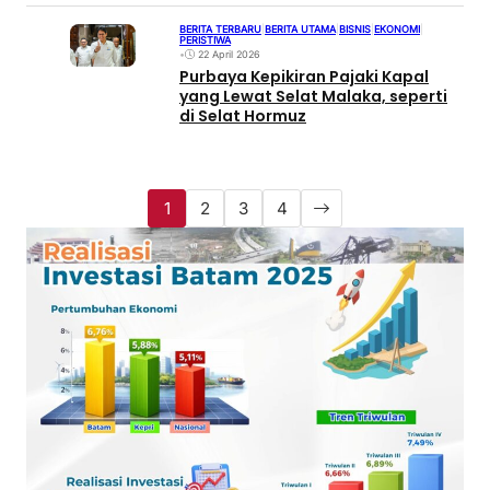
BERITA TERBARU
|
BERITA UTAMA
|
BISNIS
|
EKONOMI
|
PERISTIWA
•
22 April 2026
Purbaya Kepikiran Pajaki Kapal
yang Lewat Selat Malaka, seperti
di Selat Hormuz
1
2
3
4