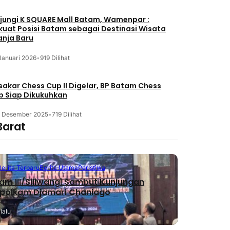
jungi K SQUARE Mall Batam, Wamenpar :
kuat Posisi Batam sebagai Destinasi Wisata
anja Baru
Januari 2026
•
919 Dilihat
akar Chess Cup II Digelar, BP Batam Chess
b Siap Dikukuhkan
3 Desember 2025
•
719 Dilihat
Barat
Berita Terbaru
Berita Utama
Peristiwa
m III/Siliwangi Sambut Kunjungan
polkam Djamari Chaniago
lalu