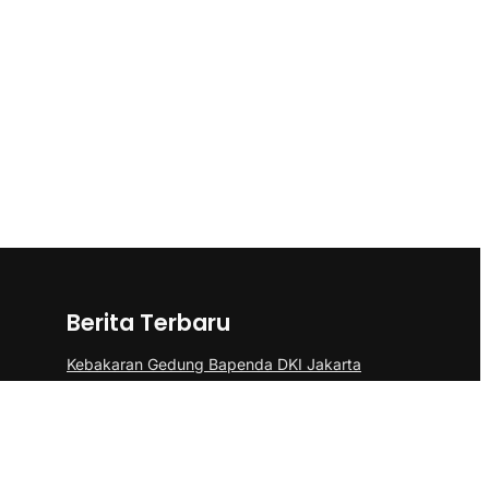
Berita Terbaru
Kebakaran Gedung Bapenda DKI Jakarta
di Gambir Berhasil Dipadamkan
Kemenkes Jelaskan Alasan Almarhum
Yurizal Menunggu 8 Jam di IGD RSCM