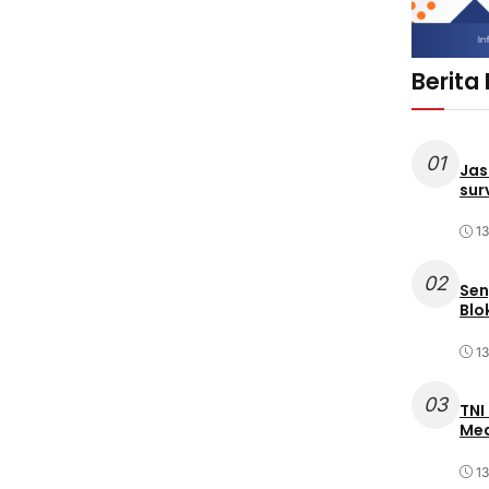
Berita
01
Jas
sur
1
02
Sen
Blo
1
03
TNI
Med
1