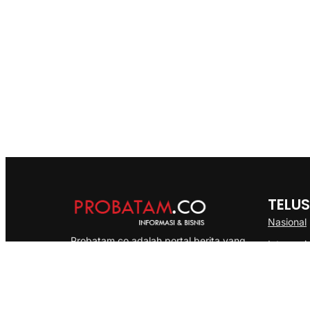
TELUS
Nasional
Probatam.co adalah portal berita yang
Internasi
menyajikan informasi terbaru seputar dan
Bisnis
Kepulauan Riau, Nasional maupun
Ekonomi
International dengan gaya pemberitaan
yang cepat, akurat dan terpercaya