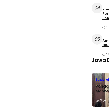
04
Kun
Per
Bel
1 
05
Ams
Clu
1
Jawa 
Bandung
Pangda
Menko
22 jam 