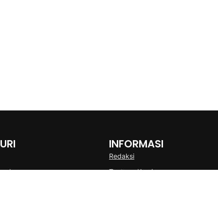
URI
INFORMASI
Redaksi
onal
Tentang Kami
Disclaimer
Pedoman Media Cyber