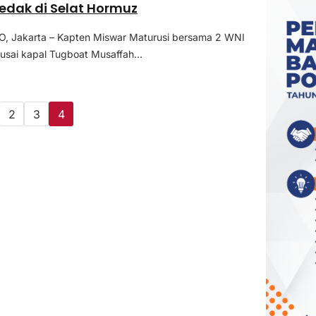
edak di Selat Hormuz
 Jakarta – Kapten Miswar Maturusi bersama 2 WNI
 usai kapal Tugboat Musaffah...
2
3
4