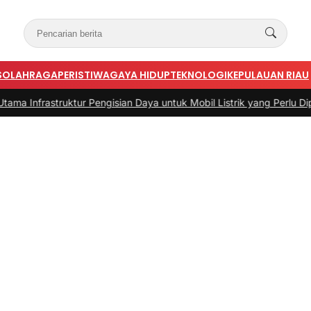
S
OLAHRAGA
PERISTIWA
GAYA HIDUP
TEKNOLOGI
KEPULAUAN RIAU
truktur Pengisian Daya untuk Mobil Listrik yang Perlu Diperhatikan
|