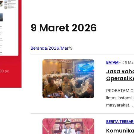
9 Maret 2026
Beranda
/
2026
/
Mar
/
9
BATAM
•
9 Ma
Jasa Rahar
Operasi K
PROBATAM.CO,
lintas instan
masyarakat...
BERITA TERBAR
Komunikas