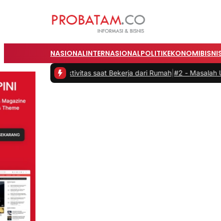
NASIONAL
INTERNASIONAL
POLITIK
EKONOMI
BISNI
an Produktivitas saat Bekerja dari Rumah
|
#2 -
Masalah Utama Infras