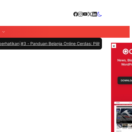
#3 -
Panduan Belanja Online Cerdas: Pilih Produk dengan Bijak dan 
×