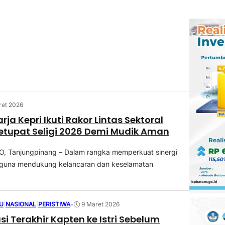
ret 2026
ja Kepri Ikuti Rakor Lintas Sektoral
etupat Seligi 2026 Demi Mudik Aman
 Tanjungpinang – Dalam rangka memperkuat sinergi
si guna mendukung kelancaran dan keselamatan
U
|
NASIONAL
|
PERISTIWA
•
9 Maret 2026
i Terakhir Kapten ke Istri Sebelum