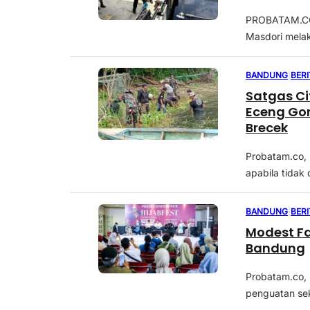
PROBATAM.CO
Masdori melak
BANDUNG
|
BER
Satgas Ci
Eceng Go
Brecek
Probatam.co,
apabila tidak
BANDUNG
|
BER
Modest Fa
Bandung
Probatam.co,
penguatan sek