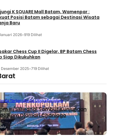
jungi K SQUARE Mall Batam, Wamenpar :
kuat Posisi Batam sebagai Destinasi Wisata
anja Baru
Januari 2026
•
919 Dilihat
akar Chess Cup II Digelar, BP Batam Chess
b Siap Dikukuhkan
3 Desember 2025
•
719 Dilihat
Barat
Berita Terbaru
Berita Utama
Peristiwa
m III/Siliwangi Sambut Kunjungan
polkam Djamari Chaniago
lalu