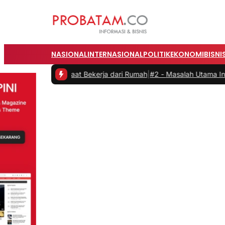
NASIONAL
INTERNASIONAL
POLITIK
EKONOMI
BISNI
ktivitas saat Bekerja dari Rumah
|
#2 -
Masalah Utama Infrastruktur