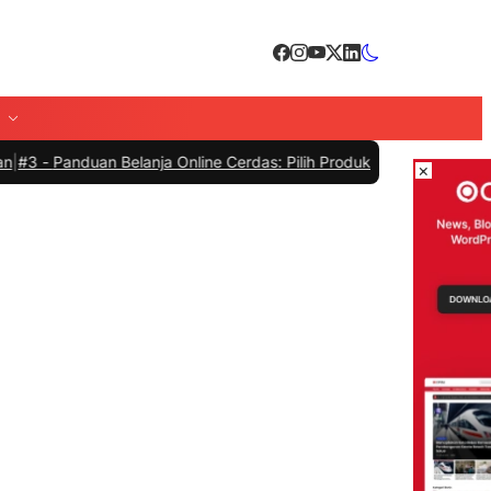
nduan Belanja Online Cerdas: Pilih Produk dengan Bijak dan Hindari
×