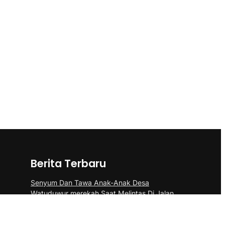
Berita Terbaru
Senyum Dan Tawa Anak-Anak Desa
Watuduwur merekah Saat Melintas Di Jalan
Beton
Polda Kepri Ungkap 6 Kasus Narkotika, 11