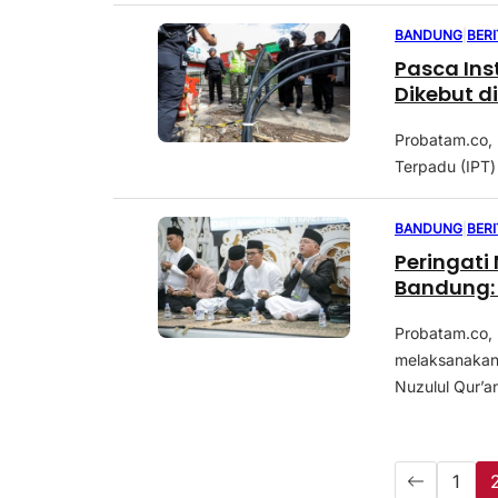
BANDUNG
|
BER
Pasca Inst
Dikebut di
Probatam.co, 
Terpadu (IPT) 
BANDUNG
|
BER
Peringati 
Bandung:
Probatam.co,
melaksanakan 
Nuzulul Qur’an
1