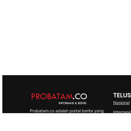
TELUS
Nasional
Probatam.co adalah portal berita yang
Internasi
menyajikan informasi terbaru seputar dan
Bisnis
Kepulauan Riau, Nasional maupun
Ekonomi