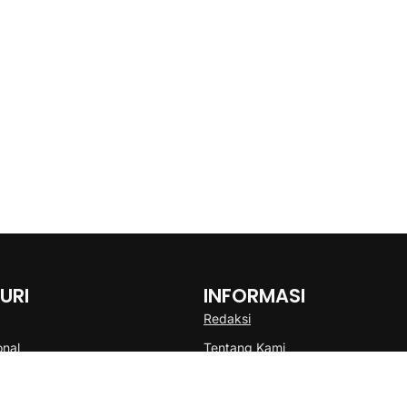
URI
INFORMASI
Redaksi
onal
Tentang Kami
Disclaimer
Pedoman Media Cyber