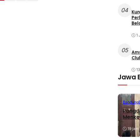
04
Kun
Per
Bel
1 
05
Ams
Clu
1
Jawa 
Bandung
Pangda
Menko
19 jam 