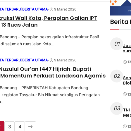
ITA TERBARU
|
BERITA UTAMA
•
9 Maret 2026
ruksi Wali Kota, Perapian Galian IPT
Berita
 13 Ruas Jalan
Bandung – Perapian bekas galian Infrastruktur Pasif
01
di sejumlah ruas jalan Kota...
Jas
sur
ITA TERBARU
|
BERITA UTAMA
•
9 Maret 2026
1
Nuzulul Qur’an 1447 Hijriah, Bupati
 Momentum Perkuat Landasan Agamis
02
Sen
Blo
 Bandung – PEMERINTAH Kabupaten Bandung
1
kegiatan Tasyakur Bin Nikmat sekaligus Peringatan
...
03
TNI
Med
2
3
4
1