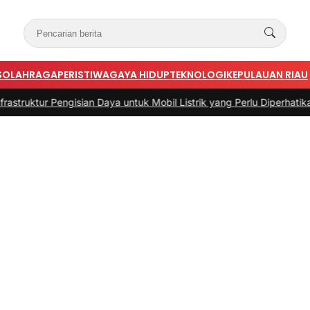
S
OLAHRAGA
PERISTIWA
GAYA HIDUP
TEKNOLOGI
KEPULAUAN RIAU
 Pengisian Daya untuk Mobil Listrik yang Perlu Diperhatikan
|
#3 -
Pa