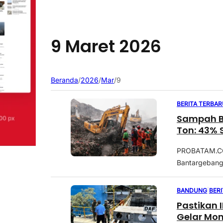
9 Maret 2026
Beranda
/
2026
/
Mar
/
9
BERITA TERBAR
Sampah B
Ton: 43%
PROBATAM.CO,
Bantargebang,
BANDUNG
|
BER
Pastikan 
Gelar Mon