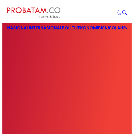
NASIONAL
INTERNASIONAL
POLITIK
EKONOMI
BISNIS
OLAHRAG