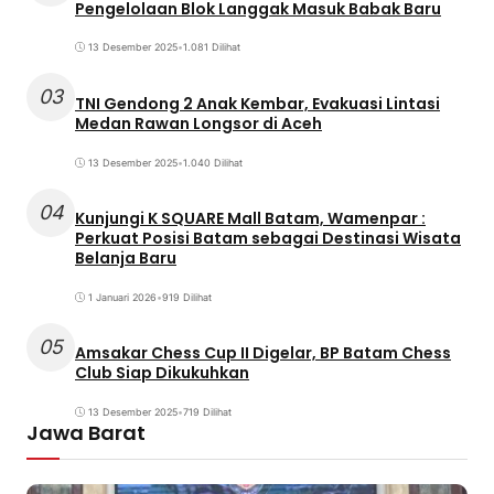
Pengelolaan Blok Langgak Masuk Babak Baru
13 Desember 2025
•
1.081 Dilihat
03
TNI Gendong 2 Anak Kembar, Evakuasi Lintasi
Medan Rawan Longsor di Aceh
13 Desember 2025
•
1.040 Dilihat
04
Kunjungi K SQUARE Mall Batam, Wamenpar :
Perkuat Posisi Batam sebagai Destinasi Wisata
Belanja Baru
1 Januari 2026
•
919 Dilihat
05
Amsakar Chess Cup II Digelar, BP Batam Chess
Club Siap Dikukuhkan
13 Desember 2025
•
719 Dilihat
Jawa Barat