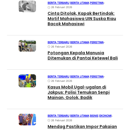
BERITA TERBARU
|
BERITA UTAMA
|
PERISTIWA
•
26 Februari 2026
Cinta Ditolak, Kapak Bertindak:
Motif Mahasiswa UIN Suska Riau
Bacok Mahasiswi
BERITA TERBARU
|
BERITA UTAMA
|
PERISTIWA
•
26 Februari 2026
Potongan Kepala Manusia
Ditemukan di Pantai Ketewel Bali
BERITA TERBARU
|
BERITA UTAMA
|
PERISTIWA
•
26 Februari 2026
Kasus Mobil Ugal-ugalan di
Jakpus: Polisi Temukan Senpi
Mainan, Golok, Badik
BERITA TERBARU
|
BERITA UTAMA
|
BISNIS
|
EKONOMI
•
26 Februari 2026
Mendag Pastikan Impor Pakaian