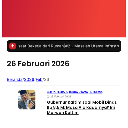
s saat Bekerja dari Rumah
|
#2 -
Masalah Utama Infrastruktur Pengisi
26 Februari 2026
Beranda
/
2026
/
Feb
/
26
BERITA TERBARU
|
BERITA UTAMA
|
PERISTIWA
•
26 Februari 2026
Gubernur Kaltim soal Mobil Dinas
Rp 8,5 M: Masa Ala Kadarnya? Ini
Marwah Kaltim