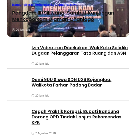
Bandung
Berita Terbaru
Berita Utama
Peristiwa
Pangdam III/Siliwangi Sambut Kunjungan
Menkopolkam Djamari Chaniago
20 jam lalu
Izin Videotron Dibekukan, Wali Kota Selidiki
Dugaan Pelanggaran Tata Ruang dan ASN
20 jam lalu
Demi 900 Siswa SDN 026 Bojongloa,
Walikota Farhan Padang Badan
20 jam lalu
Cegah Praktik Korupsi, Bupati Bandung
Dorong OPD Tindak Lanjuti Rekomendasi
KPK
7 Agustus 2026