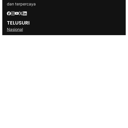
dan terpercaya
TELUSURI
Nasional
Internasional
Bisnis
Ekonomi
Politik
Olahraga
INFORMASI
Redaksi
Tentang Kami
Disclaimer
Pedoman Media Cyber
SOP