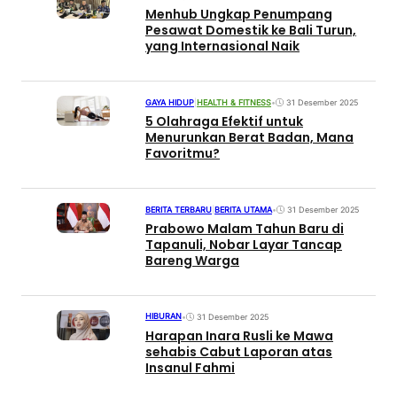
Menhub Ungkap Penumpang
Pesawat Domestik ke Bali Turun,
yang Internasional Naik
GAYA HIDUP
|
HEALTH & FITNESS
•
31 Desember 2025
5 Olahraga Efektif untuk
Menurunkan Berat Badan, Mana
Favoritmu?
BERITA TERBARU
|
BERITA UTAMA
•
31 Desember 2025
Prabowo Malam Tahun Baru di
Tapanuli, Nobar Layar Tancap
Bareng Warga
HIBURAN
•
31 Desember 2025
Harapan Inara Rusli ke Mawa
sehabis Cabut Laporan atas
Insanul Fahmi