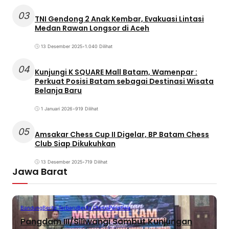
03
TNI Gendong 2 Anak Kembar, Evakuasi Lintasi
Medan Rawan Longsor di Aceh
13 Desember 2025
•
1.040 Dilihat
04
Kunjungi K SQUARE Mall Batam, Wamenpar :
Perkuat Posisi Batam sebagai Destinasi Wisata
Belanja Baru
1 Januari 2026
•
919 Dilihat
05
Amsakar Chess Cup II Digelar, BP Batam Chess
Club Siap Dikukuhkan
13 Desember 2025
•
719 Dilihat
Jawa Barat
Bandung
Berita Terbaru
Berita Utama
Peristiwa
Pangdam III/Siliwangi Sambut Kunjungan