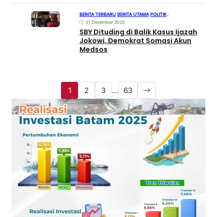
BERITA TERBARU
|
BERITA UTAMA
|
POLITIK
•
31 Desember 2025
SBY Dituding di Balik Kasus Ijazah
Jokowi, Demokrat Somasi Akun
Medsos
1
2
3
…
63