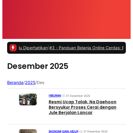
erlu Diperhatikan
|
#3 -
Panduan Belanja Online Cerdas: Pilih Produk 
Desember 2025
Beranda
/
2025
/
Des
HIBURAN
•
31 Desember 2025
Resmi Ucap Talak, Na Daehoon
Bersyukur Proses Cerai dengan
Jule Berjalan Lancar
EKONOMI
|
GAYA HIDUP
•
31 Desember 2025