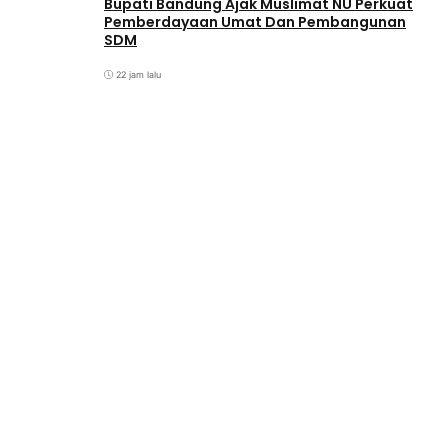
Bupati Bandung Ajak Muslimat NU Perkuat
Pemberdayaan Umat Dan Pembangunan
SDM
22 jam lalu