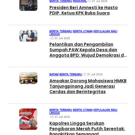
BERITA TERBARU
|
NASIONAL
•
31 Juli 2025
Presiden Beri Amnesti ke Hasto
PDIP, Ketua KPK Buka Suara
BERITA TERBARU
|
BERITA UTAMA
|
KEPULAUAN RIAU
|
LINGGA
•
31 Juli 2025
Pelantikan dan Pengambilan
Sumpah PAW Kepala Desa dan
Anggota BPD: Wujud Demokrasi di
Tingkat Desa
BATAM
|
BERITA TERBARU
•
31 Juli 2025
Amsakar Dorong Mahasiswa HMKB
Tanjungpinang Jadi Generasi
Cerdas dan Berintegritas
BERITA TERBARU
|
BERITA UTAMA
|
KEPULAUAN RIAU
|
LINGGA
•
31 Juli 2025
Kapolres Lingga Serukan
Pengibaran Merah Putih Serentak:
Bangkitkan Semangat