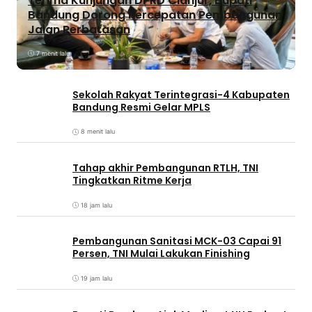
Terima Kunjungan DPRD Cianjur, Bupati
Bandung Dorong Percepatan Pembangunan
Jalan Perbatasan
7 menit lalu
Sekolah Rakyat Terintegrasi-4 Kabupaten
Bandung Resmi Gelar MPLS
8 menit lalu
Tahap akhir Pembangunan RTLH, TNI
Tingkatkan Ritme Kerja
18 jam lalu
Pembangunan Sanitasi MCK-03 Capai 91
Persen, TNI Mulai Lakukan Finishing
19 jam lalu