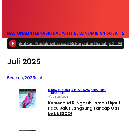
NASIONAL
INTERNASIONAL
POLITIK
EKONOMI
BISNIS
OLAHRAG
gkatkan Produktivitas saat Bekerja dari Rumah
|
#2 -
Masalah Utama 
Juli 2025
Beranda
/
2025
/
Jul
BERITA TERBARU
|
BERITA UTAMA
|
KABAR RIAU
|
TERPOPULER
•
31 Juli 2025
Kemenbud RI Ngasih Lampu Hijau!
Pacu Jalur Langsung Tancap Gas
ke UNESCO!