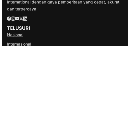
International dengan gaya pemberitaan yang cepat, akurat
dan terpercaya
TELUSURI
Nasional
Internasional
Bisnis
Ekonomi
Politik
Olahraga
INFORMASI
Redaksi
Tentang Kami
Disclaimer
Pedoman Media Cyber