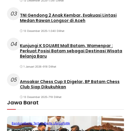
13 Desember 2025
•
1.081 Dilihat
03
TNI Gendong 2 Anak Kembar, Evakuasi Lintasi
Medan Rawan Longsor di Aceh
13 Desember 2025
•
1.040 Dilihat
04
Kunjungi K SQUARE Mall Batam, Wamenpar :
Perkuat Posisi Batam sebagai Destinasi Wisata
Belanja Baru
1 Januari 2026
•
918 Dilihat
05
Amsakar Chess Cup II Digelar, BP Batam Chess
Club Siap Dikukuhkan
13 Desember 2025
•
719 Dilihat
Jawa Barat
Bandung
Berita Terbaru
Berita Utama
Politik