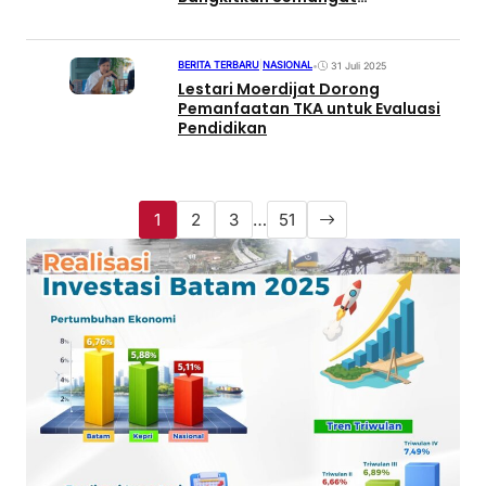
Nasionalisme
BERITA TERBARU
|
NASIONAL
•
31 Juli 2025
Lestari Moerdijat Dorong
Pemanfaatan TKA untuk Evaluasi
Pendidikan
1
2
3
…
51